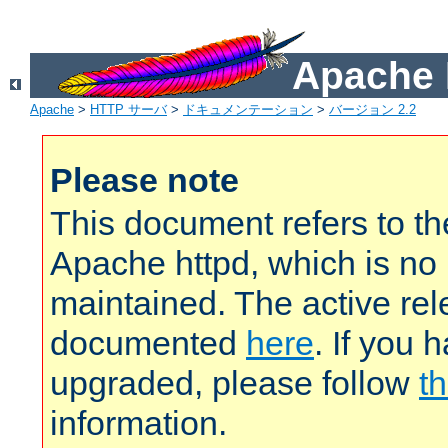
Apach
Apache
>
HTTP サーバ
>
ドキュメンテーション
>
バージョン 2.2
Please note
This document refers to t
Apache httpd, which is no
maintained. The active rel
documented
here
. If you 
upgraded, please follow
th
information.