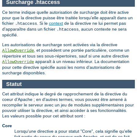
Surcharge .htaccess
Ce terme indique quelle autorisation de surcharge doit être active
pour que la directive puisse être traitée lorsqu'elle apparaît dans un
fichier
. Si le
context
de la directive ne lui permet pas
.htaccess
d'apparaître dans un fichier
, aucun contexte ne sera
.htaccess
spécifié.
Les autorisations de surcharge sont activées via la directive
, et possèdent une portée particulière, comme un
AllowOverride
répertoire et tous ses sous-répertoires, sauf si une autre directive
apparaît à un niveau inférieur. La documentation
AllowOverride
pour cette directive spécifie aussi les noms d'autorisations de
surcharge disponibles.
Statut
Cet attribut indique le degré de rapprochement de la directive du
coeur d'Apache ; en d'autres termes, vous pouvez être amené à
recompiler le serveur avec un jeu de modules supplémentaires pour
pouvoir utiliser la directive, et ainsi accéder à ses fonctionnalités.
Les valeurs possible pour cet attribut sont :
Core
Lorsqu'une directive a pour statut "Core", cela signifie qu'elle
fait partie du coeur du serveur web Apache, et est de ce fait