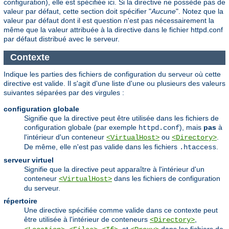
configuration), elle est spécifiée ici. Si la directive ne possède pas de
valeur par défaut, cette section doit spécifier "
Aucune
". Notez que la
valeur par défaut dont il est question n'est pas nécessairement la
même que la valeur attribuée à la directive dans le fichier httpd.conf
par défaut distribué avec le serveur.
Contexte
Indique les parties des fichiers de configuration du serveur où cette
directive est valide. Il s'agit d'une liste d'une ou plusieurs des valeurs
suivantes séparées par des virgules :
configuration globale
Signifie que la directive peut être utilisée dans les fichiers de
configuration globale (par exemple
), mais
pas
à
httpd.conf
l'intérieur d'un conteneur
ou
.
<VirtualHost>
<Directory>
De même, elle n'est pas valide dans les fichiers
.
.htaccess
serveur virtuel
Signifie que la directive peut apparaître à l'intérieur d'un
conteneur
dans les fichiers de configuration
<VirtualHost>
du serveur.
répertoire
Une directive spécifiée comme valide dans ce contexte peut
être utilisée à l'intérieur de conteneurs
,
<Directory>
,
,
, et
dans les fichiers de