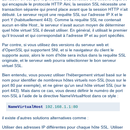
qui encapsule le protocole HTTP. Aini, la session SSL nécessite une
transaction séparée qui prend place avant que la session HTTP n'ait
débuté. Le serveur reçoit une requête SSL sur l'adresse IP X et le
port Y (habituellement 443). Comme la requête SSL ne contenait
aucun en-tête Host:, le serveur n'avait aucun moyen de déterminer
quel hôte virtuel SSL il devait utiliser. En général, il utilisait le premier
qu'il trouvait et qui correspondait à l'adresse IP et au port spécifiés.
Par contre, si vous utilisez des versions du serveur web et
d'OpenSSL qui supportent SNI, et si le navigateur du client le
supporte aussi, alors le nom d'hôte sera inclus dans la requête SSL
originale, et le serveur web pourra sélectionner le bon serveur
virtuel SSL.
Bien entendu, vous pouvez utiliser l'hébergement virtuel basé sur le
nom pour identifier de nombreux hôtes virtuels non-SSL (tous sur le
port 80 par exemple), et ne gérer qu'un seul hôte virtuel SSL (sur le
port 443). Mais dans ce cas, vous devez définir le numéro de port
non-SSL à l'aide de la directive NameVirtualHost dans ce style :
NameVirtualHost
192.168
.
1.1
:
80
il existe d'autres solutions alternatives comme :
Utiliser des adresses IP différentes pour chaque hôte SSL. Utiliser