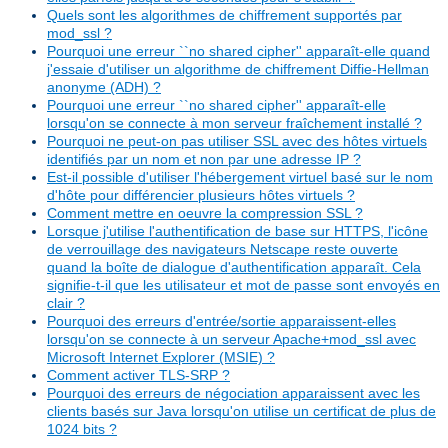
Quels sont les algorithmes de chiffrement supportés par
mod_ssl ?
Pourquoi une erreur ``no shared cipher'' apparaît-elle quand
j'essaie d'utiliser un algorithme de chiffrement Diffie-Hellman
anonyme (ADH) ?
Pourquoi une erreur ``no shared cipher'' apparaît-elle
lorsqu'on se connecte à mon serveur fraîchement installé ?
Pourquoi ne peut-on pas utiliser SSL avec des hôtes virtuels
identifiés par un nom et non par une adresse IP ?
Est-il possible d'utiliser l'hébergement virtuel basé sur le nom
d'hôte pour différencier plusieurs hôtes virtuels ?
Comment mettre en oeuvre la compression SSL ?
Lorsque j'utilise l'authentification de base sur HTTPS, l'icône
de verrouillage des navigateurs Netscape reste ouverte
quand la boîte de dialogue d'authentification apparaît. Cela
signifie-t-il que les utilisateur et mot de passe sont envoyés en
clair ?
Pourquoi des erreurs d'entrée/sortie apparaissent-elles
lorsqu'on se connecte à un serveur Apache+mod_ssl avec
Microsoft Internet Explorer (MSIE) ?
Comment activer TLS-SRP ?
Pourquoi des erreurs de négociation apparaissent avec les
clients basés sur Java lorsqu'on utilise un certificat de plus de
1024 bits ?