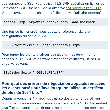
des connexions SSL. Pour utiliser TLS-SRP, spécifiez un fichier de
vérification SRP OpenSSL via la directive
.
SSLSRPVerifierFile
Vous pouvez créer le fichier de vérification via l'utilitaire
:
openssl
openssl srp -srpvfile passwd.srpv -add username
Une fois ce fichier créé, vous devez le référencer dans la
configuration du serveur SSL :
SSLSRPVerifierFile /path/to/passwd.srpv
Pour forcer les clients à utiliser des algorithmes de chiffrement
basés sur TLS-SRP et s'affranchissant des certificats, utilisez la
directive suivante :
SSLCipherSuite "!DSS:!aRSA:SRP"
Pourquoi des erreurs de négociation apparaissent avec
les clients basés sur Java lorsqu'on utilise un certificat
de plus de 1024 bits ?
Depuis la version 2.4.7,
utilise des paramètres DH qui
mod_ssl
comportent des nombres premiers de plus de 1024 bits. Cependant,
java 7 et ses versions antérieures ne supportent que les nombres