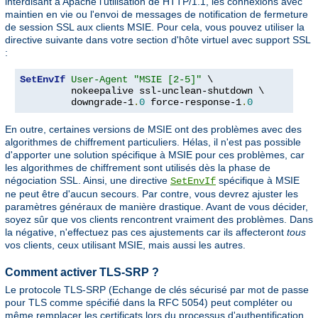
interdisant à Apache l'utilisation de HTTP/1.1, les connexions avec
maintien en vie ou l'envoi de messages de notification de fermeture
de session SSL aux clients MSIE. Pour cela, vous pouvez utiliser la
directive suivante dans votre section d'hôte virtuel avec support SSL
:
SetEnvIf
User-Agent
"MSIE [2-5]"
 \

         nokeepalive ssl-unclean-shutdown \

         downgrade-1
.
0
 force-response-1
.
0
En outre, certaines versions de MSIE ont des problèmes avec des
algorithmes de chiffrement particuliers. Hélas, il n'est pas possible
d'apporter une solution spécifique à MSIE pour ces problèmes, car
les algorithmes de chiffrement sont utilisés dès la phase de
négociation SSL. Ainsi, une directive
spécifique à MSIE
SetEnvIf
ne peut être d'aucun secours. Par contre, vous devrez ajuster les
paramètres généraux de manière drastique. Avant de vous décider,
soyez sûr que vos clients rencontrent vraiment des problèmes. Dans
la négative, n'effectuez pas ces ajustements car ils affecteront
tous
vos clients, ceux utilisant MSIE, mais aussi les autres.
Comment activer TLS-SRP ?
Le protocole TLS-SRP (Echange de clés sécurisé par mot de passe
pour TLS comme spécifié dans la RFC 5054) peut compléter ou
même remplacer les certificats lors du processus d'authentification