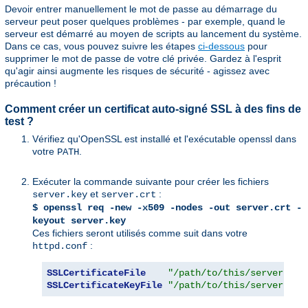
Devoir entrer manuellement le mot de passe au démarrage du
serveur peut poser quelques problèmes - par exemple, quand le
serveur est démarré au moyen de scripts au lancement du système.
Dans ce cas, vous pouvez suivre les étapes
ci-dessous
pour
supprimer le mot de passe de votre clé privée. Gardez à l'esprit
qu'agir ainsi augmente les risques de sécurité - agissez avec
précaution !
Comment créer un certificat auto-signé SSL à des fins de
test ?
Vérifiez qu'OpenSSL est installé et l'exécutable openssl dans
votre
.
PATH
Exécuter la commande suivante pour créer les fichiers
et
:
server.key
server.crt
$ openssl req -new -x509 -nodes -out server.crt -
keyout server.key
Ces fichiers seront utilisés comme suit dans votre
:
httpd.conf
SSLCertificateFile
"/path/to/this/server.crt
SSLCertificateKeyFile
"/path/to/this/server.key