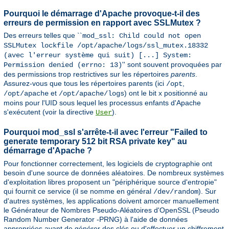
Pourquoi le démarrage d'Apache provoque-t-il des
erreurs de permission en rapport avec SSLMutex ?
Des erreurs telles que ``
mod_ssl: Child could not open
SSLMutex lockfile /opt/apache/logs/ssl_mutex.18332
(avec l'erreur système qui suit) [...] System:
'' sont souvent provoquées par
Permission denied (errno: 13)
des permissions trop restrictives sur les répertoires
parents
.
Assurez-vous que tous les répertoires parents (ici
,
/opt
et
) ont le bit x positionné au
/opt/apache
/opt/apache/logs
moins pour l'UID sous lequel les processus enfants d'Apache
s'exécutent (voir la directive
).
User
Pourquoi mod_ssl s'arrête-t-il avec l'erreur "Failed to
generate temporary 512 bit RSA private key" au
démarrage d'Apache ?
Pour fonctionner correctement, les logiciels de cryptographie ont
besoin d'une source de données aléatoires. De nombreux systèmes
d'exploitation libres proposent un "périphérique source d'entropie"
qui fournit ce service (il se nomme en général
). Sur
/dev/random
d'autres systèmes, les applications doivent amorcer manuellement
le Générateur de Nombres Pseudo-Aléatoires d'OpenSSL (Pseudo
Random Number Generator -PRNG) à l'aide de données
appropriées avant de générer des clés ou d'effectuer un chiffrement