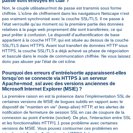
passe sont envoyés en clair ?
Non, le couple utilisateur/mot de passe est transmis sous forme
chiffrée. L'icône de chiffrement dans les navigateurs Netscape n'est
pas vraiment synchronisé avec la couche SSL/TLS. Il ne passe à
l'état verrouillé qu'au moment où la première partie des données
relatives à la page web proprement dite sont transférées, ce qui
peut prêter à confusion. Le dispositif d'authentification de base
appartient à la couche HTTP, qui est située au dessus de la couche
SSL/TLS dans HTTPS. Avant tout transfert de données HTTP sous
HTTPS, la couche SSL/TLS a déjà achevé sa phase de négociation
et basculé dans le mode de communication chiffrée. Ne vous laissez
donc pas abuser par l'état de cet icône.
Pourquoi des erreurs d'entrée/sortie apparaissent-elles
lorsqu'on se connecte via HTTPS à un serveur
Apache+mod_ssl avec des versions anciennes de
Microsoft Internet Explorer (MSIE) ?
La première raison en est la présence dans l'implémentation SSL de
certaines versions de MSIE de bogues subtils en rapport avec le
dispositif de "maintien en vie" (keep-alive) HTTP, et les alertes de
notification de fermeture de session SSL en cas de coupure de la
connexion au point d'entrée (socket). De plus, l'interaction entre SSL
et les fonctionnalités HTTP/1.1 pose problème avec certaines
versions de MSIE. Vous pouvez contourner ces problèmes en