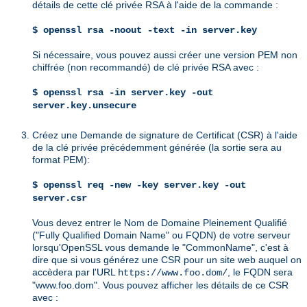
détails de cette clé privée RSA à l'aide de la commande :
$ openssl rsa -noout -text -in server.key
Si nécessaire, vous pouvez aussi créer une version PEM non
chiffrée (non recommandé) de clé privée RSA avec :
$ openssl rsa -in server.key -out
server.key.unsecure
Créez une Demande de signature de Certificat (CSR) à l'aide
de la clé privée précédemment générée (la sortie sera au
format PEM):
$ openssl req -new -key server.key -out
server.csr
Vous devez entrer le Nom de Domaine Pleinement Qualifié
("Fully Qualified Domain Name" ou FQDN) de votre serveur
lorsqu'OpenSSL vous demande le "CommonName", c'est à
dire que si vous générez une CSR pour un site web auquel on
accèdera par l'URL
, le FQDN sera
https://www.foo.dom/
"www.foo.dom". Vous pouvez afficher les détails de ce CSR
avec :