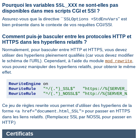
Pourquoi les variables
ne sont-elles pas
SSL_XXX
disponibles dans mes scripts CGI et SSI ?
Assurez-vous que la directive ``
'' est
SSLOptions +StdEnvVars
bien présente dans le contexte de vos requêtes CGI/SSI.
Comment puis-je basculer entre les protocoles HTTP et
HTTPS dans les hyperliens relatifs ?
Normalement, pour basculer entre HTTP et HTTPS, vous devez
utiliser des hyperliens pleinement qualifiés (car vous devez modifier
le schéma de l'URL). Cependant, à l'aide du module
,
mod_rewrite
vous pouvez manipuler des hyperliens relatifs, pour obtenir le même
effet.
RewriteEngine
RewriteRule
"^/(.*)_SSL$"
"https://%{SERVER_NAME
RewriteRule
"^/(.*)_NOSSL$"
"http://%{SERVER_NAME}
Ce jeu de règles rewrite vous permet d'utiliser des hyperliens de la
forme
pour passer en HTTPS
<a href="document.html_SSL">
dans les liens relatifs. (Remplacez SSL par NOSSL pour passer en
HTTP.)
Certificats