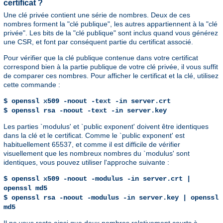
certificat ?
Une clé privée contient une série de nombres. Deux de ces
nombres forment la "clé publique", les autres appartiennent à la "clé
privée". Les bits de la "clé publique" sont inclus quand vous générez
une CSR, et font par conséquent partie du certificat associé.
Pour vérifier que la clé publique contenue dans votre certificat
correspond bien à la partie publique de votre clé privée, il vous suffit
de comparer ces nombres. Pour afficher le certificat et la clé, utilisez
cette commande :
$ openssl x509 -noout -text -in server.crt
$ openssl rsa -noout -text -in server.key
Les parties `modulus' et `public exponent' doivent être identiques
dans la clé et le certificat. Comme le `public exponent' est
habituellement 65537, et comme il est difficile de vérifier
visuellement que les nombreux nombres du `modulus' sont
identiques, vous pouvez utiliser l'approche suivante :
$ openssl x509 -noout -modulus -in server.crt |
openssl md5
$ openssl rsa -noout -modulus -in server.key | openssl
md5