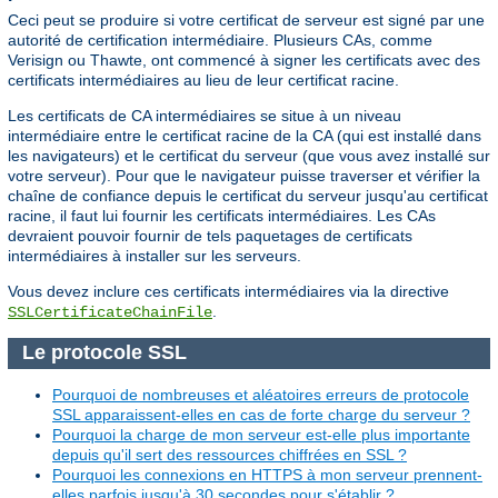
Ceci peut se produire si votre certificat de serveur est signé par une
autorité de certification intermédiaire. Plusieurs CAs, comme
Verisign ou Thawte, ont commencé à signer les certificats avec des
certificats intermédiaires au lieu de leur certificat racine.
Les certificats de CA intermédiaires se situe à un niveau
intermédiaire entre le certificat racine de la CA (qui est installé dans
les navigateurs) et le certificat du serveur (que vous avez installé sur
votre serveur). Pour que le navigateur puisse traverser et vérifier la
chaîne de confiance depuis le certificat du serveur jusqu'au certificat
racine, il faut lui fournir les certificats intermédiaires. Les CAs
devraient pouvoir fournir de tels paquetages de certificats
intermédiaires à installer sur les serveurs.
Vous devez inclure ces certificats intermédiaires via la directive
.
SSLCertificateChainFile
Le protocole SSL
Pourquoi de nombreuses et aléatoires erreurs de protocole
SSL apparaissent-elles en cas de forte charge du serveur ?
Pourquoi la charge de mon serveur est-elle plus importante
depuis qu'il sert des ressources chiffrées en SSL ?
Pourquoi les connexions en HTTPS à mon serveur prennent-
elles parfois jusqu'à 30 secondes pour s'établir ?