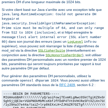
premiers DH d'une longueur maximale de 1024 bits.
Si votre client basé sur Java s'arrête avec une exception telle que
java.lang.RuntimeException: Could not generate DH
et
keypair
java.security.InvalidAlgorithmParameterException:
Prime size must be multiple of 64, and can only range
, et si httpd enregistre le
from 512 to 1024 (inclusive)
message
tlsv1 alert internal error (SSL alert number
dans son journal des erreurs (avec un
ou
80)
LogLevel
info
supérieur), vous pouvez soit réarranger la liste d'algorithmes de
mod_ssl via la directive
(éventuellement en
SSLCipherSuite
conjonction avec la directive
), soit utiliser
SSLHonorCipherOrder
des paramètres DH personnalisés avec un nombre premier de 1024
bits, paramètres qui seront toujours prioritaires par rapport à tout
autre paramètre DH par défaut.
Pour générer des paramètres DH personnalisés, utilisez la
commande
. Vous pouvez aussi utiliser les
openssl dhparam 1024
paramètres DH standards issus de la
RFC 2409
, section 6.2 :
-----BEGIN DH PARAMETERS-----

MIGHAoGBAP//////////yQ/aoiFowjTExmKLgNwc0SkCTgiKZ8x0Agu
Sgh5jjQE3e+VGbPNOkMbMCsKbfJfFDdP4TVtbVHCReSFtXZiXn7G9Ex
/1y29Aa37e44a/taiZ+lrp8kEXxLH+ZJKGZR7OZTgf//////////AgE