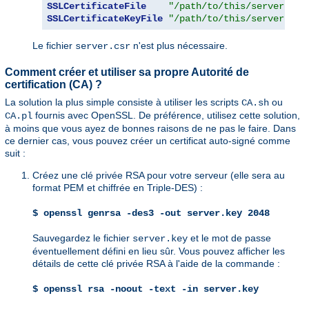
SSLCertificateFile
"/path/to/this/server.crt
SSLCertificateKeyFile
"/path/to/this/server.key
Le fichier
n'est plus nécessaire.
server.csr
Comment créer et utiliser sa propre Autorité de
certification (CA) ?
La solution la plus simple consiste à utiliser les scripts
ou
CA.sh
fournis avec OpenSSL. De préférence, utilisez cette solution,
CA.pl
à moins que vous ayez de bonnes raisons de ne pas le faire. Dans
ce dernier cas, vous pouvez créer un certificat auto-signé comme
suit :
Créez une clé privée RSA pour votre serveur (elle sera au
format PEM et chiffrée en Triple-DES) :
$ openssl genrsa -des3 -out server.key 2048
Sauvegardez le fichier
et le mot de passe
server.key
éventuellement défini en lieu sûr. Vous pouvez afficher les
détails de cette clé privée RSA à l'aide de la commande :
$ openssl rsa -noout -text -in server.key