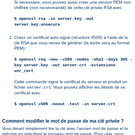
Si nécessaire, vous pouvez aussi créer une version PEM non
chiffrée (non recommandé) de cette clé privée RSA avec :
$ openssl rsa -in server.key -out
server.key.unsecure
Créez un certificat auto-signé (structure X509) à l'aide de la
clé RSA que vous venez de générer (la sortie sera au format
PEM) :
$ openssl req -new -x509 -nodes -sha1 -days 365 -
key server.key -out server.crt -extensions
usr_cert
Cette commande signe le certificat du serveur et produit un
fichier
. Vous pouvez afficher les détails de ce
server.crt
certificat avec :
$ openssl x509 -noout -text -in server.crt
Comment modifier le mot de passe de ma clé privée ?
Vous devez simplement lire la clé avec l'ancien mot de passe et la
réécrire en spécifiant le nouveau mot de passe. Pour cela, vous