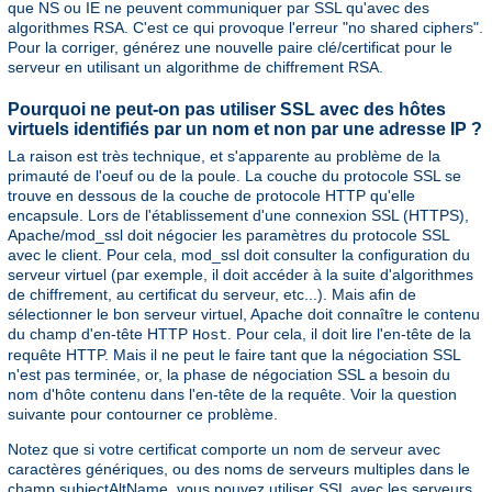
que NS ou IE ne peuvent communiquer par SSL qu'avec des
algorithmes RSA. C'est ce qui provoque l'erreur "no shared ciphers".
Pour la corriger, générez une nouvelle paire clé/certificat pour le
serveur en utilisant un algorithme de chiffrement RSA.
Pourquoi ne peut-on pas utiliser SSL avec des hôtes
virtuels identifiés par un nom et non par une adresse IP ?
La raison est très technique, et s'apparente au problème de la
primauté de l'oeuf ou de la poule. La couche du protocole SSL se
trouve en dessous de la couche de protocole HTTP qu'elle
encapsule. Lors de l'établissement d'une connexion SSL (HTTPS),
Apache/mod_ssl doit négocier les paramètres du protocole SSL
avec le client. Pour cela, mod_ssl doit consulter la configuration du
serveur virtuel (par exemple, il doit accéder à la suite d'algorithmes
de chiffrement, au certificat du serveur, etc...). Mais afin de
sélectionner le bon serveur virtuel, Apache doit connaître le contenu
du champ d'en-tête HTTP
. Pour cela, il doit lire l'en-tête de la
Host
requête HTTP. Mais il ne peut le faire tant que la négociation SSL
n'est pas terminée, or, la phase de négociation SSL a besoin du
nom d'hôte contenu dans l'en-tête de la requête. Voir la question
suivante pour contourner ce problème.
Notez que si votre certificat comporte un nom de serveur avec
caractères génériques, ou des noms de serveurs multiples dans le
champ subjectAltName, vous pouvez utiliser SSL avec les serveurs