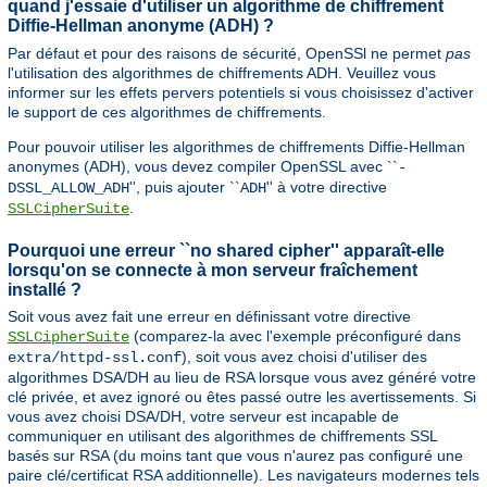
quand j'essaie d'utiliser un algorithme de chiffrement
Diffie-Hellman anonyme (ADH) ?
Par défaut et pour des raisons de sécurité, OpenSSl ne permet
pas
l'utilisation des algorithmes de chiffrements ADH. Veuillez vous
informer sur les effets pervers potentiels si vous choisissez d'activer
le support de ces algorithmes de chiffrements.
Pour pouvoir utiliser les algorithmes de chiffrements Diffie-Hellman
anonymes (ADH), vous devez compiler OpenSSL avec ``
-
'', puis ajouter ``
'' à votre directive
DSSL_ALLOW_ADH
ADH
.
SSLCipherSuite
Pourquoi une erreur ``no shared cipher'' apparaît-elle
lorsqu'on se connecte à mon serveur fraîchement
installé ?
Soit vous avez fait une erreur en définissant votre directive
(comparez-la avec l'exemple préconfiguré dans
SSLCipherSuite
), soit vous avez choisi d'utiliser des
extra/httpd-ssl.conf
algorithmes DSA/DH au lieu de RSA lorsque vous avez généré votre
clé privée, et avez ignoré ou êtes passé outre les avertissements. Si
vous avez choisi DSA/DH, votre serveur est incapable de
communiquer en utilisant des algorithmes de chiffrements SSL
basés sur RSA (du moins tant que vous n'aurez pas configuré une
paire clé/certificat RSA additionnelle). Les navigateurs modernes tels