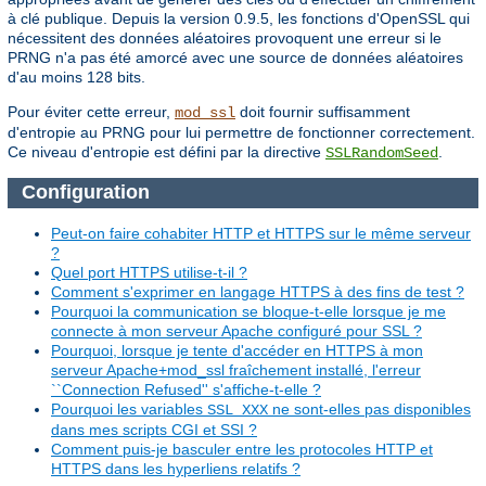
à clé publique. Depuis la version 0.9.5, les fonctions d'OpenSSL qui
nécessitent des données aléatoires provoquent une erreur si le
PRNG n'a pas été amorcé avec une source de données aléatoires
d'au moins 128 bits.
Pour éviter cette erreur,
doit fournir suffisamment
mod_ssl
d'entropie au PRNG pour lui permettre de fonctionner correctement.
Ce niveau d'entropie est défini par la directive
.
SSLRandomSeed
Configuration
Peut-on faire cohabiter HTTP et HTTPS sur le même serveur
?
Quel port HTTPS utilise-t-il ?
Comment s'exprimer en langage HTTPS à des fins de test ?
Pourquoi la communication se bloque-t-elle lorsque je me
connecte à mon serveur Apache configuré pour SSL ?
Pourquoi, lorsque je tente d'accéder en HTTPS à mon
serveur Apache+mod_ssl fraîchement installé, l'erreur
``Connection Refused'' s'affiche-t-elle ?
Pourquoi les variables
ne sont-elles pas disponibles
SSL_XXX
dans mes scripts CGI et SSI ?
Comment puis-je basculer entre les protocoles HTTP et
HTTPS dans les hyperliens relatifs ?