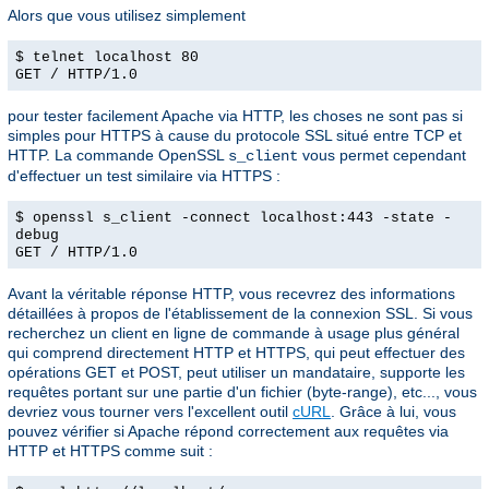
Alors que vous utilisez simplement
$ telnet localhost 80
GET / HTTP/1.0
pour tester facilement Apache via HTTP, les choses ne sont pas si
simples pour HTTPS à cause du protocole SSL situé entre TCP et
HTTP. La commande OpenSSL
vous permet cependant
s_client
d'effectuer un test similaire via HTTPS :
$ openssl s_client -connect localhost:443 -state -
debug
GET / HTTP/1.0
Avant la véritable réponse HTTP, vous recevrez des informations
détaillées à propos de l'établissement de la connexion SSL. Si vous
recherchez un client en ligne de commande à usage plus général
qui comprend directement HTTP et HTTPS, qui peut effectuer des
opérations GET et POST, peut utiliser un mandataire, supporte les
requêtes portant sur une partie d'un fichier (byte-range), etc..., vous
devriez vous tourner vers l'excellent outil
cURL
. Grâce à lui, vous
pouvez vérifier si Apache répond correctement aux requêtes via
HTTP et HTTPS comme suit :