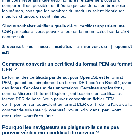
Il ne vous reste ainsi que deux nombres relativement courts à
comparer. Il est possible, en théorie que ces deux nombres soient
les mêmes, sans que les nombres du modulus soient identiques,
mais les chances en sont infimes.
Si vous souhaitez vérifier à quelle clé ou certificat appartient une
CSR particulière, vous pouvez effectuer le même calcul sur la CSR
comme suit :
$ openssl req -noout -modulus -in server.csr | openssl
md5
Comment convertir un certificat du format PEM au format
DER ?
Le format des certificats par défaut pour OpenSSL est le format
PEM, qui est tout simplement un format DER codé en Base64, avec
des lignes d'en-têtes et des annotations. Certaines applications,
comme Microsoft Internet Explorer, ont besoin d'un certificat au
format DER de base. Vous pouvez convertir un fichier PEM
en son équivalent au format DER
à l'aide de la
cert.pem
cert.der
commande suivante :
$ openssl x509 -in cert.pem -out
cert.der -outform DER
Pourquoi les navigateurs se plaignent-ils de ne pas
pouvoir vérifier mon certificat de serveur ?