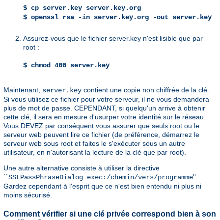
$ cp server.key server.key.org
$ openssl rsa -in server.key.org -out server.key
Assurez-vous que le fichier server.key n'est lisible que par
root :
$ chmod 400 server.key
Maintenant,
contient une copie non chiffrée de la clé.
server.key
Si vous utilisez ce fichier pour votre serveur, il ne vous demandera
plus de mot de passe. CEPENDANT, si quelqu'un arrive à obtenir
cette clé, il sera en mesure d'usurper votre identité sur le réseau.
Vous DEVEZ par conséquent vous assurer que seuls root ou le
serveur web peuvent lire ce fichier (de préférence, démarrez le
serveur web sous root et faites le s'exécuter sous un autre
utilisateur, en n'autorisant la lecture de la clé que par root).
Une autre alternative consiste à utiliser la directive
``
''.
SSLPassPhraseDialog exec:/chemin/vers/programme
Gardez cependant à l'esprit que ce n'est bien entendu ni plus ni
moins sécurisé.
Comment vérifier si une clé privée correspond bien à son