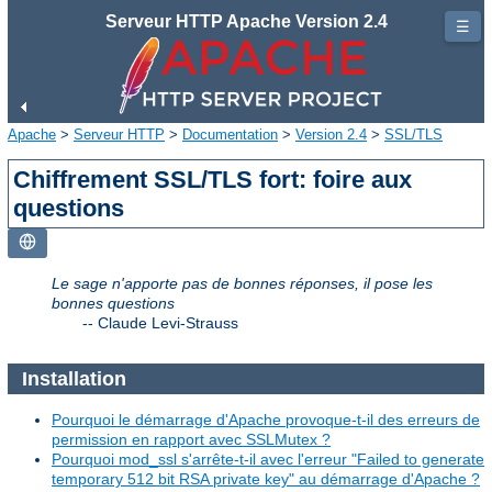
Serveur HTTP Apache Version 2.4
☰
Apache
>
Serveur HTTP
>
Documentation
>
Version 2.4
>
SSL/TLS
Chiffrement SSL/TLS fort: foire aux
questions
Le sage n'apporte pas de bonnes réponses, il pose les
bonnes questions
--
Claude Levi-Strauss
Installation
Pourquoi le démarrage d'Apache provoque-t-il des erreurs de
permission en rapport avec SSLMutex ?
Pourquoi mod_ssl s'arrête-t-il avec l'erreur "Failed to generate
temporary 512 bit RSA private key" au démarrage d'Apache ?