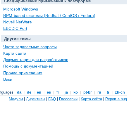
Специфические примечания к платформе
Microsoft Windows
RPM-based системы (Redhat / CentOS / Fedora)
Novell NetWare
EBCDIC Port
Другие темы
Часто задаваемые вопросы
Карта сайта
Документация для разработчиков
Помощь с документацией
Прочие примечания
Вики
anguages:
da
|
de
|
en
|
es
|
fr
|
ja
|
ko
|
pt-br
|
ru
|
tr
|
zh-cn
Модули
|
Директивы
|
FAQ
|
Глоссарий
|
Карта сайта
|
Report a bug