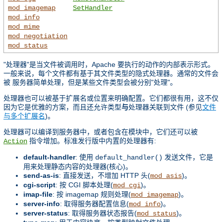
mod_imagemap
SetHandler
mod_info
mod_mime
mod_negotiation
mod_status
"处理器"是当文件被调用时，Apache 要执行的动作的内部表示形式。
一般来说，每个文件都有基于其文件类型的隐式处理器。通常的文件会
被 服务器简单处理，但是某些文件类型会被分别"处理"。
处理器也可以被基于扩展名或位置来明确配置。它们都很有用，这不仅
因为它是优雅的方案，而且还允许类型
与
处理器关联到文件 (参见
文件
与多个扩展名
)。
处理器可以编译到服务器中，或者包含在模块中，它们还可以被
指令增加。标准发行版中内置的处理器有:
Action
default-handler
: 使用
发送文件，它是
default_handler()
用来处理静态内容的处理器(核心)。
send-as-is
: 直接发送，不增加 HTTP 头(
)。
mod_asis
cgi-script
: 按 CGI 脚本处理(
)。
mod_cgi
imap-file
: 按 imagemap 规则处理(
)。
mod_imagemap
server-info
: 取得服务器配置信息(
)。
mod_info
server-status
: 取得服务器状态报告(
)。
mod_status