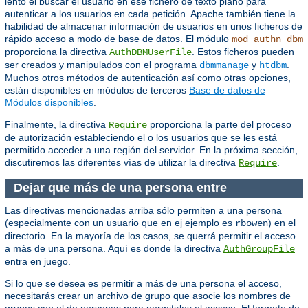
lento el buscar el usuario en ese fichero de texto plano para
autenticar a los usuarios en cada petición. Apache también tiene la
habilidad de almacenar información de usuarios en unos ficheros de
rápido acceso a modo de base de datos. El módulo
mod_authn_dbm
proporciona la directiva
. Estos ficheros pueden
AuthDBMUserFile
ser creados y manipulados con el programa
y
.
dbmmanage
htdbm
Muchos otros métodos de autenticación así como otras opciones,
están disponibles en módulos de terceros
Base de datos de
Módulos disponibles
.
Finalmente, la directiva
proporciona la parte del proceso
Require
de autorización estableciendo el o los usuarios que se les está
permitido acceder a una región del servidor. En la próxima sección,
discutiremos las diferentes vías de utilizar la directiva
.
Require
Dejar que más de una persona entre
Las directivas mencionadas arriba sólo permiten a una persona
(especialmente con un usuario que en ej ejemplo es
) en el
rbowen
directorio. En la mayoría de los casos, se querrá permitir el acceso
a más de una persona. Aquí es donde la directiva
AuthGroupFile
entra en juego.
Si lo que se desea es permitir a más de una persona el acceso,
necesitarás crear un archivo de grupo que asocie los nombres de
grupos con el de personas para permitirles el acceso. El formato de