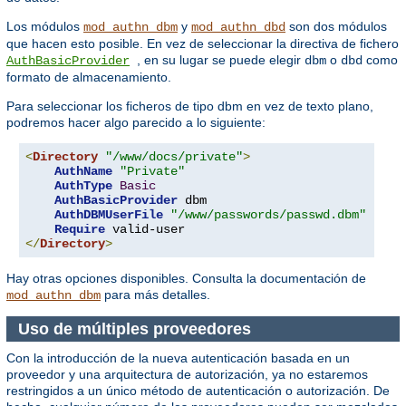
Los módulos
y
son dos módulos
mod_authn_dbm
mod_authn_dbd
que hacen esto posible. En vez de seleccionar la directiva de fichero
, en su lugar se puede elegir
o
como
AuthBasicProvider
dbm
dbd
formato de almacenamiento.
Para seleccionar los ficheros de tipo dbm en vez de texto plano,
podremos hacer algo parecido a lo siguiente:
<
Directory
"/www/docs/private"
>
AuthName
"Private"
AuthType
Basic
AuthBasicProvider
 dbm

AuthDBMUserFile
"/www/passwords/passwd.dbm"
Require
</
Directory
>
Hay otras opciones disponibles. Consulta la documentación de
para más detalles.
mod_authn_dbm
Uso de múltiples proveedores
Con la introducción de la nueva autenticación basada en un
proveedor y una arquitectura de autorización, ya no estaremos
restringidos a un único método de autenticación o autorización. De