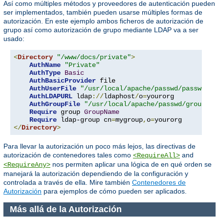
Así como múltiples métodos y proveedores de autenticación pueden
ser implementados, también pueden usarse múltiples formas de
autorización. En este ejemplo ambos ficheros de autorización de
grupo así como autorización de grupo mediante LDAP va a ser
usado:
<
Directory
"/www/docs/private"
>
AuthName
"Private"
AuthType
Basic
AuthBasicProvider
 file

AuthUserFile
"/usr/local/apache/passwd/passwords
AuthLDAPURL
 ldap
://
ldaphost
/
o
=
yourorg

AuthGroupFile
"/usr/local/apache/passwd/groups"
Require
 group 
GroupName
Require
 ldap-group cn
=
mygroup
,
o
=
</
Directory
>
Para llevar la autorización un poco más lejos, las directivas de
autorización de contenedores tales como
and
<RequireAll>
nos permiten aplicar una lógica de en qué orden se
<RequireAny>
manejará la autorización dependiendo de la configuración y
controlada a través de ella. Mire también
Contenedores de
Autorización
para ejemplos de cómo pueden ser aplicados.
Más allá de la Autorización