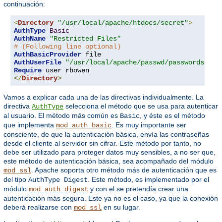
continuación:
<
Directory
"/usr/local/apache/htdocs/secret"
>
AuthType
Basic
AuthName
"Restricted Files"
# (Following line optional)
AuthBasicProvider
AuthUserFile
"/usr/local/apache/passwd/passwords"
Require
</
Directory
>
Vamos a explicar cada una de las directivas individualmente. La
directiva
selecciona el método que se usa para autenticar
AuthType
al usuario. El método más común es
, y éste es el método
Basic
que implementa
. Es muy importante ser
mod_auth_basic
consciente, de que la autenticación básica, envía las contraseñas
desde el cliente al servidor sin cifrar. Este método por tanto, no
debe ser utilizado para proteger datos muy sensibles, a no ser que,
este método de autenticación básica, sea acompañado del módulo
. Apache soporta otro método más de autenticación que es
mod_ssl
del tipo
. Este método, es implementado por el
AuthType Digest
módulo
y con el se pretendía crear una
mod_auth_digest
autenticación más segura. Este ya no es el caso, ya que la conexión
deberá realizarse con
en su lugar.
mod_ssl