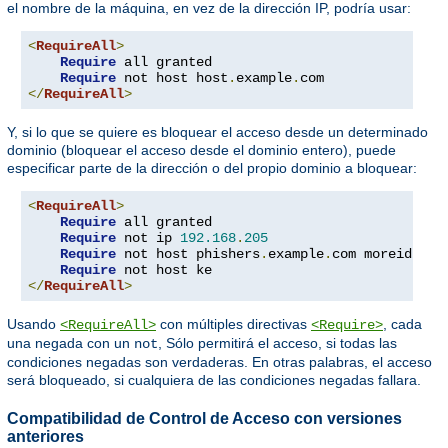
el nombre de la máquina, en vez de la dirección IP, podría usar:
<
RequireAll
>
Require
 all granted

Require
 not host host
.
example
.
</
RequireAll
>
Y, si lo que se quiere es bloquear el acceso desde un determinado
dominio (bloquear el acceso desde el dominio entero), puede
especificar parte de la dirección o del propio dominio a bloquear:
<
RequireAll
>
Require
 all granted

Require
 not ip 
192.168
.
205
Require
 not host phishers
.
example
.
com moreidiots
Require
</
RequireAll
>
Usando
con múltiples directivas
, cada
<RequireAll>
<Require>
una negada con un
, Sólo permitirá el acceso, si todas las
not
condiciones negadas son verdaderas. En otras palabras, el acceso
será bloqueado, si cualquiera de las condiciones negadas fallara.
Compatibilidad de Control de Acceso con versiones
anteriores