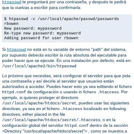
te preguntará por una contraseña, y después te pedirá
htpasswd
que la vuelvas a escribir para confirmarla:
$ htpasswd -c /usr/local/apache/passwd/passwords
rbowen
New password: mypassword
Re-type new password: mypassword
Adding password for user rbowen
Si
no está en tu variable de entorno "path" del sistema,
htpasswd
por supuesto deberás escribir la ruta absoluta del ejecutable para
poder hacer que se ejecute. En una instalación por defecto, está en:
/usr/local/apache2/bin/htpasswd
Lo próximo que necesitas, será configurar el servidor para que pida
una contraseña y así decirle al servidor que usuarios están
autorizados a acceder. Puedes hacer esto ya sea editando el fichero
de configuración o usando in fichero
. Por
httpd.conf
.htaccess
ejemplo, si quieres proteger el directorio
, puedes usar las siguientes
/usr/local/apache/htdocs/secret
directivas, ya sea en el fichero
localizado en following
.htaccess
directives, either placed in the file
, o en la
/usr/local/apache/htdocs/secret/.htaccess
configuración global del servidor
dentro de la sección
httpd.conf
<Directory "/usr/local/apache/htdocs/secret"> , como se muestra a