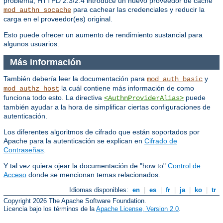
problema, HTTPD 2.3/2.4 introduce un nuevo proveedor de caché
para cachear las credenciales y reducir la
mod_authn_socache
carga en el proveedor(es) original.
Esto puede ofrecer un aumento de rendimiento sustancial para
algunos usuarios.
Más información
También debería leer la documentación para
y
mod_auth_basic
la cuál contiene más información de como
mod_authz_host
funciona todo esto. La directiva
puede
<AuthnProviderAlias>
también ayudar a la hora de simplificar ciertas configuraciones de
autenticación.
Los diferentes algoritmos de cifrado que están soportados por
Apache para la autenticación se explican en
Cifrado de
Contraseñas
.
Y tal vez quiera ojear la documentación de "how to"
Control de
Acceso
donde se mencionan temas relacionados.
Idiomas disponibles:
en
|
es
|
fr
|
ja
|
ko
|
tr
Copyright 2026 The Apache Software Foundation.
Licencia bajo los términos de la
Apache License, Version 2.0
.