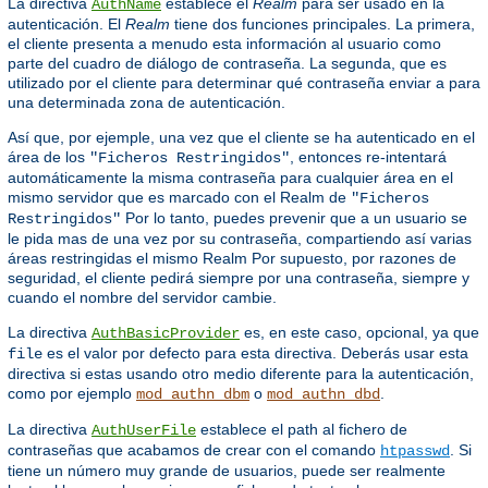
La directiva
establece el
Realm
para ser usado en la
AuthName
autenticación. El
Realm
tiene dos funciones principales. La primera,
el cliente presenta a menudo esta información al usuario como
parte del cuadro de diálogo de contraseña. La segunda, que es
utilizado por el cliente para determinar qué contraseña enviar a para
una determinada zona de autenticación.
Así que, por ejemple, una vez que el cliente se ha autenticado en el
área de los
, entonces re-intentará
"Ficheros Restringidos"
automáticamente la misma contraseña para cualquier área en el
mismo servidor que es marcado con el Realm de
"Ficheros
Por lo tanto, puedes prevenir que a un usuario se
Restringidos"
le pida mas de una vez por su contraseña, compartiendo así varias
áreas restringidas el mismo Realm Por supuesto, por razones de
seguridad, el cliente pedirá siempre por una contraseña, siempre y
cuando el nombre del servidor cambie.
La directiva
es, en este caso, opcional, ya que
AuthBasicProvider
es el valor por defecto para esta directiva. Deberás usar esta
file
directiva si estas usando otro medio diferente para la autenticación,
como por ejemplo
o
.
mod_authn_dbm
mod_authn_dbd
La directiva
establece el path al fichero de
AuthUserFile
contraseñas que acabamos de crear con el comando
. Si
htpasswd
tiene un número muy grande de usuarios, puede ser realmente