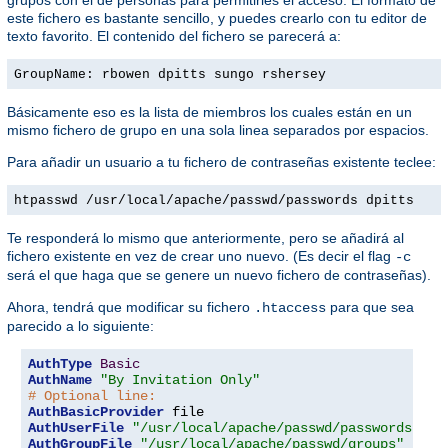
este fichero es bastante sencillo, y puedes crearlo con tu editor de
texto favorito. El contenido del fichero se parecerá a:
GroupName: rbowen dpitts sungo rshersey
Básicamente eso es la lista de miembros los cuales están en un
mismo fichero de grupo en una sola linea separados por espacios.
Para añadir un usuario a tu fichero de contraseñas existente teclee:
htpasswd /usr/local/apache/passwd/passwords dpitts
Te responderá lo mismo que anteriormente, pero se añadirá al
fichero existente en vez de crear uno nuevo. (Es decir el flag
-c
será el que haga que se genere un nuevo fichero de contraseñas).
Ahora, tendrá que modificar su fichero
para que sea
.htaccess
parecido a lo siguiente:
AuthType
Basic
AuthName
"By Invitation Only"
# Optional line:
AuthBasicProvider
AuthUserFile
"/usr/local/apache/passwd/passwords"
AuthGroupFile
"/usr/local/apache/passwd/groups"