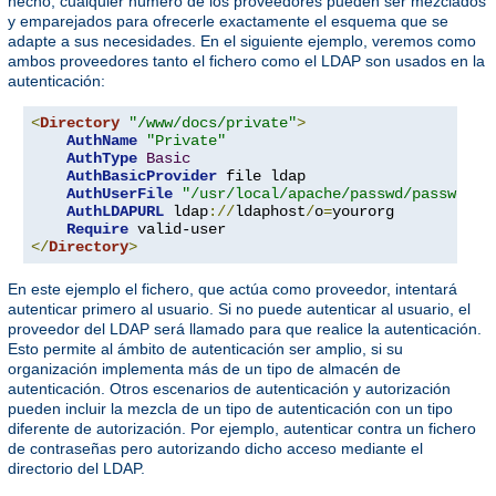
hecho, cualquier número de los proveedores pueden ser mezclados
y emparejados para ofrecerle exactamente el esquema que se
adapte a sus necesidades. En el siguiente ejemplo, veremos como
ambos proveedores tanto el fichero como el LDAP son usados en la
autenticación:
<
Directory
"/www/docs/private"
>
AuthName
"Private"
AuthType
Basic
AuthBasicProvider
 file ldap

AuthUserFile
"/usr/local/apache/passwd/passwords
AuthLDAPURL
 ldap
://
ldaphost
/
o
=
yourorg

Require
</
Directory
>
En este ejemplo el fichero, que actúa como proveedor, intentará
autenticar primero al usuario. Si no puede autenticar al usuario, el
proveedor del LDAP será llamado para que realice la autenticación.
Esto permite al ámbito de autenticación ser amplio, si su
organización implementa más de un tipo de almacén de
autenticación. Otros escenarios de autenticación y autorización
pueden incluir la mezcla de un tipo de autenticación con un tipo
diferente de autorización. Por ejemplo, autenticar contra un fichero
de contraseñas pero autorizando dicho acceso mediante el
directorio del LDAP.