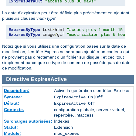
ExpiresDefault
"access plus 30 days"
La date d'expiration peut être définie plus précisément en ajoutant
plusieurs clauses '
num
type
' :
ExpiresByType
 text
/
html 
"access plus 1 month 15 days
ExpiresByType
 image
/
gif 
"modification plus 5 hours 3
Notez que si vous utilisez une configuration basée sur la date de
modification, l'en-tête Expires ne sera pas ajouté à un contenu qui
ne provient pas directement d'un fichier sur disque ; et ceci tout
simplement parce que ce type de contenu ne possède pas de date
de modification.
Directive
ExpiresActive
Description:
Active la génération d'en-têtes
Expires
Syntaxe:
ExpiresActive On|Off
Défaut:
ExpiresActive Off
Contexte:
configuration globale, serveur virtuel,
répertoire, .htaccess
Surcharges autorisées:
Indexes
Statut:
Extension
Module:
mod_expires