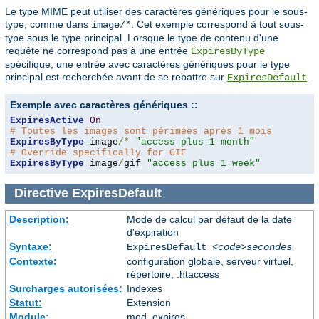
Le type MIME peut utiliser des caractères génériques pour le sous-
type, comme dans
. Cet exemple correspond à tout sous-
image/*
type sous le type principal. Lorsque le type de contenu d'une
requête ne correspond pas à une entrée
ExpiresByType
spécifique, une entrée avec caractères génériques pour le type
principal est recherchée avant de se rebattre sur
.
ExpiresDefault
Exemple avec caractères génériques ::
ExpiresActive
On
# Toutes les images sont périmées après 1 mois
ExpiresByType
 image
/*
"access plus 1 month"
# Override specifically for GIF
ExpiresByType
 image
/
gif 
"access plus 1 week"
Directive
ExpiresDefault
Description:
Mode de calcul par défaut de la date
d'expiration
Syntaxe:
ExpiresDefault
<code>secondes
Contexte:
configuration globale, serveur virtuel,
répertoire, .htaccess
Surcharges autorisées:
Indexes
Statut:
Extension
Module:
mod_expires