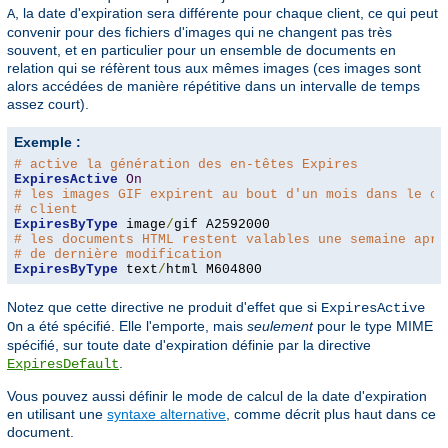
, la date d'expiration sera différente pour chaque client, ce qui peut
A
convenir pour des fichiers d'images qui ne changent pas très
souvent, et en particulier pour un ensemble de documents en
relation qui se réfèrent tous aux mêmes images (ces images sont
alors accédées de manière répétitive dans un intervalle de temps
assez court).
Exemple :
# active la génération des en-têtes Expires
ExpiresActive
On
# les images GIF expirent au bout d'un mois dans le ca
# client
ExpiresByType
 image
/
# les documents HTML restent valables une semaine aprè
# de dernière modification
ExpiresByType
 text
/
html M604800
Notez que cette directive ne produit d'effet que si
ExpiresActive
a été spécifié. Elle l'emporte, mais
seulement
pour le type MIME
On
spécifié, sur toute date d'expiration définie par la directive
.
ExpiresDefault
Vous pouvez aussi définir le mode de calcul de la date d'expiration
en utilisant une
syntaxe alternative
, comme décrit plus haut dans ce
document.