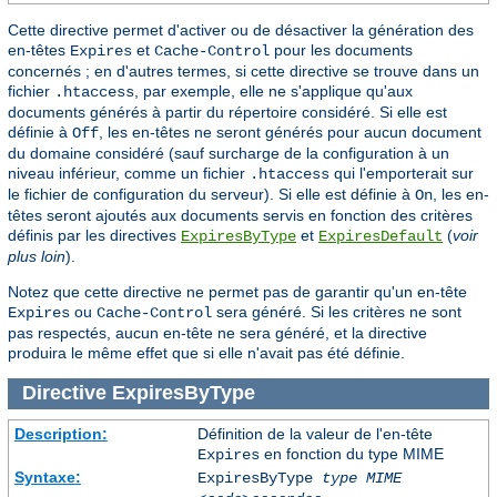
Cette directive permet d'activer ou de désactiver la génération des
en-têtes
et
pour les documents
Expires
Cache-Control
concernés ; en d'autres termes, si cette directive se trouve dans un
fichier
, par exemple, elle ne s'applique qu'aux
.htaccess
documents générés à partir du répertoire considéré. Si elle est
définie à
, les en-têtes ne seront générés pour aucun document
Off
du domaine considéré (sauf surcharge de la configuration à un
niveau inférieur, comme un fichier
qui l'emporterait sur
.htaccess
le fichier de configuration du serveur). Si elle est définie à
, les en-
On
têtes seront ajoutés aux documents servis en fonction des critères
définis par les directives
et
(
voir
ExpiresByType
ExpiresDefault
plus loin
).
Notez que cette directive ne permet pas de garantir qu'un en-tête
ou
sera généré. Si les critères ne sont
Expires
Cache-Control
pas respectés, aucun en-tête ne sera généré, et la directive
produira le même effet que si elle n'avait pas été définie.
Directive
ExpiresByType
Description:
Définition de la valeur de l'en-tête
en fonction du type MIME
Expires
Syntaxe:
ExpiresByType
type MIME