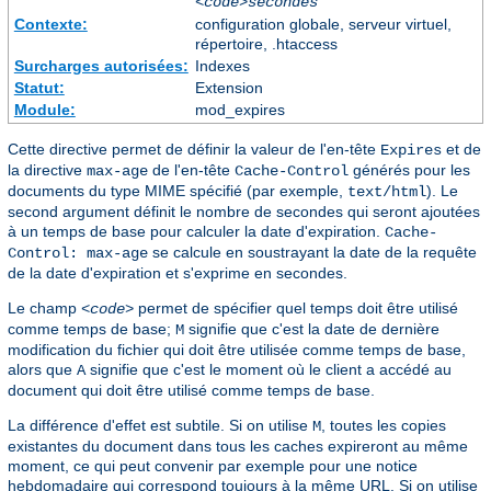
<code>secondes
Contexte:
configuration globale, serveur virtuel,
répertoire, .htaccess
Surcharges autorisées:
Indexes
Statut:
Extension
Module:
mod_expires
Cette directive permet de définir la valeur de l'en-tête
et de
Expires
la directive
de l'en-tête
générés pour les
max-age
Cache-Control
documents du type MIME spécifié (par exemple,
). Le
text/html
second argument définit le nombre de secondes qui seront ajoutées
à un temps de base pour calculer la date d'expiration.
Cache-
se calcule en soustrayant la date de la requête
Control: max-age
de la date d'expiration et s'exprime en secondes.
Le champ
permet de spécifier quel temps doit être utilisé
<code>
comme temps de base;
signifie que c'est la date de dernière
M
modification du fichier qui doit être utilisée comme temps de base,
alors que
signifie que c'est le moment où le client a accédé au
A
document qui doit être utilisé comme temps de base.
La différence d'effet est subtile. Si on utilise
, toutes les copies
M
existantes du document dans tous les caches expireront au même
moment, ce qui peut convenir par exemple pour une notice
hebdomadaire qui correspond toujours à la même URL. Si on utilise