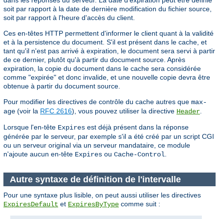
dans les réponses du serveur. La date d'expiration peut être définie
soit par rapport à la date de dernière modification du fichier source,
soit par rapport à l'heure d'accès du client.
Ces en-têtes HTTP permettent d'informer le client quant à la validité
et à la persistence du document. S'il est présent dans le cache, et
tant qu'il n'est pas arrivé à expiration, le document sera servi à partir
de ce dernier, plutôt qu'à partir du document source. Après
expiration, la copie du document dans le cache sera considérée
comme "expirée" et donc invalide, et une nouvelle copie devra être
obtenue à partir du document source.
Pour modifier les directives de contrôle du cache autres que
max-
(voir la
RFC 2616
), vous pouvez utiliser la directive
.
age
Header
Lorsque l'en-tête
est déjà présent dans la réponse
Expires
générée par le serveur, par exemple s'il a été créé par un script CGI
ou un serveur original via un serveur mandataire, ce module
n'ajoute aucun en-tête
ou
.
Expires
Cache-Control
Autre syntaxe de définition de l'intervalle
Pour une syntaxe plus lisible, on peut aussi utiliser les directives
et
comme suit :
ExpiresDefault
ExpiresByType