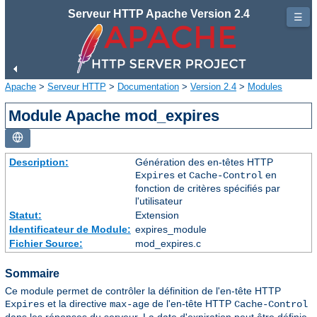
Serveur HTTP Apache Version 2.4
☰
Apache
>
Serveur HTTP
>
Documentation
>
Version 2.4
>
Modules
Module Apache mod_expires
Description:
Génération des en-têtes HTTP
et
en
Expires
Cache-Control
fonction de critères spécifiés par
l'utilisateur
Statut:
Extension
Identificateur de Module:
expires_module
Fichier Source:
mod_expires.c
Sommaire
Ce module permet de contrôler la définition de l'en-tête HTTP
et la directive
de l'en-tête HTTP
Expires
max-age
Cache-Control