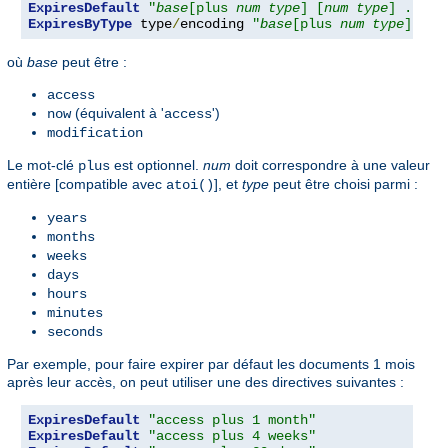
ExpiresDefault
"
base
[plus 
num
type
] [
num
type
] ..."
ExpiresByType
 type
/
encoding 
"
base
[plus 
num
type
] [
nu
où
base
peut être :
access
(équivalent à '
')
now
access
modification
Le mot-clé
est optionnel.
num
doit correspondre à une valeur
plus
entière [compatible avec
], et
type
peut être choisi parmi :
atoi()
years
months
weeks
days
hours
minutes
seconds
Par exemple, pour faire expirer par défaut les documents 1 mois
après leur accès, on peut utiliser une des directives suivantes :
ExpiresDefault
"access plus 1 month"
ExpiresDefault
"access plus 4 weeks"