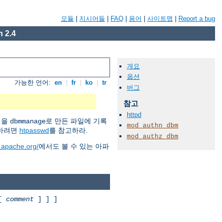
모듈
|
지시어들
|
FAQ
|
용어
|
사이트맵
|
Report a bug
 2.4
개요
옵션
가능한 언어:
en
|
fr
|
ko
|
tr
버그
참고
httpd
원을
로 만든 파일에 기록
dbmmanage
mod_authn_dbm
용하려면
htpasswd
를 참고하라.
mod_authz_dbm
d.apache.org/
에서도 볼 수 있는 아파
 [
comment
] ] ]