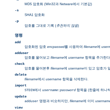
MD5 암호화 (Win32과 Netware에서 기본값)
-s
SHA1 암호화
-p
암호를 그대로 기록 (
추천하지 않음
)
명령
add
암호화된 암호
encpasswd
를 사용하여
filename
에
user
adduser
암호를 물어보고
filename
에
username
항목을 추가한다
check
암호를 물어본후
filename
에
username
이 있고 암호가 
delete
filename
에서
username
항목을 삭제한다.
import
에서
항목을 (한줄에 하나씩
STDIN
username
:
password
update
명령과 비슷하지만,
filename
에 이미
usernam
adduser
view