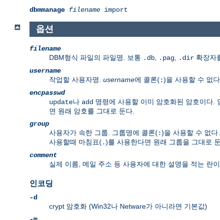
dbmmanage
filename
import
옵션
filename
DBM형식 파일의 파일명. 보통
,
,
확장자를
.db
.pag
.dir
username
작업할 사용자명.
username
에 콜론(
)을 사용할 수 없다
:
encpasswd
나
명령에 사용할 이미 암호화된 암호이다. 
update
add
면 원래 암호를 그대로 둔다.
group
사용자가 속한 그룹. 그룹명에 콜론(
)을 사용할 수 없
:
사용할때 마침표(
)를 사용한다면 원래 그룹을 그대로 둔
.
comment
실제 이름, 메일 주소 등 사용자에 대한 설명을 적는 란이
인코딩
-d
crypt 암호화 (Win32나 Netware가 아니라면 기본값)
-m