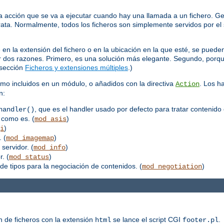
 acción que se va a ejecutar cuando hay una llamada a un fichero. Ge
trata. Normalmente, todos los ficheros son simplemente servidos por el 
 la extensión del fichero o en la ubicación en la que esté, se pueden
por dos razones. Primero, es una solución más elegante. Segundo, porq
 sección
Ficheros y extensiones múltiples
.)
mo incluidos en un módulo, o añadidos con la directiva
. Los h
Action
n:
, que es el handler usado por defecto para tratar contenido 
handler()
 como es. (
)
mod_asis
)
i
 (
)
mod_imagemap
 servidor. (
)
mod_info
. (
)
mod_status
de tipos para la negociación de contenidos. (
)
mod_negotiation
n de ficheros con la extensión
se lance el script CGI
.
html
footer.pl