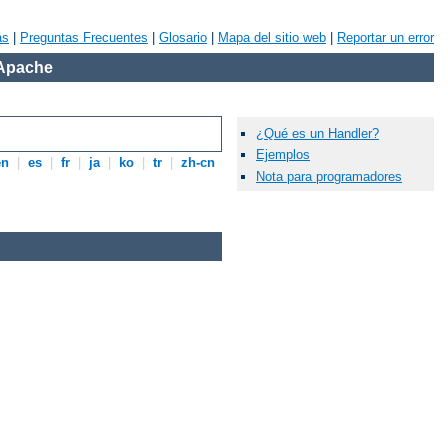
as
|
Preguntas Frecuentes
|
Glosario
|
Mapa del sitio web
|
Reportar un error
 Apache
¿Qué es un Handler?
Ejemplos
en
|
es
|
fr
|
ja
|
ko
|
tr
|
zh-cn
Nota para programadores