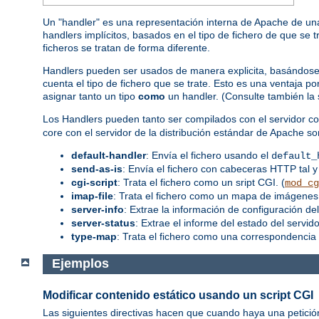
Un "handler" es una representación interna de Apache de una
handlers implícitos, basados en el tipo de fichero de que se 
ficheros se tratan de forma diferente.
Handlers pueden ser usados de manera explicita, basándose en
cuenta el tipo de fichero que se trate. Esto es una ventaja 
asignar tanto un tipo
como
un handler. (Consulte también la
Los Handlers pueden tanto ser compilados con el servidor co
core con el servidor de la distribución estándar de Apache so
default-handler
: Envía el fichero usando el
default_
send-as-is
: Envía el fichero con cabeceras HTTP tal y
cgi-script
: Trata el fichero como un sript CGI. (
mod_cg
imap-file
: Trata el fichero como un mapa de imágenes.
server-info
: Extrae la información de configuración del
server-status
: Extrae el informe del estado del servidor
type-map
: Trata el fichero como una correspondencia 
Ejemplos
Modificar contenido estático usando un script CGI
Las siguientes directivas hacen que cuando haya una petició