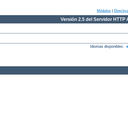
Módulos
|
Directiv
Versión 2.5 del Servidor HTTP
Idiomas disponibles: