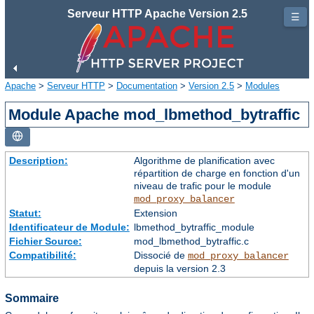
Serveur HTTP Apache Version 2.5
☰
Apache
>
Serveur HTTP
>
Documentation
>
Version 2.5
>
Modules
Module Apache mod_lbmethod_bytraffic
Description:
Algorithme de planification avec
répartition de charge en fonction d'un
niveau de trafic pour le module
mod_proxy_balancer
Statut:
Extension
Identificateur de Module:
lbmethod_bytraffic_module
Fichier Source:
mod_lbmethod_bytraffic.c
Compatibilité:
Dissocié de
mod_proxy_balancer
depuis la version 2.3
Sommaire