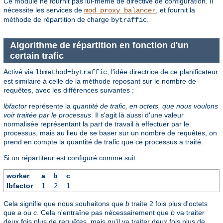
Ce module ne fournit pas lui-même de directive de configuration. Il
nécessite les services de
, et fournit la
mod_proxy_balancer
méthode de répartition de charge
.
bytraffic
Algorithme de répartition en fonction d'un
certain trafic
Activé via
, l'idée directrice de ce planificateur
lbmethod=bytraffic
est similaire à celle de la méthode reposant sur le nombre de
requêtes, avec les différences suivantes :
lbfactor
représente la
quantité de trafic, en octets, que nous voulons
voir traitée par le processus
. Il s'agit là aussi d'une valeur
normalisée représentant la part de travail à effectuer par le
processus, mais au lieu de se baser sur un nombre de requêtes, on
prend en compte la quantité de trafic que ce processus a traité.
Si un répartiteur est configuré comme suit :
worker
a
b
c
lbfactor
1
2
1
Cela signifie que nous souhaitons que
b
traite 2 fois plus d'octets
que
a
ou
c
. Cela n'entraîne pas nécessairement que
b
va traiter
deux fois plus de requêtes, mais qu'il va traiter deux fois plus de