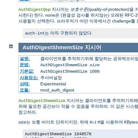
지시어는
보호수준(quality-of-protection)
을 
AuthDigestQop
사한다) 한다.
은 (완결성 검사를 하지않는) 오래된 RFC-20
none
사용할지 선택한다. 브라우저가 어던 이유에서건 challenge
는 아직 구현되지 않았다.
auth-int
AuthDigestShmemSize
지시어
설명:
클라이언트를 추적하기위해 할당하는 공유메모리
문법:
AuthDigestShmemSize
size
기본값:
AuthDigestShmemSize 1000
사용장소:
주서버설정
상태:
Experimental
모듈:
mod_auth_digest
지시어는 클라이언트를 추적하기위해 
AuthDigestShmemSize
위해 필요한 공간보다 작을 수 없음을 주의하라. 이 값은 시스
참고하라.
size
는 보통 바이트 단위이지만, 뒤에
나
을 사용하여 KByte
K
M
AuthDigestShmemSize 1048576