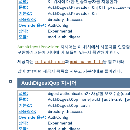
설명:
이 위치에 대한 인증제공자를 지정한다
문법:
AuthDigestProvider On|Off|
provider-
기본값:
AuthDigestProvider On
사용장소:
directory, .htaccess
Override 옵션:
AuthConfig
상태:
Experimental
모듈:
mod_auth_digest
지시어는 이 위치에서 사용자를 인증할
AuthDigestProvider
구현하기때문에 서버에 이 모듈이 있는지 확인해야 한다.
제공자는
과
을 참고하라.
mod_authn_dbm
mod_authn_file
값이
이면 제공자 목록을 지우고 기본상태로 돌아간다.
Off
AuthDigestQop
지시어
설명:
digest authentication가 사용할 보호수준(quali
문법:
AuthDigestQop none|auth|auth-int [a
기본값:
AuthDigestQop auth
사용장소:
directory, .htaccess
Override 옵션:
AuthConfig
상태:
Experimental
모듈:
mod_auth_digest