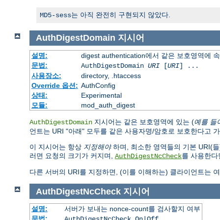
는 아직 완전히 구현되지 않았다.
MD5-sess
AuthDigestDomain
지시어
설명:
digest authentication에서 같은 보호영역에
문법:
AuthDigestDomain
URI
[
URI
] ...
사용장소:
directory, .htaccess
Override 옵션:
AuthConfig
상태:
Experimental
모듈:
mod_auth_digest
지시어는 같은 보호영역에 있는 (
예를 들
AuthDigestDomain
언트는 URI "아래" 모두를 같은 사용자명/암호로 보호한다고 가정
이 지시어는 항상
지정해야
하며, 최소한 영역들의 기본 URI(들
러면 요청의 크기가 커지며,
를 사용한다면
AuthDigestNcCheck
다른 서버의 URI를 지정하면, (이를 이해하는) 클라이언트는
AuthDigestNcCheck
지시어
설명:
서버가 보내는 nonce-count를 검사할지 여부
문법:
AuthDigestNcCheck On|Off