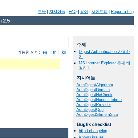
모듈
|
지시어들
|
FAQ
|
용어
|
사이트맵
|
Report a bug
 2.5
주제
Digest Authentication 사용하
가능한 언어:
en
|
fr
|
ko
기
MS Internet Explorer 문제 해
결하기
지시어들
AuthDigestAlgorithm
AuthDigestDomain
AuthDigestNcCheck
AuthDigestNonceLifetime
AuthDigestProvider
AuthDigestQop
AuthDigestShmemSize
Bugfix checklist
httpd changelog
Known issues