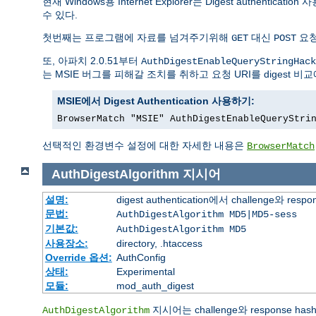
현재 Windows용 Internet Explorer는 Digest authentic
수 있다.
첫번째는 프로그램에 자료를 넘겨주기위해
대신
요청
GET
POST
또, 아파치 2.0.51부터
AuthDigestEnableQueryStringHack
는 MSIE 버그를 피해갈 조치를 취하고 요청 URI를 digest 
MSIE에서 Digest Authentication 사용하기:
BrowserMatch "MSIE" AuthDigestEnableQueryStri
선택적인 환경변수 설정에 대한 자세한 내용은
BrowserMatch
AuthDigestAlgorithm
지시어
설명:
digest authentication에서 challenge
문법:
AuthDigestAlgorithm MD5|MD5-sess
기본값:
AuthDigestAlgorithm MD5
사용장소:
directory, .htaccess
Override 옵션:
AuthConfig
상태:
Experimental
모듈:
mod_auth_digest
지시어는 challenge와 response
AuthDigestAlgorithm