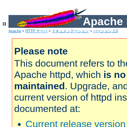
Apach
Apache
>
HTTP サーバ
>
ドキュメンテーション
>
バージョン 2.0
Please note
This document refers to t
Apache httpd, which
is no
maintained
. Upgrade, and
current version of httpd in
documented at:
Current release versio