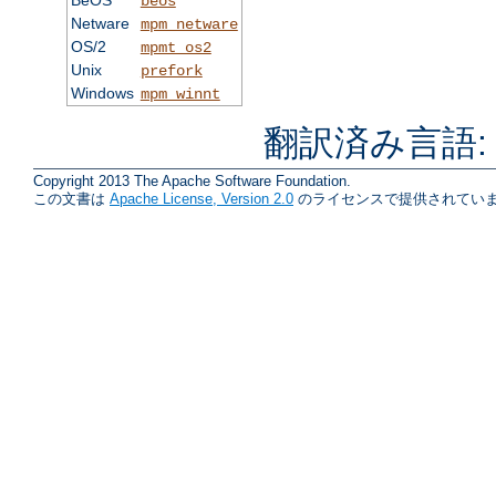
BeOS
beos
Netware
mpm_netware
OS/2
mpmt_os2
Unix
prefork
Windows
mpm_winnt
翻訳済み言語
Copyright 2013 The Apache Software Foundation.
この文書は
Apache License, Version 2.0
のライセンスで提供されていま