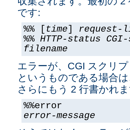
収集されます。最初の 2
です:
%% [
time
]
request-l
%%
HTTP-status
CGI-
filename
エラーが、CGI スクリ
というものである場合は
さらにもう 2 行書かれま
%%error
error-message