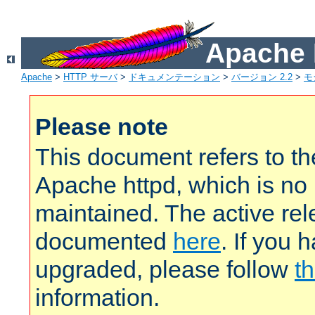
Apach
Apache
>
HTTP サーバ
>
ドキュメンテーション
>
バージョン 2.2
>
モ
Please note
This document refers to t
Apache httpd, which is no
maintained. The active rel
documented
here
. If you 
upgraded, please follow
th
information.