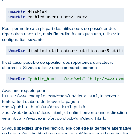
:
UserDir
UserDir
 enabled user1 user2 user3
Pour permettre à la plupart des utilisateurs de posséder des
répertoires
, mais l'interdire à quelques uns, utilisez la
UserDir
configuration suivante :
UserDir
 disabled utilisateur4 utilisateur5 utilisate
Il est aussi possible de spécifier des répertoires utilisateurs
alternatifs. Si vous utilisez une commande comme :
UserDir
"public_html"
"/usr/web"
"http://www.example
Avec une requête pour
, le serveur
http://www.example.com/~bob/un/deux.html
tentera tout d'abord de trouver la page à
, puis à
~bob/public_html/un/deux.html
, et enfin il enverra une redirection
/usr/web/bob/un/deux.html
vers
.
http://www.example.com/bob/un/deux.html
Si vous spécifiez une redirection, elle doit être la dernière alternative
de la liste. Apache httpd ne pouvant pas déterminer si la redirection