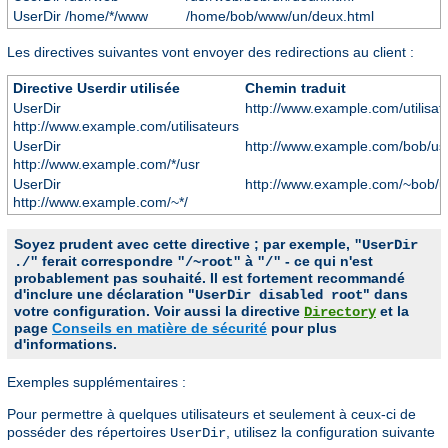
UserDir /home/*/www
/home/bob/www/un/deux.html
Les directives suivantes vont envoyer des redirections au client :
Directive Userdir utilisée
Chemin traduit
UserDir
http://www.example.com/utilisat
http://www.example.com/utilisateurs
UserDir
http://www.example.com/bob/us
http://www.example.com/*/usr
UserDir
http://www.example.com/~bob/u
http://www.example.com/~*/
Soyez prudent avec cette directive ; par exemple,
"UserDir
ferait correspondre
à
- ce qui n'est
./"
"/~root"
"/"
probablement pas souhaité. Il est fortement recommandé
d'inclure une déclaration "
" dans
UserDir disabled root
votre configuration. Voir aussi la directive
et la
Directory
page
Conseils en matière de sécurité
pour plus
d'informations.
Exemples supplémentaires :
Pour permettre à quelques utilisateurs et seulement à ceux-ci de
posséder des répertoires
, utilisez la configuration suivante
UserDir