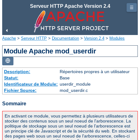
Serveur HTTP Apache Version 2.4
☰
Apache
>
Serveur HTTP
>
Documentation
>
Version 2.4
>
Modules
Module Apache mod_userdir
Description:
Répertoires propres à un utilisateur
Statut:
Base
Identificateur de Module:
userdir_module
Fichier Source:
mod_userdir.c
Sommaire
En activant ce module, vous permettez à plusieurs utilisateurs de
stocker des contenus sous un seul noeud de l'arborescence. La
politique de stockage sous un seul noeud de l'arborescence est
un principe clé de Javascript et de la sécurité du web. En stockant
des pages web sous un seul noeud de l'arborescence, celles-ci