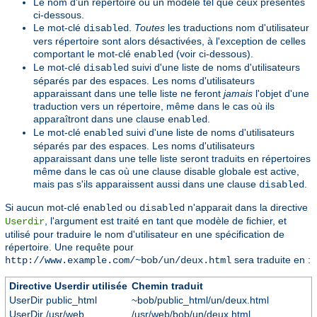
Le nom d'un répertoire ou un modèle tel que ceux présentés
ci-dessous.
Le mot-clé
.
Toutes
les traductions nom d'utilisateur
disabled
vers répertoire sont alors désactivées, à l'exception de celles
comportant le mot-clé
(voir ci-dessous).
enabled
Le mot-clé
suivi d'une liste de noms d'utilisateurs
disabled
séparés par des espaces. Les noms d'utilisateurs
apparaissant dans une telle liste ne feront
jamais
l'objet d'une
traduction vers un répertoire, même dans le cas où ils
apparaîtront dans une clause
.
enabled
Le mot-clé
suivi d'une liste de noms d'utilisateurs
enabled
séparés par des espaces. Les noms d'utilisateurs
apparaissant dans une telle liste seront traduits en répertoires
même dans le cas où une clause disable globale est active,
mais pas s'ils apparaissent aussi dans une clause
.
disabled
Si aucun mot-clé
ou
n'apparait dans la directive
enabled
disabled
, l'argument est traité en tant que modèle de fichier, et
Userdir
utilisé pour traduire le nom d'utilisateur en une spécification de
répertoire. Une requête pour
sera traduite en :
http://www.example.com/~bob/un/deux.html
Directive Userdir utilisée
Chemin traduit
UserDir public_html
~bob/public_html/un/deux.html
UserDir /usr/web
/usr/web/bob/un/deux.html