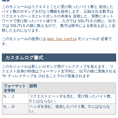
このモジュールはリクエストごとに受け取ったバイト数と 送信した
バイト数のロギングを行なう機能を提供します。 記録される数字は
リクエストのヘッダとレスポンスの本体を 反映した、実際にネット
ワークで受け取ったバイト値です。 入力では SSL/TLS の前に、出力
では SSL/TLS の後に数えるので、 数字は暗号による変化も正しく反
映したものになります。
このモジュールの使用には
モジュールが 必要で
mod_log_config
す。
カスタムログ書式
このモジュールは新しいロギング用ディレクティブを加えます。 リ
クエスト自身の特徴はフォーマット文字列に、以下の様に置換される
"
" ディレクティブを 入れることでログ収集されます:
%
フォーマット
説明
文字列
リクエストとヘッダを含む、受け取ったバイト数。
%...I
0 にはならない。
ヘッダを含む、送信したバイト数。0 にはならな
%...O
い。