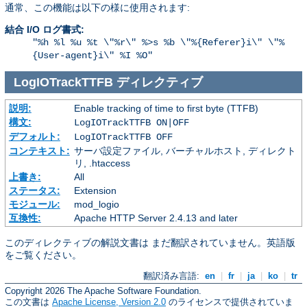
通常、この機能は以下の様に使用されます:
結合 I/O ログ書式:
"%h %l %u %t \"%r\" %>s %b \"%{Referer}i\" \"%
{User-agent}i\" %I %O"
LogIOTrackTTFB
ディレクティブ
説明:
Enable tracking of time to first byte (TTFB)
構文:
LogIOTrackTTFB ON|OFF
デフォルト:
LogIOTrackTTFB OFF
コンテキスト:
サーバ設定ファイル, バーチャルホスト, ディレクト
リ, .htaccess
上書き:
All
ステータス:
Extension
モジュール:
mod_logio
互換性:
Apache HTTP Server 2.4.13 and later
このディレクティブの解説文書は まだ翻訳されていません。英語版
をご覧ください。
翻訳済み言語:
en
|
fr
|
ja
|
ko
|
tr
Copyright 2026 The Apache Software Foundation.
この文書は
Apache License, Version 2.0
のライセンスで提供されていま