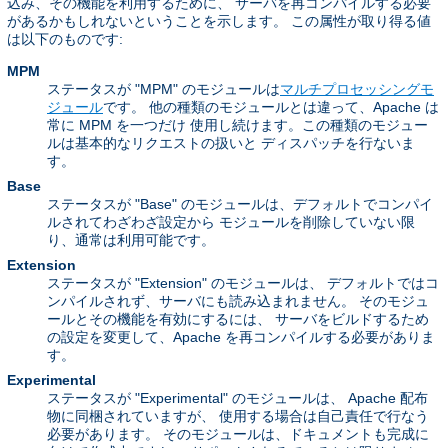
込み、その機能を利用するために、 サーバを再コンパイルする必要
があるかもしれないということを示します。 この属性が取り得る値
は以下のものです:
MPM
ステータスが "MPM" のモジュールは
マルチプロセッシングモ
ジュール
です。 他の種類のモジュールとは違って、Apache は
常に MPM を一つだけ 使用し続けます。この種類のモジュー
ルは基本的なリクエストの扱いと ディスパッチを行ないま
す。
Base
ステータスが "Base" のモジュールは、デフォルトでコンパイ
ルされてわざわざ設定から モジュールを削除していない限
り、通常は利用可能です。
Extension
ステータスが "Extension" のモジュールは、 デフォルトではコ
ンパイルされず、サーバにも読み込まれません。 そのモジュ
ールとその機能を有効にするには、 サーバをビルドするため
の設定を変更して、Apache を再コンパイルする必要がありま
す。
Experimental
ステータスが "Experimental" のモジュールは、 Apache 配布
物に同梱されていますが、 使用する場合は自己責任で行なう
必要があります。 そのモジュールは、ドキュメントも完成に