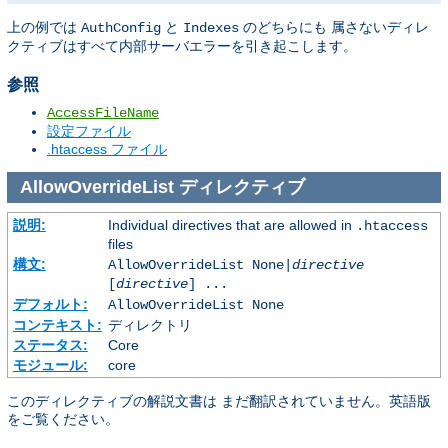
上の例では
と
のどちらにも 属さないディレ
AuthConfig
Indexes
クティブはすべて内部サーバエラーを引き起こします。
参照
AccessFileName
設定ファイル
.htaccess ファイル
AllowOverrideList
ディレクティブ
説明:
Individual directives that are allowed in
.htaccess
files
構文:
AllowOverrideList None|
directive
[
directive
] ...
デフォルト:
AllowOverrideList None
コンテキスト:
ディレクトリ
ステータス:
Core
モジュール:
core
このディレクティブの解説文書は まだ翻訳されていません。英語版
をご覧ください。