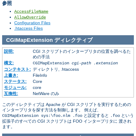
参照
AccessFileName
AllowOverride
Configuration Files
.htaccess Files
CGIMapExtension
ディレクティブ
説明:
CGI スクリプトのインタープリタの位置を調べるた
めの手法
構文:
CGIMapExtension
cgi-path
.extension
コンテキスト:
ディレクトリ, .htaccess
上書き:
FileInfo
ステータス:
Core
モジュール:
core
互換性:
NetWare のみ
このディレクティブは Apache が CGI スクリプトを実行するための
インタープリタを探す方法を制御します。 例えば、
と設定すると
という
CGIMapExtension sys:\foo.nlm .foo
.foo
拡張子のすべての CGI スクリプトは FOO インタープリタに 渡され
ます。