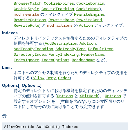
,
,
,
BrowserMatch
CookieExpires
CookieDomain
,
,
),
CookieStyle
CookieTracking
CookieName
のディレクティブ
,
mod_rewrite
RewriteEngine
,
,
,
RewriteOptions
RewriteBase
RewriteCond
) と
の
ディレクティブ。
RewriteRule
mod_actions
Action
Indexes
ディレクトリインデックスを制御するためのディレクティブの
使用を許可する (
,
,
AddDescription
AddIcon
,
,
,
AddIconByEncoding
AddIconByType
DefaultIcon
,
,
,
DirectoryIndex
FancyIndexing
HeaderName
,
,
など
)。
IndexIgnore
IndexOptions
ReadmeName
Limit
ホストへのアクセス制御を行うためのディレクティブの使用を
許可する (
,
,
).
Allow
Deny
Order
Options[=
Option
,...]
特定のディレクトリにおける機能を指定するためのディレクテ
ィブの使用を許可する (
と
)。
で
Options
XBitHack
Options
設定するオプション を、(空白を含めない) コンマ区切りのリ
ストにして等号の後に続けることで 設定できます。
例:
AllowOverride AuthConfig Indexes