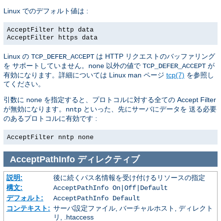
Linux でのデフォルト値は :
AcceptFilter http data
AcceptFilter https data
Linux の
は HTTP リクエストのバッファリング
TCP_DEFER_ACCEPT
を サポートしていません。
以外の値で
が
none
TCP_DEFER_ACCEPT
有効になります。詳細については Linux man ページ
tcp(7)
を参照し
てください。
引数に
を指定すると、プロトコルに対する全ての Accept Filter
none
が無効になります。
といった、先にサーバにデータを 送る必要
nntp
のあるプロトコルに有効です :
AcceptFilter nntp none
AcceptPathInfo
ディレクティブ
説明:
後に続くパス名情報を受け付けるリソースの指定
構文:
AcceptPathInfo On|Off|Default
デフォルト:
AcceptPathInfo Default
コンテキスト:
サーバ設定ファイル, バーチャルホスト, ディレクト
リ, .htaccess