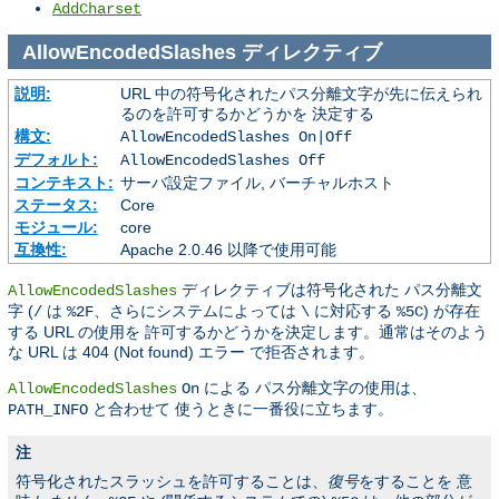
AddCharset
AllowEncodedSlashes
ディレクティブ
説明:
URL 中の符号化されたパス分離文字が先に伝えられ
るのを許可するかどうかを 決定する
構文:
AllowEncodedSlashes On|Off
デフォルト:
AllowEncodedSlashes Off
コンテキスト:
サーバ設定ファイル, バーチャルホスト
ステータス:
Core
モジュール:
core
互換性:
Apache 2.0.46 以降で使用可能
ディレクティブは符号化された パス分離文
AllowEncodedSlashes
字 (
は
、さらにシステムによっては
に対応する
) が存在
/
%2F
\
%5C
する URL の使用を 許可するかどうかを決定します。通常はそのよう
な URL は 404 (Not found) エラー で拒否されます。
による パス分離文字の使用は、
AllowEncodedSlashes
On
と合わせて 使うときに一番役に立ちます。
PATH_INFO
注
符号化されたスラッシュを許可することは、
復号
をすることを 意