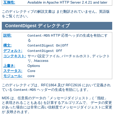
互換性:
Available in Apache HTTP Server 2.4.21 and later
このディレクティブの解説文書は まだ翻訳されていません。英語版
をご覧ください。
ContentDigest
ディレクティブ
説明:
HTTP 応答ヘッダの生成を有効にす
Content-MD5
る
構文:
ContentDigest On|Off
デフォルト:
ContentDigest Off
コンテキスト:
サーバ設定ファイル, バーチャルホスト, ディレクト
リ, .htaccess
上書き:
Options
ステータス:
Core
モジュール:
core
このディレクティブは、RFC1864 及び RFC2616 において定義され
ている
ヘッダーの生成を有効にします。
Content-MD5
MD5 は、任意長のデータの「メッセージダイジェスト」(「指紋」
と表現されることもある) を計算するアルゴリズムで、 データの変更
があった場合には非常に高い信頼度でメッセージダイジェストに変更
が 反映されます。