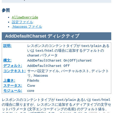
参照
AllowOverride
設定ファイル
.htaccess ファイル
AddDefaultCharset
ディレクティブ
説明:
レスポンスのコンテントタイプが
ある
text/plain
いは
の場合に追加するデフォルトの
text/html
charset パラメータ
構文:
AddDefaultCharset On|Off|
charset
デフォルト:
AddDefaultCharset Off
コンテキスト:
サーバ設定ファイル, バーチャルホスト, ディレクト
リ, .htaccess
上書き:
FileInfo
ステータス:
Core
モジュール:
core
レスポンスのコンテントタイプが
あるいは
text/plain
text/html
の場合に限りますが、レスポンスに追加するメディアタイプの文字セ
ットパラメータ (文字エンコーディングの名前) のデフォルト値を、