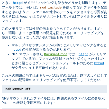
ときに
がメモリマッピングを使うかどうかを制御します。 デ
httpd
フォルトでは、 例えば、
を使って SSI ファイルを配送
mod_include
するときのように、ファイルの途中のデータをアクセスする必要があ
るときには Apache は OS がサポートしていればファイルをメモリに
マップします。
このメモリマップは性能の向上をもたらすことがあります。 しか
し、環境によっては運用上の問題を防ぐためにメモリマッピングを
使用しないようにした方が良い場合もあります:
マルチプロセッサシステムの中にはメモリマッピングをすると
の性能が落ちるものがあります。
httpd
NFS マウントされた
では、
がメモリマ
DocumentRoot
httpd
ップしている間にファイルが削除されたり 短くなったりした
ときに起こるセグメンテーションフォールトのために
httpd
がクラッシュする可能性があります。
これらの問題に当てはまるサーバの設定の場合は、以下のようにして
ファイルの配送時のメモリマッピングを使用不可にしてください:
EnableMMAP Off
NFS マウントされたファイルには、問題のあるファイルにのみ明示
的に この機能を使用不可にします: