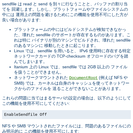
sendfile は read と send を別々に行なうことと、バッファの割り当
てを 回避します。しかし、プラットフォームやファイルシステムの
中には 運用上の問題を避けるためにこの機能を使用不可にした方が
良い場合があります:
プラットフォームの中にはビルドシステムが検知できなかっ
た、壊れた sendfile のサポートが存在するものがあります。こ
れは特に バイナリが別のマシンでビルドされ、壊れた sendfile
のあるマシンに 移動したときに起こります。
Linux では、sendfile を用いると、 IPv6 使用時に存在する特定
ネットワークカードの TCP-checksum オフロードのバグを踏
んでしまいます。
Itanium 上の Linux では、sendfile では 2GB 以上の ファイル
を扱うことができません。
ネットワークマウントされた
(例えば NFS や
DocumentRoot
SMB) では、カーネルは自身のキャッシュを使ってネットワー
クからのファイルを 送ることができないことがあります。
これらの問題に当てはまるサーバの設定の場合は、以下のようにして
この機能を使用不可にしてください:
EnableSendfile Off
NFS や SMB マウントされたファイルには、問題のあるファイルにの
み明示的に この機能を使用不可にします: