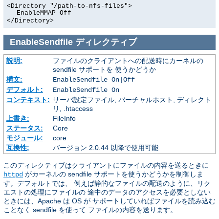
<Directory "/path-to-nfs-files">
EnableMMAP Off
</Directory>
EnableSendfile
ディレクティブ
説明:
ファイルのクライアントへの配送時にカーネルの
sendfile サポートを 使うかどうか
構文:
EnableSendfile On|Off
デフォルト:
EnableSendfile On
コンテキスト:
サーバ設定ファイル, バーチャルホスト, ディレクト
リ, .htaccess
上書き:
FileInfo
ステータス:
Core
モジュール:
core
互換性:
バージョン 2.0.44 以降で使用可能
このディレクティブはクライアントにファイルの内容を送るときに
がカーネルの sendfile サポートを使うかどうかを制御しま
httpd
す。デフォルトでは、 例えば静的なファイルの配送のように、リク
エストの処理にファイルの 途中のデータのアクセスを必要としない
ときには、Apache は OS が サポートしていればファイルを読み込む
ことなく sendfile を使って ファイルの内容を送ります。