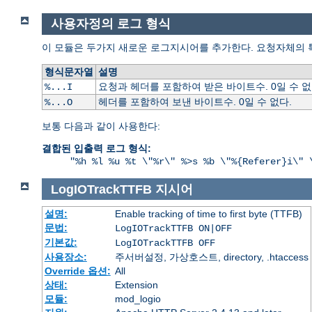
사용자정의 로그 형식
이 모듈은 두가지 새로운 로그지시어를 추가한다. 요청자체의 
형식문자열
설명
요청과 헤더를 포함하여 받은 바이트수. 0일 수 없
%...I
헤더를 포함하여 보낸 바이트수. 0일 수 없다.
%...O
보통 다음과 같이 사용한다:
결합된 입출력 로그 형식:
"%h %l %u %t \"%r\" %>s %b \"%{Referer}i\" 
LogIOTrackTTFB
지시어
설명:
Enable tracking of time to first byte (TTFB)
문법:
LogIOTrackTTFB ON|OFF
기본값:
LogIOTrackTTFB OFF
사용장소:
주서버설정, 가상호스트, directory, .htaccess
Override 옵션:
All
상태:
Extension
모듈:
mod_logio