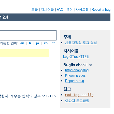
모듈
|
지시어들
|
FAQ
|
용어
|
사이트맵
|
Report a bug
 2.4
주제
사용자정의 로그 형식
가능한 언어:
en
|
fr
|
ja
|
ko
|
tr
지시어들
LogIOTrackTTFB
Bugfix checklist
httpd changelog
Known issues
Report a bug
참고
mod_log_config
. 개수는 입력의 경우 SSL/TLS
아파치 로그파일