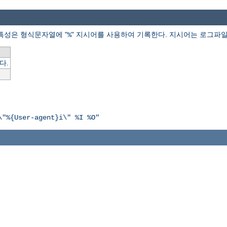
특성은 형식문자열에 "
" 지시어를 사용하여 기록한다. 지시어는 로그파일
%
다.
\"%{User-agent}i\" %I %O"