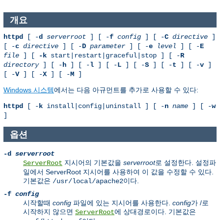
개요
httpd
[ -
d
serverroot
] [ -
f
config
] [ -
C
directive
]
[ -
c
directive
] [ -
D
parameter
] [ -
e
level
] [ -
E
file
] [
-k
start|restart|graceful|stop ] [ -
R
directory
] [ -
h
] [ -
l
] [ -
L
] [ -
S
] [ -
t
] [ -
v
]
[ -
V
] [ -
X
] [ -
M
]
Windows 시스템
에서는 다음 아규먼트를 추가로 사용할 수 있다:
httpd
[ -
k
install|config|uninstall ] [ -
n
name
] [ -
w
]
옵션
-d
serverroot
지시어의 기본값을
serverroot
로 설정한다. 설정파
ServerRoot
일에서 ServerRoot 지시어를 사용하여 이 값을 수정할 수 있다.
기본값은
이다.
/usr/local/apache2
-f
config
시작할때
config
파일에 있는 지시어를 사용한다.
config
가 /로
시작하지 않으면
에 상대경로이다. 기본값은
ServerRoot