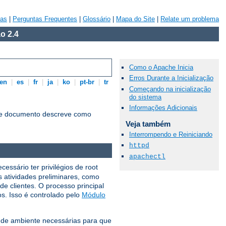
vas
|
Perguntas Frequentes
|
Glossário
|
Mapa do Site
|
Relate um problema
o 2.4
Como o Apache Inicia
Erros Durante a Inicialização
en
|
es
|
fr
|
ja
|
ko
|
pt-br
|
tr
Começando na inicialização
do sistema
Informações Adicionais
te documento descreve como
Veja também
Interrompendo e Reiniciando
httpd
apachectl
essário ter privilégios de root
as atividades preliminares, como
 de clientes. O processo principal
s. Isso é controlado pelo
Módulo
s ​​de ambiente necessárias para que