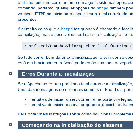
o
funcione corretamente em alguns sistemas operacio
httpd
comando, portanto, quaisquer opções do
também pod
httpd
variável
no início para especificar o local correto do b
HTTPD
presentes.
A primeira coisa que o
faz quando é chamado é localiz
httpd
compilação, mas é possível especificar sua localização n
/usr/local/apache2/bin/apachectl -f /usr/loca
Se tudo correr bem durante a inicialização, o servidor se d
está em funcionamento. Você pode então usar seu navegador p
Erros Durante a Inicialização
Se o Apache sofrer um problema fatal durante a inicializa
Uma das mensagens de erro mais comuns é "
Não foi pos
Tentativa de iniciar o servidor em uma porta privilegi
Tentativa de iniciar o servidor quando já existe outra
Para obter mais instruções sobre como solucionar problemas
Começando na inicialização do sistema