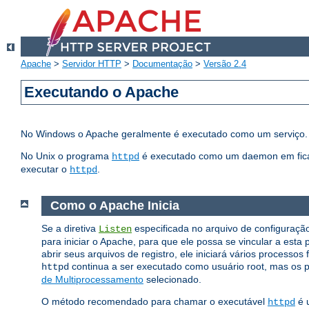
Apache
>
Servidor HTTP
>
Documentação
>
Versão 2.4
Executando o Apache
No Windows o Apache geralmente é executado como um serviço. 
No Unix o programa
é executado como um daemon em fica 
httpd
executar o
.
httpd
Como o Apache Inicia
Se a diretiva
especificada no arquivo de configuração 
Listen
para iniciar o Apache, para que ele possa se vincular a esta 
abrir seus arquivos de registro, ele iniciará vários processos
continua a ser executado como usuário root, mas os p
httpd
de Multiprocessamento
selecionado.
O método recomendado para chamar o executável
é u
httpd