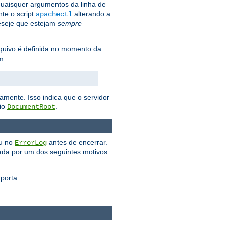
uaisquer argumentos da linha de
te o script
alterando a
apachectl
eseje que estejam
sempre
arquivo é definida no momento da
m:
amente. Isso indica que o servidor
rio
.
DocumentRoot
ou no
antes de encerrar.
ErrorLog
da por um dos seguintes motivos:
porta.