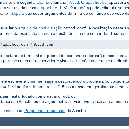
nais e, em seguida, chama o binário
. O
repassará q
httpd
apachectl
em ser usadas com o
. Você também pode editar diretamen
apachectl
inário
e quaisquer argumentos da linha de comando que você d
httpd
ar e ler o
arquivo de configuração
. A localização deste 
httpd.conf
o momento da execução usando a opção de linha de comando
como e
-f
l/apache2/conf/httpd.conf
esconectará do terminal e o prompt de comando retornará quase imediat
ara se conectar ao servidor e visualizar a página de teste no diretó
ção, ele escreverá uma mensagem descrevendo o problema no console 
". Essa mensagem geralmente é causa
sível vincular à porta ...
ada sem estar logado como usuário root; ou
 instância do Apache ou de algum outro servidor web vinculada à mesma 
, consulte as
Perguntas Frequentes
do Apache.