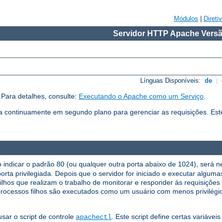
Módulos
|
Direti
Servidor HTTP Apache Versã
Línguas Disponíveis:
de
|
Para detalhes, consulte:
Executando o Apache como um Serviço
.
continuamente em segundo plano para gerenciar as requisições. Es
indicar o padrão 80 (ou qualquer outra porta abaixo de 1024), será nec
porta privilegiada. Depois que o servidor for iniciado e executar algum
 filhos que realizam o trabalho de monitorar e responder às requisições
rocessos filhos são executados como um usuário com menos privilégio
sar o script de controle
. Este script define certas variávei
apachectl