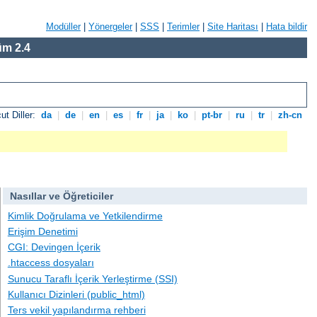
Modüller
|
Yönergeler
|
SSS
|
Terimler
|
Site Haritası
|
Hata bildir
m 2.4
ut Diller:
da
|
de
|
en
|
es
|
fr
|
ja
|
ko
|
pt-br
|
ru
|
tr
|
zh-cn
Nasıllar ve Öğreticiler
Kimlik Doğrulama ve Yetkilendirme
Erişim Denetimi
CGI: Devingen İçerik
.htaccess dosyaları
Sunucu Taraflı İçerik Yerleştirme (SSI)
Kullanıcı Dizinleri (public_html)
Ters vekil yapılandırma rehberi