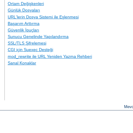
Ortam Değişkenleri
Günlük Dosyaları
URL'lerin Dosya Sistemi ile Eşlenmesi
Başarım Arttırma
Güvenlik İpuçları
Sunucu Genelinde Yapılandırma
SSL/TLS Şifrelemesi
CGI için Suexec Desteği
mod_rewrite ile URL Yeniden Yazma Rehberi
Sanal Konaklar
Mevc