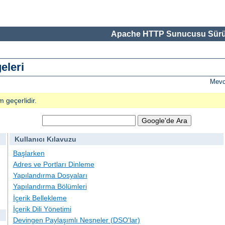
Apache HTTP Sunucusu Sürü
eleri
Mevc
m geçerlidir.
Kullanıcı Kılavuzu
Başlarken
Adres ve Portları Dinleme
Yapılandırma Dosyaları
Yapılandırma Bölümleri
İçerik Bellekleme
İçerik Dili Yönetimi
Devingen Paylaşımlı Nesneler (DSO'lar)