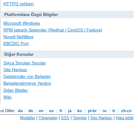
HTTP/2 rehberi
Platformlara Özgü Bilgiler
Microsoft Windows
RPM tabanlı Sistemler (Redhat / CentOS / Fedora)
Novell NetWare
EBCDIC Port
Diğer Konular
Sıkça Sorulan Sorular
Site Haritası
Geliştiriciler için Belgeler
Belgelendirmeye Yardım
Diğer Bilgiler
Wiki
ut Diller:
da
|
de
|
en
|
es
|
fr
|
ja
|
ko
|
pt-br
|
ru
|
tr
|
zh-cn
Modüller
|
Yönergeler
|
SSS
|
Terimler
|
Site Haritası
|
Hata bildir