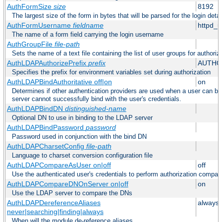
AuthFormSize
size
8192
The largest size of the form in bytes that will be parsed for the login detai
AuthFormUsername
fieldname
httpd_
The name of a form field carrying the login username
AuthGroupFile
file-path
Sets the name of a text file containing the list of user groups for authoriz
AuthLDAPAuthorizePrefix
prefix
AUTHO
Specifies the prefix for environment variables set during authorization
AuthLDAPBindAuthoritative off|on
on
Determines if other authentication providers are used when a user can b
server cannot successfully bind with the user's credentials.
AuthLDAPBindDN
distinguished-name
Optional DN to use in binding to the LDAP server
AuthLDAPBindPassword
password
Password used in conjunction with the bind DN
AuthLDAPCharsetConfig
file-path
Language to charset conversion configuration file
AuthLDAPCompareAsUser on|off
off
Use the authenticated user's credentials to perform authorization compar
AuthLDAPCompareDNOnServer on|off
on
Use the LDAP server to compare the DNs
AuthLDAPDereferenceAliases
always
never|searching|finding|always
When will the module de-reference aliases