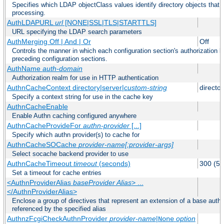
Specifies which LDAP objectClass values identify directory objects that 
processing.
AuthLDAPURL
url
[NONE|SSL|TLS|STARTTLS]
URL specifying the LDAP search parameters
AuthMerging Off | And | Or
Off
Controls the manner in which each configuration section's authorization lo
preceding configuration sections.
AuthName
auth-domain
Authorization realm for use in HTTP authentication
AuthnCacheContext directory|server|
custom-string
director
Specify a context string for use in the cache key
AuthnCacheEnable
Enable Authn caching configured anywhere
AuthnCacheProvideFor
authn-provider
[...]
Specify which authn provider(s) to cache for
AuthnCacheSOCache
provider-name[:provider-args]
Select socache backend provider to use
AuthnCacheTimeout
timeout
(seconds)
300 (5 
Set a timeout for cache entries
<AuthnProviderAlias
baseProvider Alias
> ...
</AuthnProviderAlias>
Enclose a group of directives that represent an extension of a base authe
referenced by the specified alias
AuthnzFcgiCheckAuthnProvider
provider-name
|
option
None