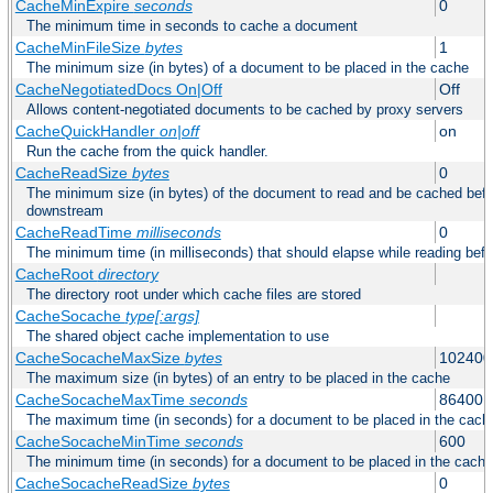
CacheMinExpire
seconds
0
The minimum time in seconds to cache a document
CacheMinFileSize
bytes
1
The minimum size (in bytes) of a document to be placed in the cache
CacheNegotiatedDocs On|Off
Off
Allows content-negotiated documents to be cached by proxy servers
CacheQuickHandler
on|off
on
Run the cache from the quick handler.
CacheReadSize
bytes
0
The minimum size (in bytes) of the document to read and be cached befo
downstream
CacheReadTime
milliseconds
0
The minimum time (in milliseconds) that should elapse while reading bef
CacheRoot
directory
The directory root under which cache files are stored
CacheSocache
type[:args]
The shared object cache implementation to use
CacheSocacheMaxSize
bytes
102400
The maximum size (in bytes) of an entry to be placed in the cache
CacheSocacheMaxTime
seconds
86400
The maximum time (in seconds) for a document to be placed in the cach
CacheSocacheMinTime
seconds
600
The minimum time (in seconds) for a document to be placed in the cache
CacheSocacheReadSize
bytes
0