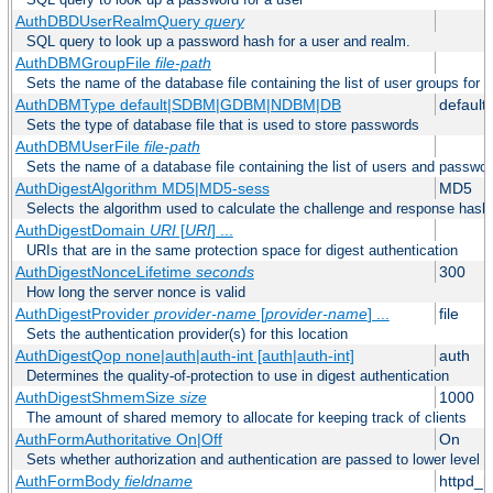
AuthDBDUserRealmQuery
query
SQL query to look up a password hash for a user and realm.
AuthDBMGroupFile
file-path
Sets the name of the database file containing the list of user groups for a
AuthDBMType default|SDBM|GDBM|NDBM|DB
default
Sets the type of database file that is used to store passwords
AuthDBMUserFile
file-path
Sets the name of a database file containing the list of users and passwor
AuthDigestAlgorithm MD5|MD5-sess
MD5
Selects the algorithm used to calculate the challenge and response hashe
AuthDigestDomain
URI
[
URI
] ...
URIs that are in the same protection space for digest authentication
AuthDigestNonceLifetime
seconds
300
How long the server nonce is valid
AuthDigestProvider
provider-name
[
provider-name
] ...
file
Sets the authentication provider(s) for this location
AuthDigestQop none|auth|auth-int [auth|auth-int]
auth
Determines the quality-of-protection to use in digest authentication
AuthDigestShmemSize
size
1000
The amount of shared memory to allocate for keeping track of clients
AuthFormAuthoritative On|Off
On
Sets whether authorization and authentication are passed to lower level 
AuthFormBody
fieldname
httpd_