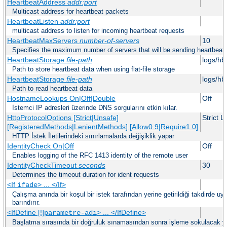
HeartbeatAddress
addr:port
Multicast address for heartbeat packets
HeartbeatListen
addr:port
multicast address to listen for incoming heartbeat requests
HeartbeatMaxServers
number-of-servers
10
Specifies the maximum number of servers that will be sending heartbeat r
HeartbeatStorage
file-path
logs/hb
Path to store heartbeat data when using flat-file storage
HeartbeatStorage
file-path
logs/hb
Path to read heartbeat data
HostnameLookups On|Off|Double
Off
İstemci IP adresleri üzerinde DNS sorgularını etkin kılar.
HttpProtocolOptions [Strict|Unsafe]
Strict 
[RegisteredMethods|LenientMethods] [Allow0.9|Require1.0]
HTTP İstek İletilerindeki sınırlamalarda değişiklik yapar
IdentityCheck On|Off
Off
Enables logging of the RFC 1413 identity of the remote user
IdentityCheckTimeout
seconds
30
Determines the timeout duration for ident requests
<If
> ... </If>
ifade
Çalışma anında bir koşul bir istek tarafından yerine getirildiği takdirde u
barındırır.
<IfDefine [!]
> ... </IfDefine>
parametre-adı
Başlatma sırasında bir doğruluk sınamasından sonra işleme sokulacak yö