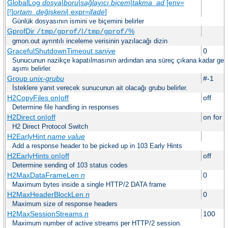
GlobalLog
dosya
|
boru
|
sağlayıcı
biçem
|
takma_ad
[env=
[!]
ortam_değişkeni
| expr=
ifade
]
Günlük dosyasının ismini ve biçemini belirler
GprofDir
|
%
/tmp/gprof/
/tmp/gprof/
gmon.out ayrıntılı inceleme verisinin yazılacağı dizin
GracefulShutdownTimeout
saniye
0
Sunucunun nazikçe kapatılmasının ardından ana süreç çıkana kadar geçe
aşımı belirler.
Group
unix-grubu
#-1
İsteklere yanıt verecek sunucunun ait olacağı grubu belirler.
H2CopyFiles on|off
off
Determine file handling in responses
H2Direct on|off
on for h
H2 Direct Protocol Switch
H2EarlyHint
name
value
Add a response header to be picked up in 103 Early Hints
H2EarlyHints on|off
off
Determine sending of 103 status codes
H2MaxDataFrameLen
n
0
Maximum bytes inside a single HTTP/2 DATA frame
H2MaxHeaderBlockLen
n
0
Maximum size of response headers
H2MaxSessionStreams
n
100
Maximum number of active streams per HTTP/2 session.