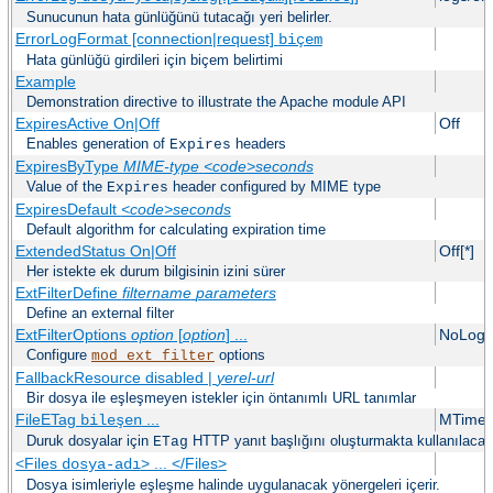
Sunucunun hata günlüğünü tutacağı yeri belirler.
ErrorLogFormat [connection|request]
biçem
Hata günlüğü girdileri için biçem belirtimi
Example
Demonstration directive to illustrate the Apache module API
ExpiresActive On|Off
Off
Enables generation of
headers
Expires
ExpiresByType
MIME-type
<code>seconds
Value of the
header configured by MIME type
Expires
ExpiresDefault
<code>seconds
Default algorithm for calculating expiration time
ExtendedStatus On|Off
Off[*]
Her istekte ek durum bilgisinin izini sürer
ExtFilterDefine
filtername
parameters
Define an external filter
ExtFilterOptions
option
[
option
] ...
NoLogS
Configure
options
mod_ext_filter
FallbackResource disabled |
yerel-url
Bir dosya ile eşleşmeyen istekler için öntanımlı URL tanımlar
FileETag
...
MTime 
bileşen
Duruk dosyalar için
HTTP yanıt başlığını oluşturmakta kullanılacak do
ETag
<Files
> ... </Files>
dosya-adı
Dosya isimleriyle eşleşme halinde uygulanacak yönergeleri içerir.