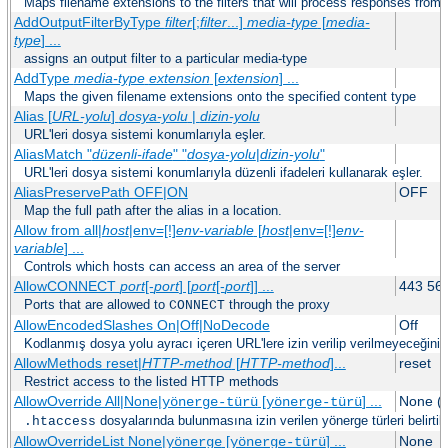
Maps filename extensions to the filters that will process responses from 
AddOutputFilterByType
filter
[;
filter
...]
media-type
[
media-
type
] ...
assigns an output filter to a particular media-type
AddType
media-type
extension
[
extension
] ...
Maps the given filename extensions onto the specified content type
Alias [
URL-yolu
]
dosya-yolu
|
dizin-yolu
URL'leri dosya sistemi konumlarıyla eşler.
AliasMatch "
düzenli-ifade
" "
dosya-yolu
|
dizin-yolu
"
URL'leri dosya sistemi konumlarıyla düzenli ifadeleri kullanarak eşler.
AliasPreservePath OFF|ON
OFF
Map the full path after the alias in a location.
Allow from all|
host
|env=[!]
env-variable
[
host
|env=[!]
env-
variable
] ...
Controls which hosts can access an area of the server
AllowCONNECT
port
[-
port
] [
port
[-
port
]] ...
443 56
Ports that are allowed to
through the proxy
CONNECT
AllowEncodedSlashes On|Off|NoDecode
Off
Kodlanmış dosya yolu ayracı içeren URL'lere izin verilip verilmeyeceğini be
AllowMethods reset|
HTTP-method
[
HTTP-method
]...
reset
Restrict access to the listed HTTP methods
AllowOverride All|None|
[
] ...
None (2
yönerge-türü
yönerge-türü
dosyalarında bulunmasına izin verilen yönerge türleri belirtilir
.htaccess
AllowOverrideList None|
[
] ...
None
yönerge
yönerge-türü