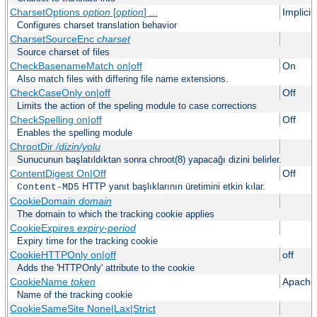
CharsetOptions
option
[
option
] ...
Implici
Configures charset translation behavior
CharsetSourceEnc
charset
Source charset of files
CheckBasenameMatch on|off
On
Also match files with differing file name extensions.
CheckCaseOnly on|off
Off
Limits the action of the speling module to case corrections
CheckSpelling on|off
Off
Enables the spelling module
ChrootDir
/dizin/yolu
Sunucunun başlatıldıktan sonra chroot(8) yapacağı dizini belirler.
ContentDigest On|Off
Off
HTTP yanıt başlıklarının üretimini etkin kılar.
Content-MD5
CookieDomain
domain
The domain to which the tracking cookie applies
CookieExpires
expiry-period
Expiry time for the tracking cookie
CookieHTTPOnly on|off
off
Adds the 'HTTPOnly' attribute to the cookie
CookieName
token
Apache
Name of the tracking cookie
CookieSameSite None|Lax|Strict