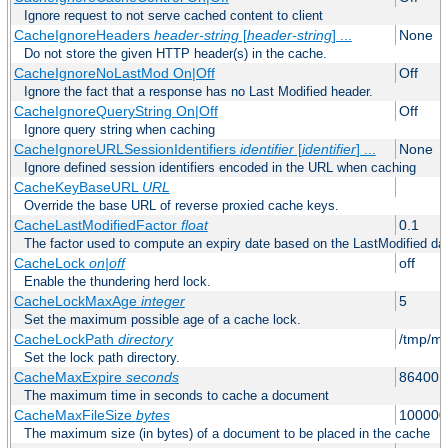
Ignore request to not serve cached content to client
CacheIgnoreHeaders
header-string
[
header-string
] ...
None
Do not store the given HTTP header(s) in the cache.
CacheIgnoreNoLastMod On|Off
Off
Ignore the fact that a response has no Last Modified header.
CacheIgnoreQueryString On|Off
Off
Ignore query string when caching
CacheIgnoreURLSessionIdentifiers
identifier
[
identifier
] ...
None
Ignore defined session identifiers encoded in the URL when caching
CacheKeyBaseURL
URL
Override the base URL of reverse proxied cache keys.
CacheLastModifiedFactor
float
0.1
The factor used to compute an expiry date based on the LastModified da
CacheLock
on|off
off
Enable the thundering herd lock.
CacheLockMaxAge
integer
5
Set the maximum possible age of a cache lock.
CacheLockPath
directory
/tmp/m
Set the lock path directory.
CacheMaxExpire
seconds
86400 (
The maximum time in seconds to cache a document
CacheMaxFileSize
bytes
100000
The maximum size (in bytes) of a document to be placed in the cache