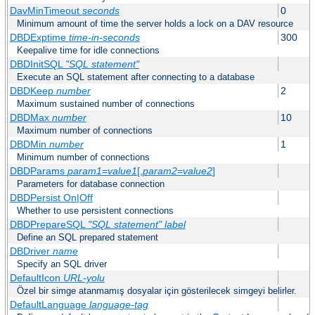
DavMinTimeout
seconds
0
Minimum amount of time the server holds a lock on a DAV resource
DBDExptime
time-in-seconds
300
Keepalive time for idle connections
DBDInitSQL
"SQL statement"
Execute an SQL statement after connecting to a database
DBDKeep
number
2
Maximum sustained number of connections
DBDMax
number
10
Maximum number of connections
DBDMin
number
1
Minimum number of connections
DBDParams
param1
=
value1
[,
param2
=
value2
]
Parameters for database connection
DBDPersist On|Off
Whether to use persistent connections
DBDPrepareSQL
"SQL statement"
label
Define an SQL prepared statement
DBDriver
name
Specify an SQL driver
DefaultIcon
URL-yolu
Özel bir simge atanmamış dosyalar için gösterilecek simgeyi belirler.
DefaultLanguage
language-tag