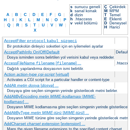
s
sunucu geneli
Ç
Çekirdek
k
sanal konak
M
MPM
A
|
B
|
C
|
D
|
E
|
F
|
G
|
d
dizin
T
Temel
h
.htaccess
E
Eklenti
H
|
I
|
K
|
L
|
M
|
N
|
O
|
P
v
vekil bölümü
D
Deneysel
|
Q
|
R
|
S
|
T
|
U
|
V
|
W
|
H
Harici
X
AcceptFilter
protocol
kabul_süzgeci
Bir protokolün dinleyici soketleri için en iyilemeleri ayarlar
AcceptPathInfo On|Off|Default
Default
Dosya isminden sonra belirtilen yol verisini kabul veya reddeder.
AccessFileName
[
] ...
.htacce
filename
filename
Dağıtık yapılandırma dosyasının ismi belirtilir.
Action
action-type
cgi-script
[virtual]
Activates a CGI script for a particular handler or content-type
AddAlt
metin
dosya
[
dosya
] ...
Dosyaya göre seçilen simgenin yerinde gösterilecek metni belirler.
AddAltByEncoding
metin
MIME-kodlaması
[
MIME-
kodlaması
] ...
Dosyanın MIME kodlamasına göre seçilen simgenin yerinde gösterilecek m
AddAltByType
metin
MIME-türü
[
MIME-türü
] ...
Dosyanın MIME türüne göre seçilen simgenin yerinde gösterilecek metni be
AddCharset
charset
extension
[
extension
] ...
Maps the given filename extensions to the specified content charset