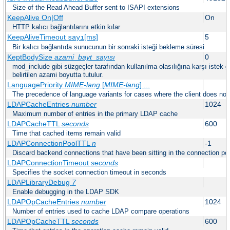
Size of the Read Ahead Buffer sent to ISAPI extensions
KeepAlive On|Off
On
HTTP kalıcı bağlantılarını etkin kılar
KeepAliveTimeout
[ms]
5
sayı
Bir kalıcı bağlantıda sunucunun bir sonraki isteği bekleme süresi
KeptBodySize
azami_bayt_sayısı
0
mod_include gibi süzgeçler tarafından kullanılma olasılığına karşı istek g
belirtilen azami boyutta tutulur.
LanguagePriority
MIME-lang
[
MIME-lang
] ...
The precedence of language variants for cases where the client does not
LDAPCacheEntries
number
1024
Maximum number of entries in the primary LDAP cache
LDAPCacheTTL
seconds
600
Time that cached items remain valid
LDAPConnectionPoolTTL
n
-1
Discard backend connections that have been sitting in the connection poo
LDAPConnectionTimeout
seconds
Specifies the socket connection timeout in seconds
LDAPLibraryDebug
7
Enable debugging in the LDAP SDK
LDAPOpCacheEntries
number
1024
Number of entries used to cache LDAP compare operations
LDAPOpCacheTTL
seconds
600