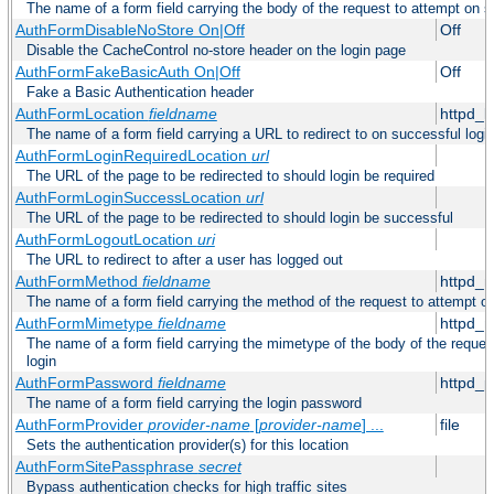
The name of a form field carrying the body of the request to attempt on s
AuthFormDisableNoStore On|Off
Off
Disable the CacheControl no-store header on the login page
AuthFormFakeBasicAuth On|Off
Off
Fake a Basic Authentication header
AuthFormLocation
fieldname
httpd_l
The name of a form field carrying a URL to redirect to on successful logi
AuthFormLoginRequiredLocation
url
The URL of the page to be redirected to should login be required
AuthFormLoginSuccessLocation
url
The URL of the page to be redirected to should login be successful
AuthFormLogoutLocation
uri
The URL to redirect to after a user has logged out
AuthFormMethod
fieldname
httpd_
The name of a form field carrying the method of the request to attempt o
AuthFormMimetype
fieldname
httpd_
The name of a form field carrying the mimetype of the body of the reques
login
AuthFormPassword
fieldname
httpd_
The name of a form field carrying the login password
AuthFormProvider
provider-name
[
provider-name
] ...
file
Sets the authentication provider(s) for this location
AuthFormSitePassphrase
secret
Bypass authentication checks for high traffic sites