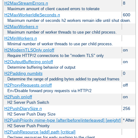
H2MaxStreamErrors
n
8
Maximum amount of client caused errors to tolerate
H2MaxWorkerIdleSeconds
n
600
Maximum number of seconds h2 workers remain idle until shut down.
H2MaxWorkers
n
Maximum number of worker threads to use per child process.
H2MinWorkers
n
Minimal number of worker threads to use per child process.
H2ModernTLSOnly on|off
on
Require HTTP/2 connections to be "modern TLS" only
H2OutputBuffering on|off
on
Determine buffering behavior of output
H2Padding
numbits
0
Determine the range of padding bytes added to payload frames
H2ProxyRequests on|off
off
En-/Disable forward proxy requests via HTTP/2
H2Push on|off
on
H2 Server Push Switch
H2PushDiarySize
n
256
H2 Server Push Diary Size
H2PushPriority
mime-type
[after|before|interleaved] [
weight
]
* After 
H2 Server Push Priority
H2PushResource [add]
path
[critical]
Declares resources for early pushing to the client