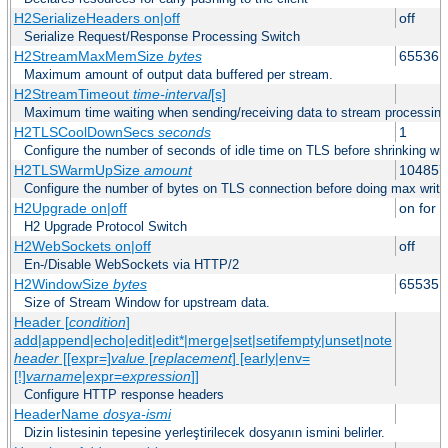
H2SerializeHeaders on|off
off
Serialize Request/Response Processing Switch
H2StreamMaxMemSize
bytes
65536
Maximum amount of output data buffered per stream.
H2StreamTimeout
time-interval
[s]
Maximum time waiting when sending/receiving data to stream processing
H2TLSCoolDownSecs
seconds
1
Configure the number of seconds of idle time on TLS before shrinking wri
H2TLSWarmUpSize
amount
104857
Configure the number of bytes on TLS connection before doing max write
H2Upgrade on|off
on for h
H2 Upgrade Protocol Switch
H2WebSockets on|off
off
En-/Disable WebSockets via HTTP/2
H2WindowSize
bytes
65535
Size of Stream Window for upstream data.
Header [
condition
]
add|append|echo|edit|edit*|merge|set|setifempty|unset|note
header
[[expr=]
value
[
replacement
] [early|env=
[!]
varname
|expr=
expression
]]
Configure HTTP response headers
HeaderName
dosya-ismi
Dizin listesinin tepesine yerleştirilecek dosyanın ismini belirler.