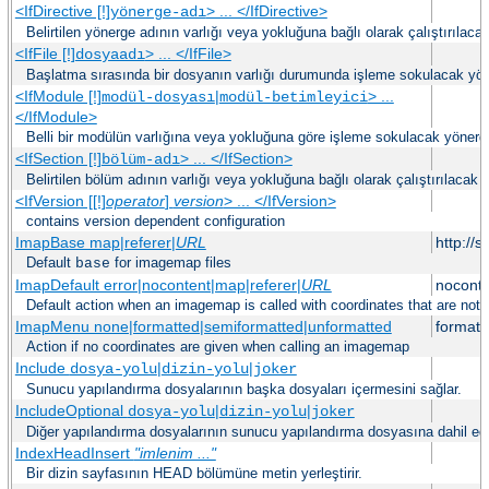
<IfDirective [!]
> ... </IfDirective>
yönerge-adı
Belirtilen yönerge adının varlığı veya yokluğuna bağlı olarak çalıştırılaca
<IfFile [!]
> ... </IfFile>
dosyaadı
Başlatma sırasında bir dosyanın varlığı durumunda işleme sokulacak yöne
<IfModule [!]
|
> ...
modül-dosyası
modül-betimleyici
</IfModule>
Belli bir modülün varlığına veya yokluğuna göre işleme sokulacak yönerge
<IfSection [!]
> ... </IfSection>
bölüm-adı
Belirtilen bölüm adının varlığı veya yokluğuna bağlı olarak çalıştırılacak 
<IfVersion [[!]
operator
]
version
> ... </IfVersion>
contains version dependent configuration
ImapBase map|referer|
URL
http://
Default
for imagemap files
base
ImapDefault error|nocontent|map|referer|
URL
noconte
Default action when an imagemap is called with coordinates that are not 
ImapMenu none|formatted|semiformatted|unformatted
formatt
Action if no coordinates are given when calling an imagemap
Include
|
|
dosya-yolu
dizin-yolu
joker
Sunucu yapılandırma dosyalarının başka dosyaları içermesini sağlar.
IncludeOptional
|
|
dosya-yolu
dizin-yolu
joker
Diğer yapılandırma dosyalarının sunucu yapılandırma dosyasına dahil edi
IndexHeadInsert
"imlenim ..."
Bir dizin sayfasının HEAD bölümüne metin yerleştirir.