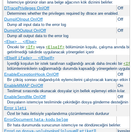
İstemciye görünür olan ana belge ağacının kök dizinini belirler.
DTracePrivileges On|Off
Off
Determines whether the privileges required by dtrace are enabled.
DumpIOInput On|Off
Off
Dump all input data to the error log
DumpIOOutput On|Off
Off
Dump all output data to the error log
<Else> ... </Else>
Önceki bir
veya
bölümünün koşulu, çalışma anında bir i
<If>
<ElseIf>
getirilmediği takdirde uygulanacak yönergeleri içerir
<ElseIf
> ... </ElseIf>
ifade
İçerdiği koşulun bir istek tarafınan sağlandığı ancak daha önceki bir
<If
bölümlerininkilerin sağlanmadığı durumda kapsadığı yönergelerin uygula
EnableExceptionHook On|Off
Off
Bir çöküş sonrası olağandışılık eylemcilerini çalıştıracak kancayı etkin kı
EnableMMAP On|Off
On
Teslimat sırasında okunacak dosyalar için bellek eşlemeyi etkin kılar.
EnableSendfile On|Off
Off
Dosyaların istemciye tesliminde çekirdeğin dosya gönderme desteğinin kul
Error
ileti
Özel bir hata iletisiyle yapılandırma çözümlemesini durdurur
ErrorDocument
hata-kodu
belge
Bir hata durumunda sunucunun istemciye ne döndüreceğini belirler.
ErrorLog
|syslog[:[
][:
]]
logs/er
dosya-yolu
oluşum
etiket