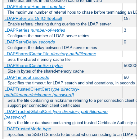
Time that entries in the operation cache remain valid
LDAPReferralHopLimit
number
The maximum number of referral hops to chase before terminating an LD
LDAPReferrals On|Off|default
On
Enable referral chasing during queries to the LDAP server.
LDAPRetries
number-of-retries
3
Configures the number of LDAP server retries.
LDAPRetryDelay
seconds
0
Configures the delay between LDAP server retries.
LDAPSharedCacheFile
directory-path/filename
Sets the shared memory cache file
LDAPSharedCacheSize
bytes
500000
Size in bytes of the shared-memory cache
LDAPTimeout
seconds
60
Specifies the timeout for LDAP search and bind operations, in seconds
LDAPTrustedClientCert
type
directory-
path/filename/nickname
[password]
Sets the file containing or nickname referring to a per connection client ce
support per connection client certificates.
LDAPTrustedGlobalCert
type
directory-path/filename
[password]
Sets the file or database containing global trusted Certificate Authority or 
LDAPTrustedMode
type
Specifies the SSL/TLS mode to be used when connecting to an LDAP se