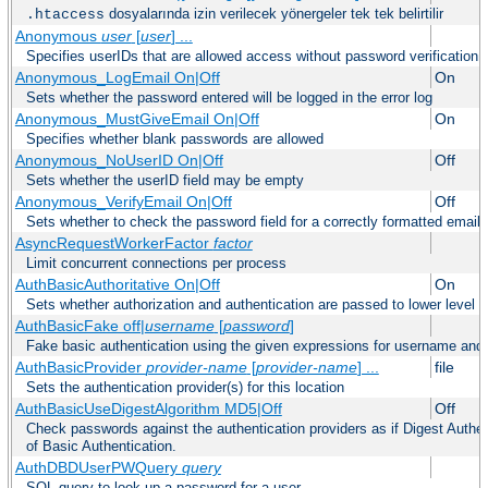
dosyalarında izin verilecek yönergeler tek tek belirtilir
.htaccess
Anonymous
user
[
user
] ...
Specifies userIDs that are allowed access without password verification
Anonymous_LogEmail On|Off
On
Sets whether the password entered will be logged in the error log
Anonymous_MustGiveEmail On|Off
On
Specifies whether blank passwords are allowed
Anonymous_NoUserID On|Off
Off
Sets whether the userID field may be empty
Anonymous_VerifyEmail On|Off
Off
Sets whether to check the password field for a correctly formatted email
AsyncRequestWorkerFactor
factor
Limit concurrent connections per process
AuthBasicAuthoritative On|Off
On
Sets whether authorization and authentication are passed to lower level 
AuthBasicFake off|
username
[
password
]
Fake basic authentication using the given expressions for username an
AuthBasicProvider
provider-name
[
provider-name
] ...
file
Sets the authentication provider(s) for this location
AuthBasicUseDigestAlgorithm MD5|Off
Off
Check passwords against the authentication providers as if Digest Authen
of Basic Authentication.
AuthDBDUserPWQuery
query
SQL query to look up a password for a user