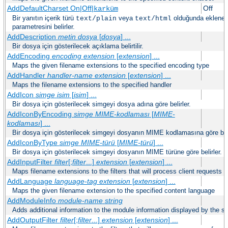
AddDefaultCharset On|Off|
Off
karküm
Bir yanıtın içerik türü
veya
olduğunda eklenec
text/plain
text/html
parametresini belirler.
AddDescription
metin dosya
[
dosya
] ...
Bir dosya için gösterilecek açıklama belirtilir.
AddEncoding
encoding
extension
[
extension
] ...
Maps the given filename extensions to the specified encoding type
AddHandler
handler-name
extension
[
extension
] ...
Maps the filename extensions to the specified handler
AddIcon
simge
isim
[
isim
] ...
Bir dosya için gösterilecek simgeyi dosya adına göre belirler.
AddIconByEncoding
simge
MIME-kodlaması
[
MIME-
kodlaması
] ...
Bir dosya için gösterilecek simgeyi dosyanın MIME kodlamasına göre beli
AddIconByType
simge
MIME-türü
[
MIME-türü
] ...
Bir dosya için gösterilecek simgeyi dosyanın MIME türüne göre belirler.
AddInputFilter
filter
[;
filter
...]
extension
[
extension
] ...
Maps filename extensions to the filters that will process client requests
AddLanguage
language-tag
extension
[
extension
] ...
Maps the given filename extension to the specified content language
AddModuleInfo
module-name
string
Adds additional information to the module information displayed by the se
AddOutputFilter
filter
[;
filter
...]
extension
[
extension
] ...