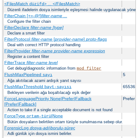
<FilesMatch
> ... </FilesMatch>
düzifd
Düzenli ifadelerin dosya isimleriyle eşleşmesi halinde uygulanacak yönerge
FilterChain [+=-@!]
filter-name
...
Configure the filter chain
FilterDeclare
filter-name
[type]
Declare a smart filter
FilterProtocol
filter-name
[
provider-name
]
proto-flags
Deal with correct HTTP protocol handling
FilterProvider
filter-name
provider-name
expression
Register a content filter
FilterTrace
filter-name
level
Get debug/diagnostic information from
mod_filter
FlushMaxPipelined
5
sayı
Ağa akıtılacak azami ardışık yanıt sayısı
FlushMaxThreshold
65536
bayt-sayısı
Bekleyen verilerin ağa boşaltılacağı eşik değer
ForceLanguagePriority None|Prefer|Fallback
Prefer
[Prefer|Fallback]
Action to take if a single acceptable document is not found
ForceType
|None
ortam-türü
Bütün dosyaların belirtilen ortam türüyle sunulmasına sebep olur.
ForensicLog
dosya-adı
|
borulu-süreç
Adli günlük için dosya ismini belirler.