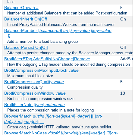
fails
BalancerGrowth
#
5
Number of additional Balancers that can be added Post-configuration
BalancerInherit On|Off
On
Inherit ProxyPassed Balancers/Workers from the main server
BalancerMember [
balancerurl
]
url
[
key=value [key=value
...]]
Add a member to a load balancing group
BalancerPersist On|Off
Off
Attempt to persist changes made by the Balancer Manager across restar
BrotliAlterETag AddSuffix|NoChange|Remove
AddSuff
How the outgoing ETag header should be modified during compression
BrotliCompressionMaxInputBlock
value
Maximum input block size
BrotliCompressionQuality
value
5
Compression quality
BrotliCompressionWindow
value
18
Brotli sliding compression window size
BrotliFilterNote [
type
]
notename
Places the compression ratio in a note for logging
BrowserMatch
düzifd [!]ort-değişkeni
[=
değer
] [[!]
ort-
değişkeni
[=
değer
]] ...
Ortam değişkenlerini HTTP kullanıcı arayüzüne göre belirler.
BrowserMatchNoCase
düzifd [!]ort-değişkeni
[=
değer
] [[!]
ort-