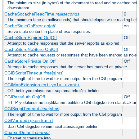
The minimum size (in bytes) of the document to read and be cached befo
downstream
CacheSocacheReadTime
milliseconds
0
The minimum time (in milliseconds) that should elapse while reading bef
CacheStaleOnError
on|off
on
Serve stale content in place of 5xx responses.
CacheStoreExpired On|Off
Off
Attempt to cache responses that the server reports as expired
CacheStoreNoStore On|Off
Off
Attempt to cache requests or responses that have been marked as no-st
CacheStorePrivate On|Off
Off
Attempt to cache responses that the server has marked as private
CGIDScriptTimeout
time
[s|ms]
The length of time to wait for more output from the CGI program
CGIMapExtension
cgi-yolu
.uzantı
CGI betik yorumlayıcısını saptama tekniğini belirler.
CGIPassAuth On|Off
Off
HTTP yetkilendirme başlıklarının betiklere CGI değişkenleri olarak aktarıl
CGIScriptTimeout
time
[s|ms]
The length of time to wait for more output from the CGI program
CGIVar
değişken
kural
Bazı CGI değişkenlerinin nasıl atanacağını belirler
CharsetDefault
charset
Charset to translate into