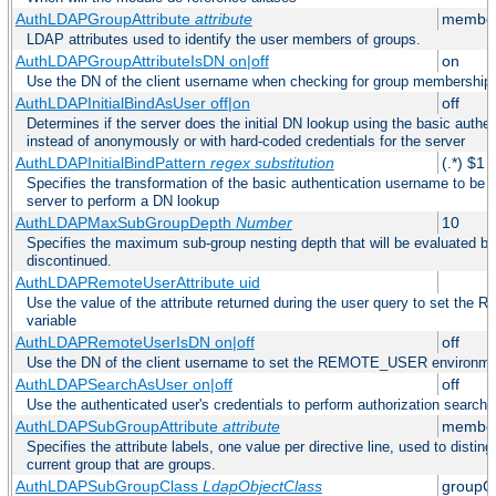
AuthLDAPGroupAttribute
attribute
member
LDAP attributes used to identify the user members of groups.
AuthLDAPGroupAttributeIsDN on|off
on
Use the DN of the client username when checking for group membership
AuthLDAPInitialBindAsUser off|on
off
Determines if the server does the initial DN lookup using the basic authe
instead of anonymously or with hard-coded credentials for the server
AuthLDAPInitialBindPattern
regex
substitution
(.*) $1
Specifies the transformation of the basic authentication username to be
server to perform a DN lookup
AuthLDAPMaxSubGroupDepth
Number
10
Specifies the maximum sub-group nesting depth that will be evaluated be
discontinued.
AuthLDAPRemoteUserAttribute uid
Use the value of the attribute returned during the user query to set 
variable
AuthLDAPRemoteUserIsDN on|off
off
Use the DN of the client username to set the REMOTE_USER environmen
AuthLDAPSearchAsUser on|off
off
Use the authenticated user's credentials to perform authorization search
AuthLDAPSubGroupAttribute
attribute
member
Specifies the attribute labels, one value per directive line, used to disti
current group that are groups.
AuthLDAPSubGroupClass
LdapObjectClass
groupO