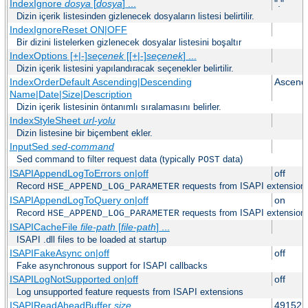
IndexIgnore
dosya
[
dosya
] ...
"."
Dizin içerik listesinden gizlenecek dosyaların listesi belirtilir.
IndexIgnoreReset ON|OFF
Bir dizini listelerken gizlenecek dosyalar listesini boşaltır
IndexOptions [+|-]
seçenek
[[+|-]
seçenek
] ...
Dizin içerik listesini yapılandıracak seçenekler belirtilir.
IndexOrderDefault Ascending|Descending
Ascend
Name|Date|Size|Description
Dizin içerik listesinin öntanımlı sıralamasını belirler.
IndexStyleSheet
url-yolu
Dizin listesine bir biçembent ekler.
InputSed
sed-command
Sed command to filter request data (typically
data)
POST
ISAPIAppendLogToErrors on|off
off
Record
requests from ISAPI extensions 
HSE_APPEND_LOG_PARAMETER
ISAPIAppendLogToQuery on|off
on
Record
requests from ISAPI extensions 
HSE_APPEND_LOG_PARAMETER
ISAPICacheFile
file-path
[
file-path
] ...
ISAPI .dll files to be loaded at startup
ISAPIFakeAsync on|off
off
Fake asynchronous support for ISAPI callbacks
ISAPILogNotSupported on|off
off
Log unsupported feature requests from ISAPI extensions
ISAPIReadAheadBuffer
size
49152