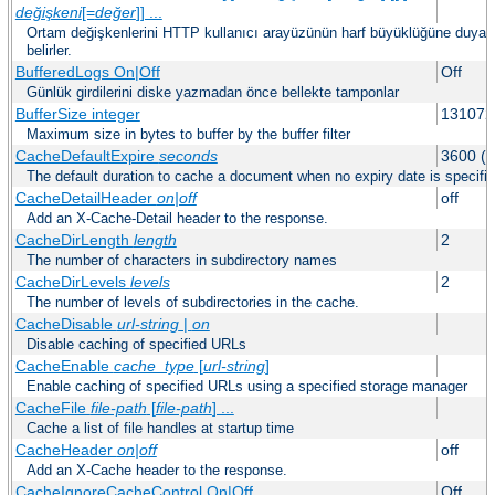
değişkeni
[=
değer
]] ...
Ortam değişkenlerini HTTP kullanıcı arayüzünün harf büyüklüğüne duyars
belirler.
BufferedLogs On|Off
Off
Günlük girdilerini diske yazmadan önce bellekte tamponlar
BufferSize integer
131072
Maximum size in bytes to buffer by the buffer filter
CacheDefaultExpire
seconds
3600 (o
The default duration to cache a document when no expiry date is specifie
CacheDetailHeader
on|off
off
Add an X-Cache-Detail header to the response.
CacheDirLength
length
2
The number of characters in subdirectory names
CacheDirLevels
levels
2
The number of levels of subdirectories in the cache.
CacheDisable
url-string
|
on
Disable caching of specified URLs
CacheEnable
cache_type
[
url-string
]
Enable caching of specified URLs using a specified storage manager
CacheFile
file-path
[
file-path
] ...
Cache a list of file handles at startup time
CacheHeader
on|off
off
Add an X-Cache header to the response.
CacheIgnoreCacheControl On|Off
Off