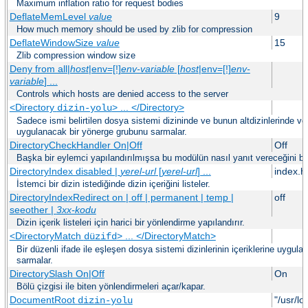
Maximum inflation ratio for request bodies
DeflateMemLevel
value
9
How much memory should be used by zlib for compression
DeflateWindowSize
value
15
Zlib compression window size
Deny from all|
host
|env=[!]
env-variable
[
host
|env=[!]
env-
variable
] ...
Controls which hosts are denied access to the server
<Directory
> ... </Directory>
dizin-yolu
Sadece ismi belirtilen dosya sistemi dizininde ve bunun altdizinlerinde ve 
uygulanacak bir yönerge grubunu sarmalar.
DirectoryCheckHandler On|Off
Off
Başka bir eylemci yapılandırılmışsa bu modülün nasıl yanıt vereceğini bel
DirectoryIndex disabled |
yerel-url
[
yerel-url
] ...
index.h
İstemci bir dizin istediğinde dizin içeriğini listeler.
DirectoryIndexRedirect on | off | permanent | temp |
off
seeother |
3xx-kodu
Dizin içerik listeleri için harici bir yönlendirme yapılandırır.
<DirectoryMatch
> ... </DirectoryMatch>
düzifd
Bir düzenli ifade ile eşleşen dosya sistemi dizinlerinin içeriklerine uygul
sarmalar.
DirectorySlash On|Off
On
Bölü çizgisi ile biten yönlendirmeleri açar/kapar.
DocumentRoot
"/usr/lo
dizin-yolu