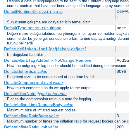
Defines a default language-tag to be sent in the Content-Language header f
current context that have not been assigned a language-tag by some oth
DefaultRuntimeDir
DEFAU
dizin-yolu
+
Sunucunun çalışma anı dosyaları için temel dizin
DefaultType
|none
none
ortam-türü
Değeri
olduğu takdirde, bu yönergenin bir uyarı vermekten başka bir
none
sürümlerde, bu yönerge, sunucunun ortam türünü saptayamadığı durumda
türünü belirlerdi.
Define
[
]
değişken-ismi
değişken-değeri
Bir değişken tanımlar
DeflateAlterETag AddSuffix|NoChange|Remove
AddSuff
How the outgoing ETag header should be modified during compression
DeflateBufferSize
value
8096
Fragment size to be compressed at one time by zlib
DeflateCompressionLevel
value
How much compression do we apply to the output
DeflateFilterNote [
type
]
notename
Places the compression ratio in a note for logging
DeflateInflateLimitRequestBody
value
Maximum size of inflated request bodies
DeflateInflateRatioBurst
value
3
Maximum number of times the inflation ratio for request bodies can be c
DeflateInflateRatioLimit
value
200