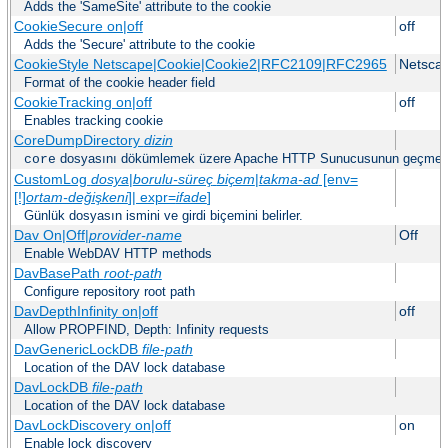
Adds the 'SameSite' attribute to the cookie
CookieSecure on|off
off
Adds the 'Secure' attribute to the cookie
CookieStyle Netscape|Cookie|Cookie2|RFC2109|RFC2965
Netsca
Format of the cookie header field
CookieTracking on|off
off
Enables tracking cookie
CoreDumpDirectory
dizin
dosyasını dökümlemek üzere Apache HTTP Sunucusunun geçmeye 
core
CustomLog
dosya
|
borulu-süreç
biçem
|
takma-ad
[env=
[!]
ortam-değişkeni
]| expr=
ifade
]
Günlük dosyasın ismini ve girdi biçemini belirler.
Dav On|Off|
provider-name
Off
Enable WebDAV HTTP methods
DavBasePath
root-path
Configure repository root path
DavDepthInfinity on|off
off
Allow PROPFIND, Depth: Infinity requests
DavGenericLockDB
file-path
Location of the DAV lock database
DavLockDB
file-path
Location of the DAV lock database
DavLockDiscovery on|off
on
Enable lock discovery