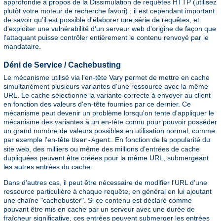
approfondie à propos de la Dissimulation de requêtes HTTP (utilisez
plutôt votre moteur de recherche favori) ; il est cependant important
de savoir qu'il est possible d'élaborer une série de requêtes, et
d'exploiter une vulnérabilité d'un serveur web d'origine de façon que
l'attaquant puisse contrôler entièrement le contenu renvoyé par le
mandataire.
Déni de Service / Cachebusting
Le mécanisme utilisé via l'en-tête Vary permet de mettre en cache
simultanément plusieurs variantes d'une ressource avec la même
URL. Le cache sélectionne la variante correcte à envoyer au client
en fonction des valeurs d'en-tête fournies par ce dernier. Ce
mécanisme peut devenir un problème lorsqu'on tente d'appliquer le
mécanisme des variantes à un en-tête connu pour pouvoir posséder
un grand nombre de valeurs possibles en utilisation normal, comme
par exemple l'en-tête
. En fonction de la popularité du
User-Agent
site web, des milliers ou même des millions d'entrées de cache
dupliquées peuvent être créées pour la même URL, submergeant
les autres entrées du cache.
Dans d'autres cas, il peut être nécessaire de modifier l'URL d'une
ressource particulière à chaque requête, en général en lui ajoutant
une chaîne "cachebuster". Si ce contenu est déclaré comme
pouvant être mis en cache par un serveur avec une durée de
fraîcheur significative, ces entrées peuvent submerger les entrées