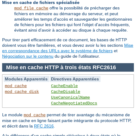
Mise en cache de fichiers spécialisée
offre la possibilité de précharger des
mod_file_cache
fichiers en mémoire au démarrage du serveur, et peut
améliorer les temps d'accès et sauvegarder les gestionnaires
de fichiers pour les fichiers qui font l'objet d'accès fréquents,
évitant ainsi d'avoir à accéder au disque à chaque requête.
Pour tirer parti efficacement de ce document, les bases de HTTP
doivent vous être familières, et vous devez avoir lu les sections
Mise
en correspondance des URLs avec le système de fichiers
et
Négociation sur le contenu
du guide de l'utilisateur.
Mise en cache HTTP à trois états RFC2616
Modules Apparentés
Directives Apparentées
mod_cache
CacheEnable
mod_cache_disk
CacheDisable
UseCanonicalName
CacheNegotiatedDocs
Le module
permet de tirer avantage du mécanisme de
mod_cache
mise en cache en ligne faisant partie intégrante du protocole HTTP,
et décrit dans la
RFC 2616
.
A la différence d'un cache simple clé/valeur à deux états où le