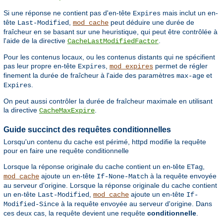
Si une réponse ne contient pas d'en-tête
mais inclut un en-
Expires
tête
,
peut déduire une durée de
Last-Modified
mod_cache
fraîcheur en se basant sur une heuristique, qui peut être contrôlée à
l'aide de la directive
.
CacheLastModifiedFactor
Pour les contenus locaux, ou les contenus distants qui ne spécifient
pas leur propre en-tête
,
permet de régler
Expires
mod_expires
finement la durée de fraîcheur à l'aide des paramètres
et
max-age
.
Expires
On peut aussi contrôler la durée de fraîcheur maximale en utilisant
la directive
.
CacheMaxExpire
Guide succinct des requêtes conditionnelles
Lorsqu'un contenu du cache est périmé, httpd modifie la requête
pour en faire une requête conditionnelle
Lorsque la réponse originale du cache contient un en-tête
,
ETag
ajoute un en-tête
à la requête envoyée
mod_cache
If-None-Match
au serveur d'origine. Lorsque la réponse originale du cache contient
un en-tête
,
ajoute un en-tête
Last-Modified
mod_cache
If-
à la requête envoyée au serveur d'origine. Dans
Modified-Since
ces deux cas, la requête devient une requête
conditionnelle
.