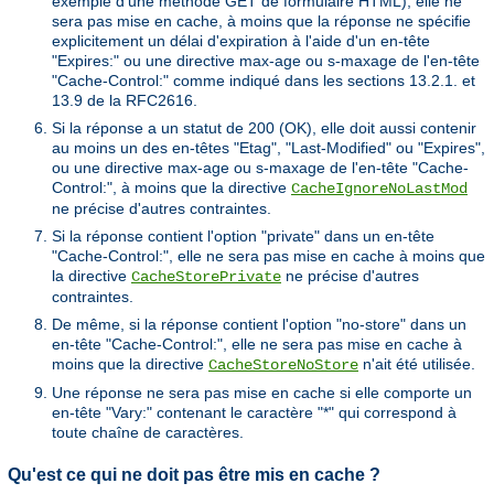
exemple d'une méthode GET de formulaire HTML), elle ne
sera pas mise en cache, à moins que la réponse ne spécifie
explicitement un délai d'expiration à l'aide d'un en-tête
"Expires:" ou une directive max-age ou s-maxage de l'en-tête
"Cache-Control:" comme indiqué dans les sections 13.2.1. et
13.9 de la RFC2616.
Si la réponse a un statut de 200 (OK), elle doit aussi contenir
au moins un des en-têtes "Etag", "Last-Modified" ou "Expires",
ou une directive max-age ou s-maxage de l'en-tête "Cache-
Control:", à moins que la directive
CacheIgnoreNoLastMod
ne précise d'autres contraintes.
Si la réponse contient l'option "private" dans un en-tête
"Cache-Control:", elle ne sera pas mise en cache à moins que
la directive
ne précise d'autres
CacheStorePrivate
contraintes.
De même, si la réponse contient l'option "no-store" dans un
en-tête "Cache-Control:", elle ne sera pas mise en cache à
moins que la directive
n'ait été utilisée.
CacheStoreNoStore
Une réponse ne sera pas mise en cache si elle comporte un
en-tête "Vary:" contenant le caractère "*" qui correspond à
toute chaîne de caractères.
Qu'est ce qui ne doit pas être mis en cache ?