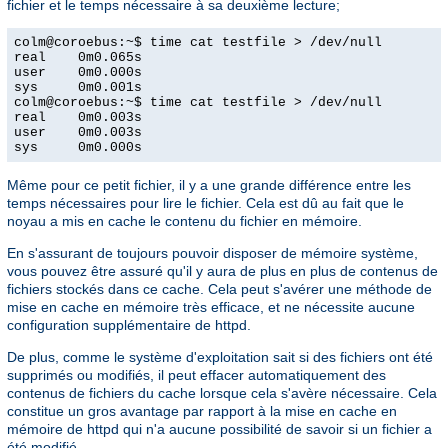
fichier et le temps nécessaire à sa deuxième lecture;
colm@coroebus:~$ time cat testfile > /dev/null

real    0m0.065s

user    0m0.000s

sys     0m0.001s

colm@coroebus:~$ time cat testfile > /dev/null

real    0m0.003s

user    0m0.003s

sys     0m0.000s
Même pour ce petit fichier, il y a une grande différence entre les
temps nécessaires pour lire le fichier. Cela est dû au fait que le
noyau a mis en cache le contenu du fichier en mémoire.
En s'assurant de toujours pouvoir disposer de mémoire système,
vous pouvez être assuré qu'il y aura de plus en plus de contenus de
fichiers stockés dans ce cache. Cela peut s'avérer une méthode de
mise en cache en mémoire très efficace, et ne nécessite aucune
configuration supplémentaire de httpd.
De plus, comme le système d'exploitation sait si des fichiers ont été
supprimés ou modifiés, il peut effacer automatiquement des
contenus de fichiers du cache lorsque cela s'avère nécessaire. Cela
constitue un gros avantage par rapport à la mise en cache en
mémoire de httpd qui n'a aucune possibilité de savoir si un fichier a
été modifié.