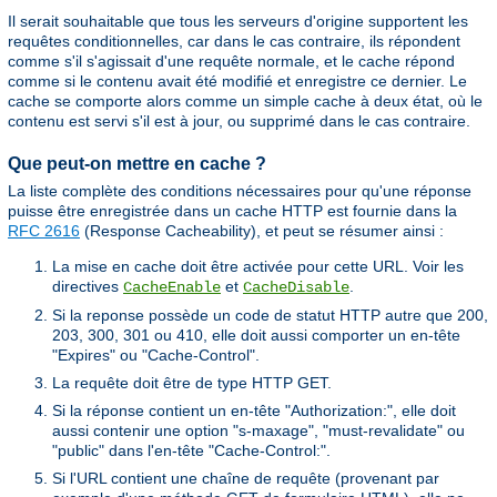
Il serait souhaitable que tous les serveurs d'origine supportent les
requêtes conditionnelles, car dans le cas contraire, ils répondent
comme s'il s'agissait d'une requête normale, et le cache répond
comme si le contenu avait été modifié et enregistre ce dernier. Le
cache se comporte alors comme un simple cache à deux état, où le
contenu est servi s'il est à jour, ou supprimé dans le cas contraire.
Que peut-on mettre en cache ?
La liste complète des conditions nécessaires pour qu'une réponse
puisse être enregistrée dans un cache HTTP est fournie dans la
RFC 2616
(Response Cacheability), et peut se résumer ainsi :
La mise en cache doit être activée pour cette URL. Voir les
directives
et
.
CacheEnable
CacheDisable
Si la reponse possède un code de statut HTTP autre que 200,
203, 300, 301 ou 410, elle doit aussi comporter un en-tête
"Expires" ou "Cache-Control".
La requête doit être de type HTTP GET.
Si la réponse contient un en-tête "Authorization:", elle doit
aussi contenir une option "s-maxage", "must-revalidate" ou
"public" dans l'en-tête "Cache-Control:".
Si l'URL contient une chaîne de requête (provenant par