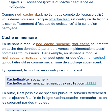
Figure 1
: Croissance typique du cache / séquence de
nettoyage.
Comme
ne tient pas compte de l'espace utilisé,
mod_cache_disk
vous devez vous assurer que
htcacheclean
est configuré de façon à
laisser suffisamment d'"espace de croissance" à la suite d'un
nettoyage.
Cache en mémoire
En utilisant le module
,
peut mettre
mod_cache_socache
mod_cache
en cache des données à partir de diverses implémentations aussi
nommées "fournisseurs". Par exemple, en utilisant le module
, on peut spécifier que c'est
memcached
mod_socache_memcache
qui doit être utilisé comme mécanisme de stockage sous-jacent.
Typiquement, le module sera configuré comme suit :
CacheEnable
 socache 
/
CacheSocache
 memcache
:
memcd
.
example
.
com
:
11211
En outre, il est possible de spécifier plusieurs serveurs
memcached
en les ajoutant à la fin de la ligne
et en
CacheSocache memcache:
les séparant par des virgules :