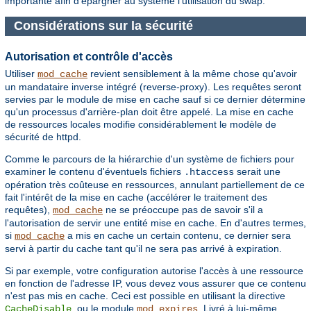
importante afin d'épargner au système l'utilisation du swap.
Considérations sur la sécurité
Autorisation et contrôle d'accès
Utiliser
revient sensiblement à la même chose qu'avoir
mod_cache
un mandataire inverse intégré (reverse-proxy). Les requêtes seront
servies par le module de mise en cache sauf si ce dernier détermine
qu'un processus d'arrière-plan doit être appelé. La mise en cache
de ressources locales modifie considérablement le modèle de
sécurité de httpd.
Comme le parcours de la hiérarchie d'un système de fichiers pour
examiner le contenu d'éventuels fichiers
serait une
.htaccess
opération très coûteuse en ressources, annulant partiellement de ce
fait l'intérêt de la mise en cache (accélérer le traitement des
requêtes),
ne se préoccupe pas de savoir s'il a
mod_cache
l'autorisation de servir une entité mise en cache. En d'autres termes,
si
a mis en cache un certain contenu, ce dernier sera
mod_cache
servi à partir du cache tant qu'il ne sera pas arrivé à expiration.
Si par exemple, votre configuration autorise l'accès à une ressource
en fonction de l'adresse IP, vous devez vous assurer que ce contenu
n'est pas mis en cache. Ceci est possible en utilisant la directive
, ou le module
. Livré à lui-même,
CacheDisable
mod_expires