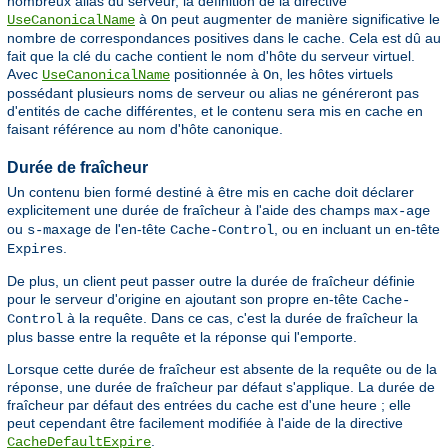
nombreux alias du serveur, la définition de la directive
à
peut augmenter de manière significative le
UseCanonicalName
On
nombre de correspondances positives dans le cache. Cela est dû au
fait que la clé du cache contient le nom d'hôte du serveur virtuel.
Avec
positionnée à
, les hôtes virtuels
UseCanonicalName
On
possédant plusieurs noms de serveur ou alias ne généreront pas
d'entités de cache différentes, et le contenu sera mis en cache en
faisant référence au nom d'hôte canonique.
Durée de fraîcheur
Un contenu bien formé destiné à être mis en cache doit déclarer
explicitement une durée de fraîcheur à l'aide des champs
max-age
ou
de l'en-tête
, ou en incluant un en-tête
s-maxage
Cache-Control
.
Expires
De plus, un client peut passer outre la durée de fraîcheur définie
pour le serveur d'origine en ajoutant son propre en-tête
Cache-
à la requête. Dans ce cas, c'est la durée de fraîcheur la
Control
plus basse entre la requête et la réponse qui l'emporte.
Lorsque cette durée de fraîcheur est absente de la requête ou de la
réponse, une durée de fraîcheur par défaut s'applique. La durée de
fraîcheur par défaut des entrées du cache est d'une heure ; elle
peut cependant être facilement modifiée à l'aide de la directive
.
CacheDefaultExpire