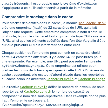
d'accès fréquents, il est probable que le système d'exploitation
s'appliquera à ce qu'ils soient servis à partir de la mémoire.
Comprendre le stockage dans le cache
Pour stocker des entités dans le cache, le module
mod_cache_disk
crée une empreinte (hash) de 22 caractères de l'URL qui a fait
l'objet d'une requête. Cette empreinte comprend le nom d'hôte, le
protocole, le port, le chemin et tout argument de type CGI associé à
l'URL, ainsi que les éléments spécifiés dans l'en-tête Vary afin d'être
sûr que plusieurs URLs n'interfèrent pas entre elles.
Chaque position de l'empreinte peut contenir un caractère choisi
parmi 64 caractères différents, il y a donc 64^22 possibilités pour
une empreinte. Par exemple, une URL peut posséder l'empreinte
. Cette empreinte est utilisée pour
xyTGxSMO2b68mBCykqkp1w
préfixer les noms de fichiers spécifiques à cette URL à l'intérieur du
cache ; cependant, elle est tout d'abord placée dans les répertoires
du cache selon les directives
et
.
CacheDirLevels
CacheDirLength
La directive
définit le nombre de niveaux de sous-
CacheDirLevels
répertoires, et
le nombre de caractères
CacheDirLength
composant le nom des sous-répertoires. Dans l'exemple donné plus
haut, l'empreinte se trouvera à :
.
/var/cache/apache/x/y/TGxSMO2b68mBCykqkp1w