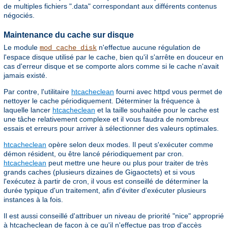
de multiples fichiers ".data" correspondant aux différents contenus
négociés.
Maintenance du cache sur disque
Le module
n'effectue aucune régulation de
mod_cache_disk
l'espace disque utilisé par le cache, bien qu'il s'arrête en douceur en
cas d'erreur disque et se comporte alors comme si le cache n'avait
jamais existé.
Par contre, l'utilitaire
htcacheclean
fourni avec httpd vous permet de
nettoyer le cache périodiquement. Déterminer la fréquence à
laquelle lancer
htcacheclean
et la taille souhaitée pour le cache est
une tâche relativement complexe et il vous faudra de nombreux
essais et erreurs pour arriver à sélectionner des valeurs optimales.
htcacheclean
opère selon deux modes. Il peut s'exécuter comme
démon résident, ou être lancé périodiquement par cron.
htcacheclean
peut mettre une heure ou plus pour traiter de très
grands caches (plusieurs dizaines de Gigaoctets) et si vous
l'exécutez à partir de cron, il vous est conseillé de déterminer la
durée typique d'un traitement, afin d'éviter d'exécuter plusieurs
instances à la fois.
Il est aussi conseillé d'attribuer un niveau de priorité "nice" approprié
à htcacheclean de façon à ce qu'il n'effectue pas trop d'accès