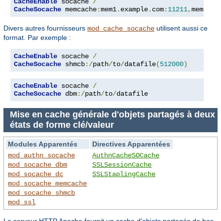
CacheEnable
 socache 
/
CacheSocache
 memcache
:
mem1
.
example
.
com
:
11211
,
mem2
.
ex
Divers autres fournisseurs
utilisent aussi ce
mod_cache_socache
format. Par exemple :
CacheEnable
 socache 
/
CacheSocache
 shmcb
:/
path
/
to
/
datafile
(
512000
)
CacheEnable
 socache 
/
CacheSocache
 dbm
:/
path
/
to
/
datafile
Mise en cache générale d'objets partagés à deux
états de forme clé/valeur
Modules Apparentés
Directives Apparentées
mod_authn_socache
AuthnCacheSOCache
mod_socache_dbm
SSLSessionCache
mod_socache_dc
SSLStaplingCache
mod_socache_memcache
mod_socache_shmcb
mod_ssl
Le serveur HTTP Apache fournit un cache d'objets partagés de bas