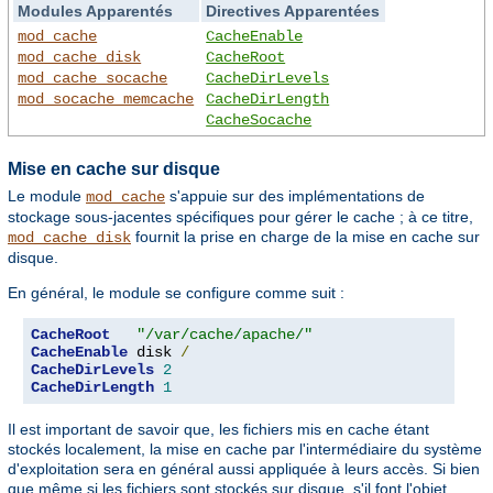
Modules Apparentés
Directives Apparentées
mod_cache
CacheEnable
mod_cache_disk
CacheRoot
mod_cache_socache
CacheDirLevels
mod_socache_memcache
CacheDirLength
CacheSocache
Mise en cache sur disque
Le module
s'appuie sur des implémentations de
mod_cache
stockage sous-jacentes spécifiques pour gérer le cache ; à ce titre,
fournit la prise en charge de la mise en cache sur
mod_cache_disk
disque.
En général, le module se configure comme suit :
CacheRoot
"/var/cache/apache/"
CacheEnable
 disk 
/
CacheDirLevels
2
CacheDirLength
1
Il est important de savoir que, les fichiers mis en cache étant
stockés localement, la mise en cache par l'intermédiaire du système
d'exploitation sera en général aussi appliquée à leurs accès. Si bien
que même si les fichiers sont stockés sur disque, s'il font l'objet