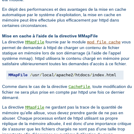
En dépit des performances et des avantages de la mise en cache
automatique par le système d'exploitation, la mise en cache en
mémoire peut être effectuée plus efficacement par httpd dans
certaines circonstances.
Mise en cache à l'aide de la directive MMapFile
La directive
fournie par le module
vous
MMapFile
mod_file_cache
permet de demander à httpd de charger un contenu de fichier
statique en mémoire lors de son démarrage (à l'aide de l'appel
système mmap). httpd utilisera le contenu chargé en mémoire pour
satisfaire ultérieurement toutes les demandes d'accès à ce fichier.
MMapFile
/
usr
/
local
/
apache2
/
htdocs
/
index
.
html
Comme dans le cas de la directive
, toute modification du
CacheFile
fichier ne sera plus prise en compte par httpd une fois ce dernier
démarré.
La directive
ne gardant pas la trace de la quantité de
MMapFile
mémoire qu'elle alloue, vous devez prendre garde de ne pas en
abuser. Chaque processus enfant de httpd utilisant sa propre
réplique de la mémoire allouée, il est donc d'une importance critique
de s'assurer que les fichiers chargés ne sont pas d'une taille trop