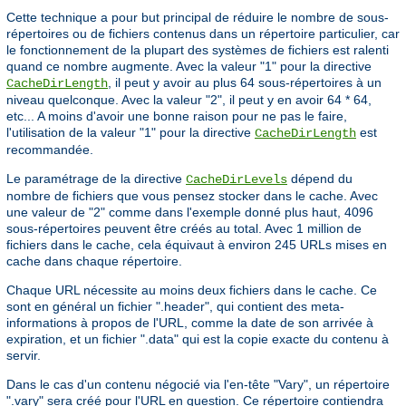
Cette technique a pour but principal de réduire le nombre de sous-
répertoires ou de fichiers contenus dans un répertoire particulier, car
le fonctionnement de la plupart des systèmes de fichiers est ralenti
quand ce nombre augmente. Avec la valeur "1" pour la directive
, il peut y avoir au plus 64 sous-répertoires à un
CacheDirLength
niveau quelconque. Avec la valeur "2", il peut y en avoir 64 * 64,
etc... A moins d'avoir une bonne raison pour ne pas le faire,
l'utilisation de la valeur "1" pour la directive
est
CacheDirLength
recommandée.
Le paramétrage de la directive
dépend du
CacheDirLevels
nombre de fichiers que vous pensez stocker dans le cache. Avec
une valeur de "2" comme dans l'exemple donné plus haut, 4096
sous-répertoires peuvent être créés au total. Avec 1 million de
fichiers dans le cache, cela équivaut à environ 245 URLs mises en
cache dans chaque répertoire.
Chaque URL nécessite au moins deux fichiers dans le cache. Ce
sont en général un fichier ".header", qui contient des meta-
informations à propos de l'URL, comme la date de son arrivée à
expiration, et un fichier ".data" qui est la copie exacte du contenu à
servir.
Dans le cas d'un contenu négocié via l'en-tête "Vary", un répertoire
".vary" sera créé pour l'URL en question. Ce répertoire contiendra