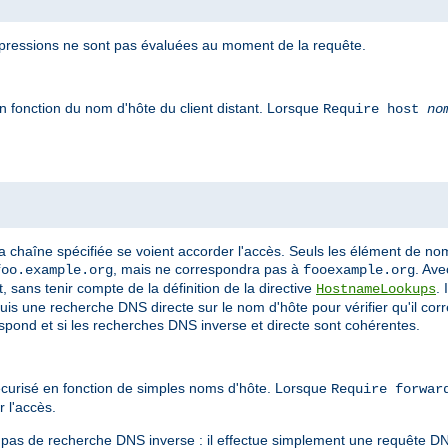
pressions ne sont pas évaluées au moment de la requête.
n fonction du nom d'hôte du client distant. Lorsque
Require host
no
a chaîne spécifiée se voient accorder l'accès. Seuls les élément de n
, mais ne correspondra pas à
. Ave
foo.example.org
fooexample.org
 sans tenir compte de la définition de la directive
.
HostnameLookups
puis une recherche DNS directe sur le nom d'hôte pour vérifier qu'il cor
espond et si les recherches DNS inverse et directe sont cohérentes.
curisé en fonction de simples noms d'hôte. Lorsque
Require forwa
r l'accès.
e pas de recherche DNS inverse : il effectue simplement une requête D