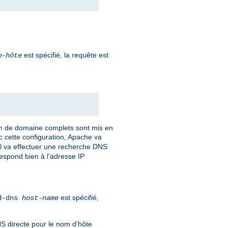
est spécifié, la requête est
m-hôte
om de domaine complets sont mis en
c cette configuration, Apache va
 Il va effectuer une recherche DNS
respond bien à l'adresse IP
est spécifié,
rd-dns
host-name
NS directe pour le nom d'hôte