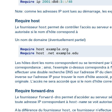
Require
 ip 
2001
:
db8
:
3
::/
48
Note: comme les adresses IP sont lues au démarrage, les ex
Require host
Le fournisseur
permet de contrôler l'accès au serveur e
host
autorisée si le nom d'hôte correspond à
Un nom de domaine (éventuellement partiel)
Require
 host example
.
Require
 host 
.
net example
.
edu
Les hôtes dont les noms correspondent ou se terminent par l
correspondance ; ainsi, l'exemple ci-dessus correspondra à
effectuer une double recherche DNS sur l'adresse IP du client,
inverse sur l'adresse IP pour trouver le nom d'hôte associé, 
originale. L'accès ne sera accordé que si le nom d'hôte corr
Require forward-dns
Le fournisseur
permet d'accéder au serveur sé
forward-dns
toute adresse IP correspondant à
se voit autorise
host-name
A la différence du fournisseur
, ce fournisseur n'effectu
host