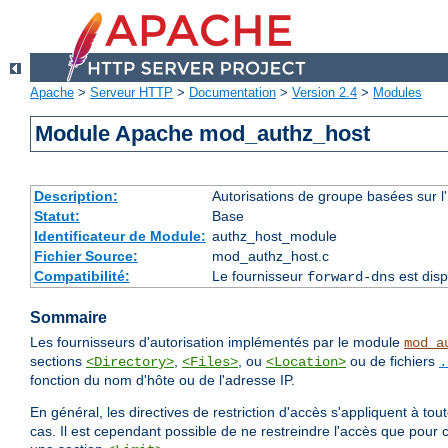
Apache
>
Serveur HTTP
>
Documentation
>
Version 2.4
>
Modules
Module Apache mod_authz_host
Description:
Autorisations de groupe basées sur l
Statut:
Base
Identificateur de Module:
authz_host_module
Fichier Source:
mod_authz_host.c
Compatibilité:
Le fournisseur
est disp
forward-dns
Sommaire
Les fournisseurs d'autorisation implémentés par le module
mod_a
sections
,
, ou
ou de fichiers
<Directory>
<Files>
<Location>
.
fonction du nom d'hôte ou de l'adresse IP.
En général, les directives de restriction d'accès s'appliquent à to
cas. Il est cependant possible de ne restreindre l'accès que pour 