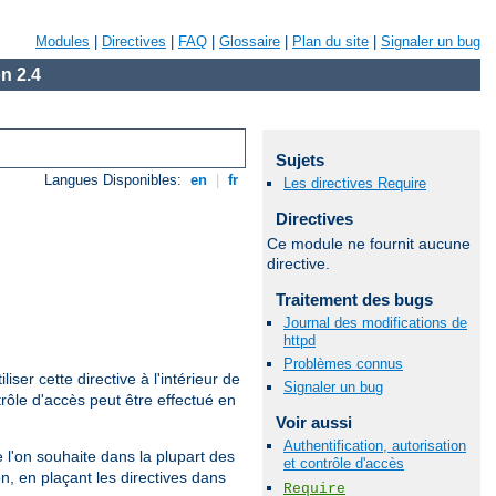
Modules
|
Directives
|
FAQ
|
Glossaire
|
Plan du site
|
Signaler un bug
n 2.4
Sujets
Langues Disponibles:
en
|
fr
Les directives Require
Directives
Ce module ne fournit aucune
directive.
Traitement des bugs
Journal des modifications de
httpd
Problèmes connus
iliser cette directive à l'intérieur de
Signaler un bug
rôle d'accès peut être effectué en
Voir aussi
Authentification, autorisation
que l'on souhaite dans la plupart des
et contrôle d'accès
n, en plaçant les directives dans
Require