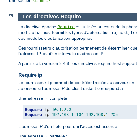
une section
.
<Limit>
Les directives Require
La directive Apache
est utilisée au cours de la phase
Require
mod_authz_host fournit les types d'autorisation
,
,
ip
host
fo
des modules d'autorisation appropriés.
Ces fournisseurs d'autorisation permettent de déterminer que
l'adresse IP, ou d'un intervalle d'adresses IP.
A partir de la version 2.4.8, les directives require host suppor
Require ip
Le fournisseur
permet de contrôler l'accès au serveur en f
ip
autorisée si l'adresse IP du client distant correspond à
Une adresse IP complète :
Require
 ip 
10.1
.
2.3
Require
 ip 
192.168
.
1.104
192.168
.
1.205
L'adresse IP d'un hôte pour qui l'accès est accordé
Une adresse IP partielle :