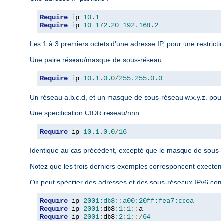
Require
 ip 
10.1
Require
 ip 
10
172.20
192.168
.
2
Les 1 à 3 premiers octets d'une adresse IP, pour une restrict
Une paire réseau/masque de sous-réseau :
Require
 ip 
10.1
.
0.0
/
255.255
.
0.0
Un réseau a.b.c.d, et un masque de sous-réseau w.x.y.z. pour
Une spécification CIDR réseau/nnn :
Require
 ip 
10.1
.
0.0
/
16
Identique au cas précédent, excepté que le masque de sous-r
Notez que les trois derniers exemples correspondent exect
On peut spécifier des adresses et des sous-réseaux IPv6 com
Require
 ip 
2001:db8::a00:20ff:fea7:ccea
Require
 ip 
2001
:
db8
:
1
:
1
::
Require
 ip 
2001
:
db8
:
2
:
1
::/
64