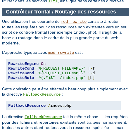
utiliser dans les sections
, ainsi que dans certaines directives.
<If>
Contrôleur frontal / Routage des ressources
Une utilisation très courante de
consiste à router
mod_rewrite
toutes les requêtes pour des ressources non existantes vers un seul
script de contrôle frontal (par exemple
). Il s’agit de la
index.php
base du routage dans le cadre de la plus grande partie du web
moderne.
L’approche typique avec
est :
mod_rewrite
RewriteEngine
On
RewriteCond
"%{REQUEST_FILENAME}"
!-
RewriteCond
"%{REQUEST_FILENAME}"
!-
RewriteRule
"^(.*)$"
"/index.php"
[
L
]
Cette opération peut être effectuée beaucoup plus simplement avec
la directive
:
FallbackResource
FallbackResource
/
index
.
php
La directive
fait la même chose — les requêtes
FallbackResource
pour des fichiers et répertoires existants sont traitées normalement,
toutes les autres étant routées vers la ressource spécifiée — mais