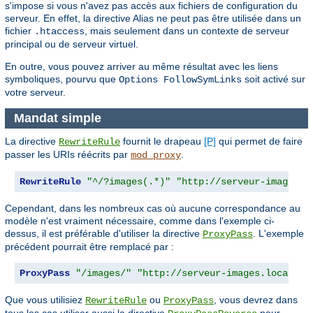
s'impose si vous n'avez pas accès aux fichiers de configuration du
serveur. En effet, la directive Alias ne peut pas être utilisée dans un
fichier
, mais seulement dans un contexte de serveur
.htaccess
principal ou de serveur virtuel.
En outre, vous pouvez arriver au même résultat avec les liens
symboliques, pourvu que
soit activé sur
Options FollowSymLinks
votre serveur.
Mandat simple
La directive
fournit le drapeau
[P]
qui permet de faire
RewriteRule
passer les URIs réécrits par
.
mod_proxy
RewriteRule
"^/?images(.*)"
"http://serveur-images.l
Cependant, dans les nombreux cas où aucune correspondance au
modèle n'est vraiment nécessaire, comme dans l'exemple ci-
dessus, il est préférable d'utiliser la directive
. L'exemple
ProxyPass
précédent pourrait être remplacé par :
ProxyPass
"/images/"
"http://serveur-images.local/im
Que vous utilisiez
ou
, vous devrez dans
RewriteRule
ProxyPass
tous les cas utiliser aussi la directive
pour