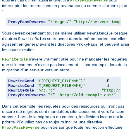
ProxyPassReverse
intercepter les redirections en provenance du serveur d'arrière-plan
:
ProxyPassReverse
"/images/"
"http://serveur-images.l
Vous devrez cependant tout de même utiliser
lorsque
RewriteRule
d'autres
s se trouvent dans la même portée, car elles
RewriteRule
agissent en général avant les directives
, et peuvent ainsi
ProxyPass
les court-circuiter.
s’avère vraiment utile pour ne mandater les requêtes
RewriteRule
que si le contenu n’existe pas localement — par exemple, lors de la
migration d’un serveur vers un autre :
RewriteCond
"%{REQUEST_FILENAME}"
!-
RewriteCond
"%{REQUEST_FILENAME}"
!-
RewriteRule
"^/(.*)"
"http://old.
ProxyPassReverse
"/"
"http://old.example.com/"
Dans cet exemple, les requêtes pour des ressources qui n’ont pas
encore été migrées sont mandatées silencieusement vers l’ancien
serveur. Lors de la migration du contenu, les fichiers locaux ont la
priorité. N’oubliez pas de toujours inclure une directive
pour être sûr que toute redirection effectuée
ProxyPassReverse