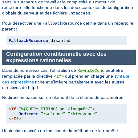
sans la surcharge de travail et la complexité du moteur de
réécriture. Elle fonctionne dans les deux contextes de configuration
globale du serveur et des fichiers
.
.htaccess
Pour désactiver une
définie dans un répertoire
FallbackResource
parent :
FallbackResource
 disabled
Configuration conditionnelle avec des
expressions rationnelles
Dans de nombreux cas, l’utilisation de
peut être
RewriteCond
remplacée par la directive
qui prend en charge une
syntaxe
<If>
des expressions
riche et s’intègre parfaitement avec les autres
directives de httpd.
Redirection basée sur un élément de la chaîne de paramètres :
<
If
"%{QUERY_STRING} =~ /lang=fr/"
>
Redirect
"/welcome"
"/bienvenue"
</
If
>
Restriction d’accès en fonction de la méthode de la requête :