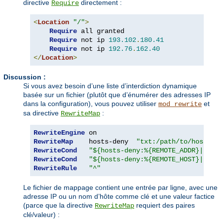
directive
directement :
Require
<
Location
"/"
>
Require
 all granted

Require
 not ip 
193.102
.
180.41
Require
 not ip 
192.76
.
162.40
</
Location
>
Discussion :
Si vous avez besoin d’une liste d’interdiction dynamique
basée sur un fichier (plutôt que d’énumérer des adresses IP
dans la configuration), vous pouvez utiliser
et
mod_rewrite
sa directive
:
RewriteMap
RewriteEngine
RewriteMap
    hosts-deny  
"txt:/path/to/hosts.d
RewriteCond
"${hosts-deny:%{REMOTE_ADDR}|NOT-
RewriteCond
"${hosts-deny:%{REMOTE_HOST}|NOT-
RewriteRule
"^"
Le fichier de mappage contient une entrée par ligne, avec une
adresse IP ou un nom d’hôte comme clé et une valeur factice
(parce que la directive
requiert des paires
RewriteMap
clé/valeur) :