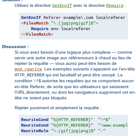
Utilisez la directive
avec la directive
:
SetEnvIf
Require
SetEnvIf
Referer
<
FilesMatch
"\.(jpg|png|gif)$"
>
Require
</
FilesMatch
>
Discussion :
Si vous avez besoin d’une logique plus complexe — comme
servir une autre image aux référenceurs à chaud au lieu de
rejeter la requête — vous aurez peut-être besoin de
. Les exemples suivants s’appuient sur l’en-tête
mod_rewrite
qui est facultatif et peut être usurpé. La
HTTP_REFERER
condition
autorise les requêtes qui ne comportent aucun
!^$
en-tête Referer, de sorte que les utilisateurs qui saisissent
l’URL directement, ou dont les navigateurs suppriment cet en-
tête ne soient pas bloqués.
Rejeter purement et simplement la requête :
RewriteCond
"%{HTTP_REFERER}"
"!^$"
RewriteCond
"%{HTTP_REFERER}"
"!www.example.co
RewriteRule
"\.(gif|jpg|png)$"
"-"