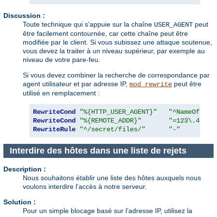
Discussion :
Toute technique qui s’appuie sur la chaîne
peut
USER_AGENT
être facilement contournée, car cette chaîne peut être
modifiée par le client. Si vous subissez une attaque soutenue,
vous devez la traiter à un niveau supérieur, par exemple au
niveau de votre pare-feu.
Si vous devez combiner la recherche de correspondance par
agent utilisateur et par adresse IP,
peut être
mod_rewrite
utilisé en remplacement :
RewriteCond
"%{HTTP_USER_AGENT}"
"^NameOfBadR
RewriteCond
"%{REMOTE_ADDR}"
"=123\.45\.6
RewriteRule
"^/secret/files/"
"-"
Interdire des hôtes dans une liste de rejets
Description :
Nous souhaitons établir une liste des hôtes auxquels nous
voulons interdire l’accès à notre serveur.
Solution :
Pour un simple blocage basé sur l’adresse IP, utilisez la