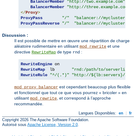
BalancerMember
"http://two.example.com"
BalancerMember
"http://three.example.com"
</
Proxy
>
ProxyPass
"/"
"balancer://mycluster/"
ProxyPassReverse
"/"
"balancer://mycluster/"
Discussion :
Il est possible de mettre en œuvre une répartition de charge
aléatoire rudimentaire en utilisant
et une
mod_rewrite
directive
de type
:
RewriteMap
rnd
RewriteEngine
RewriteMap
  lb       
"rnd:/path/to/serverlist.t
RewriteRule
"^/(.*)"
"http://${lb:servers}/$1"
est cependant beaucoup plus flexible
mod_proxy_balancer
et fonctionnel que tout ce que vous pourrez « bricoler » en
utilisant
, et correspond à l’approche
mod_rewrite
recommandée.
Langues Disponibles:
en
|
fr
Copyright 2026 The Apache Software Foundation.
Autorisé sous
Apache License, Version 2.0
.