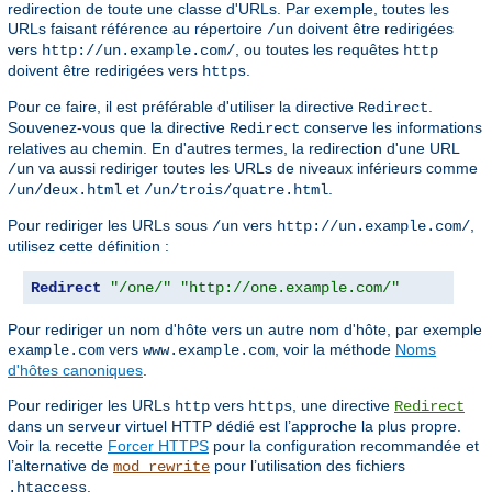
redirection de toute une classe d'URLs. Par exemple, toutes les
URLs faisant référence au répertoire
doivent être redirigées
/un
vers
, ou toutes les requêtes
http://un.example.com/
http
doivent être redirigées vers
.
https
Pour ce faire, il est préférable d'utiliser la directive
.
Redirect
Souvenez-vous que la directive
conserve les informations
Redirect
relatives au chemin. En d'autres termes, la redirection d'une URL
va aussi rediriger toutes les URLs de niveaux inférieurs comme
/un
et
.
/un/deux.html
/un/trois/quatre.html
Pour rediriger les URLs sous
vers
,
/un
http://un.example.com/
utilisez cette définition :
Redirect
"/one/"
"http://one.example.com/"
Pour rediriger un nom d'hôte vers un autre nom d'hôte, par exemple
vers
, voir la méthode
Noms
example.com
www.example.com
d'hôtes canoniques
.
Pour rediriger les URLs
vers
, une directive
http
https
Redirect
dans un serveur virtuel HTTP dédié est l’approche la plus propre.
Voir la recette
Forcer HTTPS
pour la configuration recommandée et
l’alternative de
pour l’utilisation des fichiers
mod_rewrite
.
.htaccess