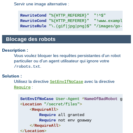
Servir une image alternative :
RewriteCond
"%{HTTP_REFERER}"
"!^$"
RewriteCond
"%{HTTP_REFERER}"
"!www.example.co
RewriteRule
"\.(gif|jpg|png)$"
"/images/go-away
Blocage des robots
Description :
Vous voulez bloquer les requêtes persistantes d’un robot
particulier ou d’un agent utilisateur qui ignore votre
.
/robots.txt
Solution :
Utilisez la directive
avec la directive
SetEnvIfNoCase
:
Require
SetEnvIfNoCase
User-Agent
^
NameOfBadRobot
<
Location
"/secret/files"
>
<
RequireAll
>
Require
 all granted

Require
 not env goaway

</
RequireAll
>
</
Location
>