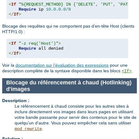
<
If
"%{REQUEST_METHOD} IN {'DELETE', 'PUT', 'PATCH'}
Require
 ip 
10.0
.
0.0
/
8
</
If
>
Blocage des requêtes qui ne comportent pas d’en-tête Host (clients
HTTP/1.0) :
<
If
"-z req('Host')"
>
Require
</
If
>
Voir la
documentation sur l’évaluation des expressions
pour une
description complète de la syntaxe disponible dans les blocs
.
<If>
Blocage du référencement à chaud (Hotlinking)
d'images
Description :
Le référencement à chaud consiste pour les autres sites à
inclure directement vos images dans leurs pages en utilisant
votre bande passante pour servir des contenus pour le site de
quelqu'un d'autre. Vous pouvez empêcher cela sans utiliser
.
mod_rewrite
Solution :