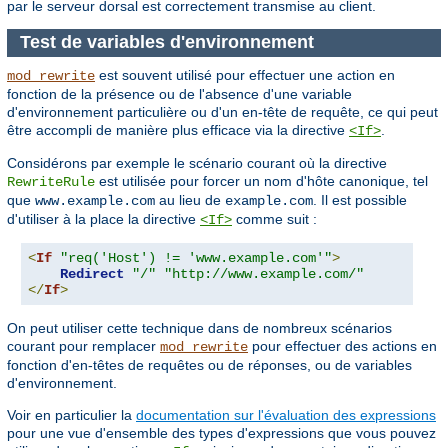
par le serveur dorsal est correctement transmise au client.
Test de variables d'environnement
est souvent utilisé pour effectuer une action en
mod_rewrite
fonction de la présence ou de l'absence d'une variable
d'environnement particulière ou d'un en-tête de requête, ce qui peut
être accompli de manière plus efficace via la directive
.
<If>
Considérons par exemple le scénario courant où la directive
est utilisée pour forcer un nom d'hôte canonique, tel
RewriteRule
que
au lieu de
. Il est possible
www.example.com
example.com
d'utiliser à la place la directive
comme suit :
<If>
<
If
"req('Host') != 'www.example.com'"
>
Redirect
"/"
"http://www.example.com/"
</
If
>
On peut utiliser cette technique dans de nombreux scénarios
courant pour remplacer
pour effectuer des actions en
mod_rewrite
fonction d'en-têtes de requêtes ou de réponses, ou de variables
d'environnement.
Voir en particulier la
documentation sur l'évaluation des expressions
pour une vue d'ensemble des types d'expressions que vous pouvez