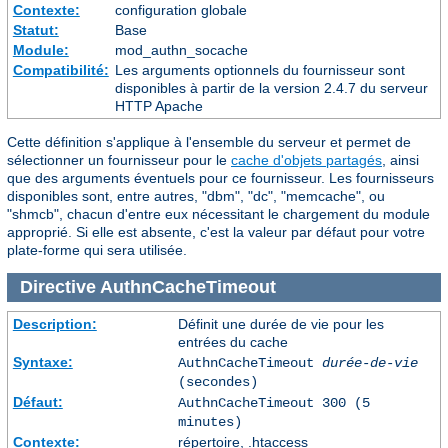
Contexte:
configuration globale
Statut:
Base
Module:
mod_authn_socache
Compatibilité:
Les arguments optionnels du fournisseur sont
disponibles à partir de la version 2.4.7 du serveur
HTTP Apache
Cette définition s'applique à l'ensemble du serveur et permet de
sélectionner un fournisseur pour le
cache d'objets partagés
, ainsi
que des arguments éventuels pour ce fournisseur. Les fournisseurs
disponibles sont, entre autres, "dbm", "dc", "memcache", ou
"shmcb", chacun d'entre eux nécessitant le chargement du module
approprié. Si elle est absente, c'est la valeur par défaut pour votre
plate-forme qui sera utilisée.
Directive
AuthnCacheTimeout
Description:
Définit une durée de vie pour les
entrées du cache
Syntaxe:
AuthnCacheTimeout
durée-de-vie
(secondes)
Défaut:
AuthnCacheTimeout 300 (5
minutes)
Contexte:
répertoire, .htaccess