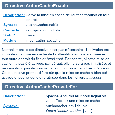
Directive
AuthnCacheEnable
Description:
Active la mise en cache de l'authentification en tout
endroit
Syntaxe:
AuthnCacheEnable
Contexte:
configuration globale
Statut:
Base
Module:
mod_authn_socache
Normalement, cette directive n'est pas nécessaire : l'activation est
implicite si la mise en cache de l'authentification a été activée en
tout autre endroit du fichier
httpd.conf
. Par contre, si cette mise en
cache n'a pas été activée, par défaut, elle ne sera pas initialisée, et
ne sera donc pas disponible dans un contexte de fichier
.htaccess
.
Cette directive permet d'être sûr que la mise en cache a bien été
activée et pourra donc être utilisée dans les fichiers
.htaccess
.
Directive
AuthnCacheProvideFor
Description:
Spécifie le fournisseur pour lequel on
veut effectuer une mise en cache
Syntaxe:
AuthnCacheProvideFor
fournisseur-authn
[...]