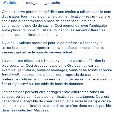
Module:
mod_authn_socache
Cette directive permet de spécifier une chaîne à utiliser avec le nom
d'utilisateur fourni (et le domaine d'authentification - realm - dans le
cas d'une authentification à base de condensés) lors de la
construction d'une clé de cache. Ceci permet de lever l'ambiguïté
entre plusieurs noms d'utilisateurs identiques servant différentes
zones d'authentification sur le serveur.
Il y a deux valeurs spéciales pour le paramètre :
, qui
directory
utilise le contexte de répertoire de la requête comme chaîne, et
, qui utilise le nom du serveur virtuel.
server
La valeur par défaut est
, qui est aussi la définition la
directory
plus courante. Ceci est cependant loin d'être optimal, car par
exemple,
$app-base
,
$app-base/images
,
$app-base/scripts
et
$app-
base/media
possèderont chacun leur propre clé de cache. Il est
préférable d'utiliser le fournisseur de mot de passe : par exemple un
fichier
htpasswd
ou une table de base de données.
Les contextes peuvent être partagés entre différentes zones du
serveur, où les données d'authentification sont partagées. Ceci est
cependant susceptible de créer des trous de sécurité de type cross-
site ou cross-application, et cette directive n'est donc pas disponible
dans les contextes
.htaccess
.