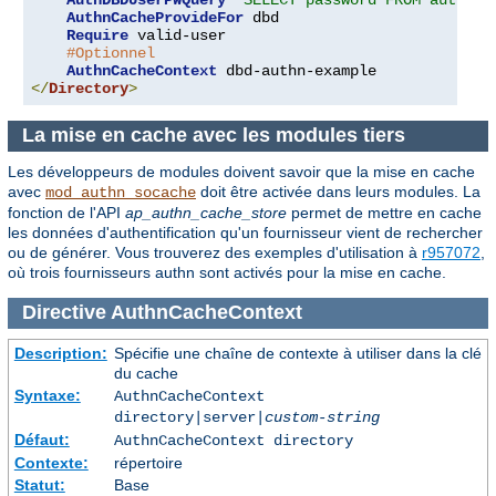
AuthnCacheProvideFor
 dbd

Require
 valid-user

#Optionnel
AuthnCacheContext
</
Directory
>
La mise en cache avec les modules tiers
Les développeurs de modules doivent savoir que la mise en cache
avec
doit être activée dans leurs modules. La
mod_authn_socache
fonction de l'API
ap_authn_cache_store
permet de mettre en cache
les données d'authentification qu'un fournisseur vient de rechercher
ou de générer. Vous trouverez des exemples d'utilisation à
r957072
,
où trois fournisseurs authn sont activés pour la mise en cache.
Directive
AuthnCacheContext
Description:
Spécifie une chaîne de contexte à utiliser dans la clé
du cache
Syntaxe:
AuthnCacheContext
directory|server|
custom-string
Défaut:
AuthnCacheContext directory
Contexte:
répertoire
Statut:
Base