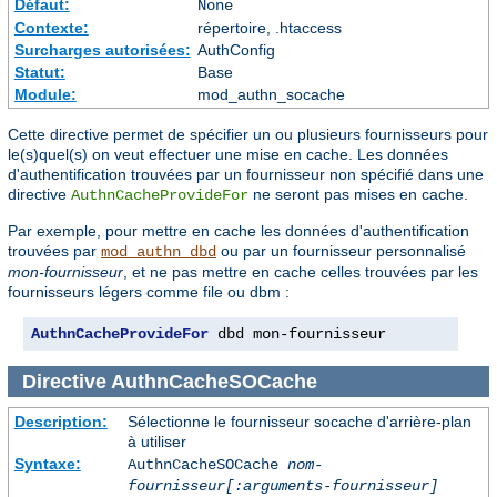
Défaut:
None
Contexte:
répertoire, .htaccess
Surcharges autorisées:
AuthConfig
Statut:
Base
Module:
mod_authn_socache
Cette directive permet de spécifier un ou plusieurs fournisseurs pour
le(s)quel(s) on veut effectuer une mise en cache. Les données
d'authentification trouvées par un fournisseur non spécifié dans une
directive
ne seront pas mises en cache.
AuthnCacheProvideFor
Par exemple, pour mettre en cache les données d'authentification
trouvées par
ou par un fournisseur personnalisé
mod_authn_dbd
mon-fournisseur
, et ne pas mettre en cache celles trouvées par les
fournisseurs légers comme file ou dbm :
AuthnCacheProvideFor
 dbd mon-fournisseur
Directive
AuthnCacheSOCache
Description:
Sélectionne le fournisseur socache d'arrière-plan
à utiliser
Syntaxe:
AuthnCacheSOCache
nom-
fournisseur[:arguments-fournisseur]