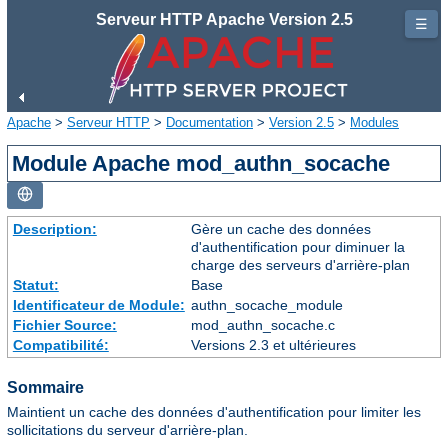
Serveur HTTP Apache Version 2.5
☰
Apache
>
Serveur HTTP
>
Documentation
>
Version 2.5
>
Modules
Module Apache mod_authn_socache
Description:
Gère un cache des données
d'authentification pour diminuer la
charge des serveurs d'arrière-plan
Statut:
Base
Identificateur de Module:
authn_socache_module
Fichier Source:
mod_authn_socache.c
Compatibilité:
Versions 2.3 et ultérieures
Sommaire
Maintient un cache des données d'authentification pour limiter les
sollicitations du serveur d'arrière-plan.