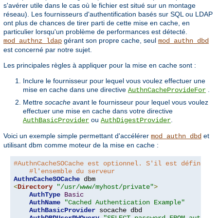
s'avérer utile dans le cas où le fichier est situé sur un montage
réseau). Les fournisseurs d'authentification basés sur SQL ou LDAP
ont plus de chances de tirer parti de cette mise en cache, en
particulier lorsqu'un problème de performances est détecté.
gérant son propre cache, seul
mod_authnz_ldap
mod_authn_dbd
est concerné par notre sujet.
Les principales règles à appliquer pour la mise en cache sont :
Inclure le fournisseur pour lequel vous voulez effectuer une
mise en cache dans une directive
.
AuthnCacheProvideFor
Mettre
socache
avant le fournisseur pour lequel vous voulez
effectuer une mise en cache dans votre directive
ou
.
AuthBasicProvider
AuthDigestProvider
Voici un exemple simple permettant d'accélérer
et
mod_authn_dbd
utilisant dbm comme moteur de la mise en cache :
#AuthnCacheSOCache est optionnel. S'il est défini, i
#l'ensemble du serveur
AuthnCacheSOCache
<
Directory
"/usr/www/myhost/private"
>
AuthType
Basic
AuthName
"Cached Authentication Example"
AuthBasicProvider
 socache dbd

AuthDBDUserPWQuery
"SELECT password FROM authn W