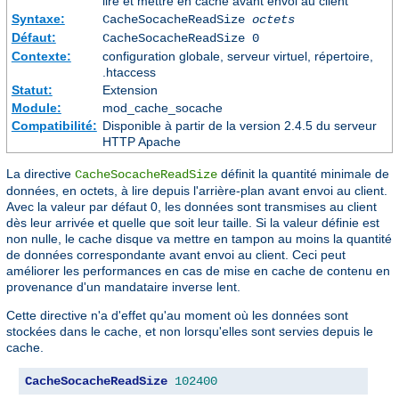
lire et mettre en cache avant envoi au client
Syntaxe:
CacheSocacheReadSize
octets
Défaut:
CacheSocacheReadSize 0
Contexte:
configuration globale, serveur virtuel, répertoire,
.htaccess
Statut:
Extension
Module:
mod_cache_socache
Compatibilité:
Disponible à partir de la version 2.4.5 du serveur
HTTP Apache
La directive
définit la quantité minimale de
CacheSocacheReadSize
données, en octets, à lire depuis l'arrière-plan avant envoi au client.
Avec la valeur par défaut 0, les données sont transmises au client
dès leur arrivée et quelle que soit leur taille. Si la valeur définie est
non nulle, le cache disque va mettre en tampon au moins la quantité
de données correspondante avant envoi au client. Ceci peut
améliorer les performances en cas de mise en cache de contenu en
provenance d'un mandataire inverse lent.
Cette directive n'a d'effet qu'au moment où les données sont
stockées dans le cache, et non lorsqu'elles sont servies depuis le
cache.
CacheSocacheReadSize
102400