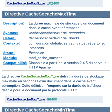
CacheSocacheMaxSize
102400
Directive
CacheSocacheMaxTime
Description:
La durée maximale de stockage d'un document
dans le cache avant péremption
Syntaxe:
CacheSocacheMaxTime
secondes
Défaut:
CacheSocacheMaxTime 86400
Contexte:
configuration globale, serveur virtuel, répertoire,
.htaccess
Statut:
Extension
Module:
mod_cache_socache
Compatibilité:
Disponible à partir de la version 2.4.5 du serveur
HTTP Apache
La directive
définit la durée de stockage
CacheSocacheMaxTime
maximale en secondes d'un document dans le cache avant
péremption. Cette définition l'emporte sur la durée de fraîcheur
définie pour le document par le protocole HTTP.
CacheSocacheMaxTime
86400
Directive
CacheSocacheMinTime