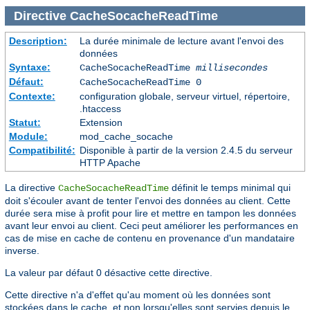
Directive
CacheSocacheReadTime
Description:
La durée minimale de lecture avant l'envoi des
données
Syntaxe:
CacheSocacheReadTime
millisecondes
Défaut:
CacheSocacheReadTime 0
Contexte:
configuration globale, serveur virtuel, répertoire,
.htaccess
Statut:
Extension
Module:
mod_cache_socache
Compatibilité:
Disponible à partir de la version 2.4.5 du serveur
HTTP Apache
La directive
définit le temps minimal qui
CacheSocacheReadTime
doit s'écouler avant de tenter l'envoi des données au client. Cette
durée sera mise à profit pour lire et mettre en tampon les données
avant leur envoi au client. Ceci peut améliorer les performances en
cas de mise en cache de contenu en provenance d'un mandataire
inverse.
La valeur par défaut 0 désactive cette directive.
Cette directive n'a d'effet qu'au moment où les données sont
stockées dans le cache, et non lorsqu'elles sont servies depuis le