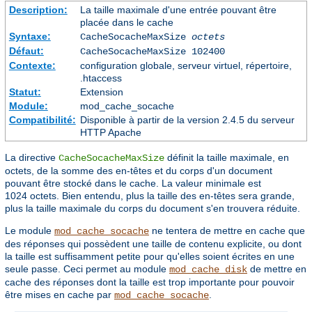
Description:
La taille maximale d'une entrée pouvant être
placée dans le cache
Syntaxe:
CacheSocacheMaxSize
octets
Défaut:
CacheSocacheMaxSize 102400
Contexte:
configuration globale, serveur virtuel, répertoire,
.htaccess
Statut:
Extension
Module:
mod_cache_socache
Compatibilité:
Disponible à partir de la version 2.4.5 du serveur
HTTP Apache
La directive
définit la taille maximale, en
CacheSocacheMaxSize
octets, de la somme des en-têtes et du corps d'un document
pouvant être stocké dans le cache. La valeur minimale est
1024 octets. Bien entendu, plus la taille des en-têtes sera grande,
plus la taille maximale du corps du document s'en trouvera réduite.
Le module
ne tentera de mettre en cache que
mod_cache_socache
des réponses qui possèdent une taille de contenu explicite, ou dont
la taille est suffisamment petite pour qu'elles soient écrites en une
seule passe. Ceci permet au module
de mettre en
mod_cache_disk
cache des réponses dont la taille est trop importante pour pouvoir
être mises en cache par
.
mod_cache_socache