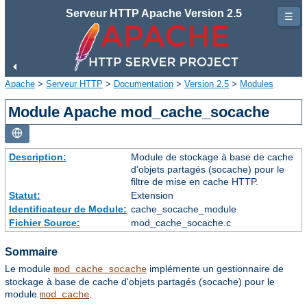
Serveur HTTP Apache Version 2.5
☰
Apache
>
Serveur HTTP
>
Documentation
>
Version 2.5
>
Modules
Module Apache mod_cache_socache
Description:
Module de stockage à base de cache
d'objets partagés (socache) pour le
filtre de mise en cache HTTP.
Statut:
Extension
Identificateur de Module:
cache_socache_module
Fichier Source:
mod_cache_socache.c
Sommaire
Le module
implémente un gestionnaire de
mod_cache_socache
stockage à base de cache d'objets partagés (socache) pour le
module
.
mod_cache