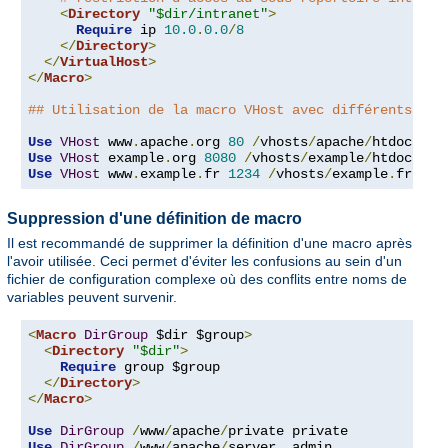
<
Directory
"$dir/intranet"
>
Require
 ip 
10.0
.
0.0
/
8
</
Directory
>
</
VirtualHost
>
</
Macro
>
## Utilisation de la macro VHost avec différents arg
Use
VHost
 www
.
apache
.
org 
80
/
vhosts
/
apache
/
Use
VHost
 example
.
org 
8080
/
vhosts
/
example
/
Use
VHost
 www
.
example
.
fr 
1234
/
vhosts
/
example
.
fr
/
htd
Suppression d'une définition de macro
Il est recommandé de supprimer la définition d'une macro après
l'avoir utilisée. Ceci permet d'éviter les confusions au sein d'un
fichier de configuration complexe où des conflits entre noms de
variables peuvent survenir.
<
Macro
DirGroup
 $dir $group
>
<
Directory
"$dir"
>
Require
 group $group

</
Directory
>
</
Macro
>
Use
DirGroup
/
www
/
apache
/
Use
DirGroup
/
www
/
apache
/
server  admin
