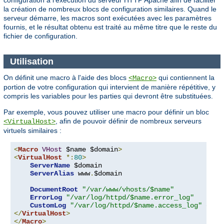
configuration à l'exécution du serveur HTTP Apache afin de faciliter
la création de nombreux blocs de configuration similaires. Quand le
serveur démarre, les macros sont exécutées avec les paramètres
fournis, et le résultat obtenu est traité au même titre que le reste du
fichier de configuration.
Utilisation
On définit une macro à l'aide des blocs
qui contiennent la
<Macro>
portion de votre configuration qui intervient de manière répétitive, y
compris les variables pour les parties qui devront être substituées.
Par exemple, vous pouvez utiliser une macro pour définir un bloc
, afin de pouvoir définir de nombreux serveurs
<VirtualHost>
virtuels similaires :
<
Macro
VHost
 $name $domain
>
<
VirtualHost
*:
80
>
ServerName
 $domain

ServerAlias
 www
.
$domain

DocumentRoot
"/var/www/vhosts/$name"
ErrorLog
"/var/log/httpd/$name.error_log"
CustomLog
"/var/log/httpd/$name.access_log"
</
VirtualHost
>
</
Macro
>