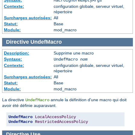
MacroIgnoreEmptyArgs
Contexte:
configuration globale, serveur virtuel,
répertoire
Surcharges autorisées:
All
Statut:
Base
Module:
mod_macro
Directive
UndefMacro
Description:
Supprime une macro
Syntaxe:
UndefMacro
nom
Contexte:
configuration globale, serveur virtuel,
répertoire
Surcharges autorisées:
All
Statut:
Base
Module:
mod_macro
La directive
annule la définition d'une macro qui doit
UndefMacro
avoir été définie auparavant.
UndefMacro
LocalAccessPolicy
UndefMacro
RestrictedAccessPolicy
Directive
Use