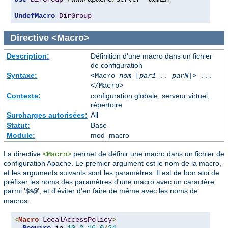
UndefMacro
DirGroup
Directive
<Macro>
Description:
Définition d'une macro dans un fichier
de configuration
Syntaxe:
<Macro
nom
[
par1
..
parN
]> ...
</Macro>
Contexte:
configuration globale, serveur virtuel,
répertoire
Surcharges autorisées:
All
Statut:
Base
Module:
mod_macro
La directive
permet de définir une macro dans un fichier de
<Macro>
configuration Apache. Le premier argument est le nom de la macro,
et les arguments suivants sont les paramètres. Il est de bon aloi de
préfixer les noms des paramètres d'une macro avec un caractère
parmi '
', et d'éviter d'en faire de même avec les noms de
$%@
macros.
<
Macro
LocalAccessPolicy
>