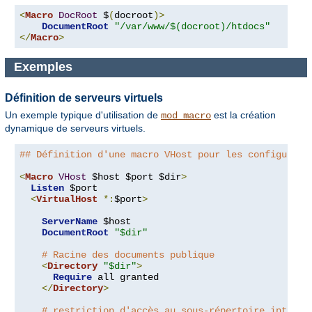
<
Macro
DocRoot
 $
(
docroot
)>
DocumentRoot
"/var/www/$(docroot)/htdocs"
</
Macro
>
Exemples
Définition de serveurs virtuels
Un exemple typique d'utilisation de
est la création
mod_macro
dynamique de serveurs virtuels.
## Définition d'une macro VHost pour les configurati
<
Macro
VHost
 $host $port $dir
>
Listen
 $port

<
VirtualHost
*:
$port
>
ServerName
 $host

DocumentRoot
"$dir"
# Racine des documents publique
<
Directory
"$dir"
>
Require
 all granted

</
Directory
>
# restriction d'accès au sous-répertoire intrane