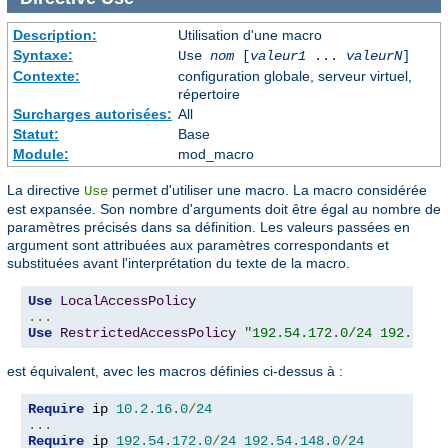
Description:
Utilisation d'une macro
Syntaxe:
Use
nom
[
valeur1
...
valeurN
]
Contexte:
configuration globale, serveur virtuel,
répertoire
Surcharges autorisées:
All
Statut:
Base
Module:
mod_macro
La directive
permet d'utiliser une macro. La macro considérée
Use
est expansée. Son nombre d'arguments doit être égal au nombre de
paramètres précisés dans sa définition. Les valeurs passées en
argument sont attribuées aux paramètres correspondants et
substituées avant l'interprétation du texte de la macro.
Use
LocalAccessPolicy
...
Use
RestrictedAccessPolicy
"192.54.172.0/24 192.54.1
est équivalent, avec les macros définies ci-dessus à :
Require
 ip 
10.2
.
16.0
/
24
...
Require
 ip 
192.54
.
172.0
/
24
192.54
.
148.0
/
24