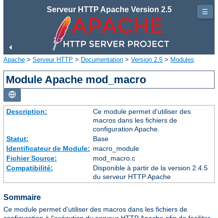
Serveur HTTP Apache Version 2.5
☰
Apache
>
Serveur HTTP
>
Documentation
>
Version 2.5
>
Modules
Module Apache mod_macro
Description:
Ce module permet d'utiliser des
macros dans les fichiers de
configuration Apache.
Statut:
Base
Identificateur de Module:
macro_module
Fichier Source:
mod_macro.c
Compatibilité:
Disponible à partir de la version 2.4.5
du serveur HTTP Apache
Sommaire
Ce module permet d'utiliser des macros dans les fichiers de