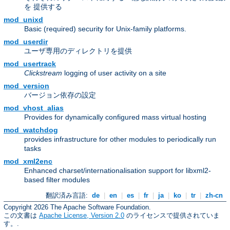
を 提供する
mod_unixd
Basic (required) security for Unix-family platforms.
mod_userdir
ユーザ専用のディレクトリを提供
mod_usertrack
Clickstream
logging of user activity on a site
mod_version
バージョン依存の設定
mod_vhost_alias
Provides for dynamically configured mass virtual hosting
mod_watchdog
provides infrastructure for other modules to periodically run
tasks
mod_xml2enc
Enhanced charset/internationalisation support for libxml2-
based filter modules
翻訳済み言語:
de
|
en
|
es
|
fr
|
ja
|
ko
|
tr
|
zh-cn
Copyright 2026 The Apache Software Foundation.
この文書は
Apache License, Version 2.0
のライセンスで提供されていま
す。.