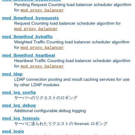
Pending Request Counting load balancer scheduler algorithm
for
mod_proxy_balancer
mod_lbmethod_byrequests
Request Counting load balancer scheduler algorithm for
mod_proxy_balancer
mod_lbmethod_bytraffic
Weighted Traffic Counting load balancer scheduler algorithm
for
mod_proxy_balancer
mod_lbmethod_heartbeat
Heartbeat Traffic Counting load balancer scheduler algorithm
for
mod_proxy_balancer
mod_ldap
LDAP connection pooling and result caching services for use
by other LDAP modules
mod_log_config
サーバへのリクエストのロギング
mod_log_debug
Additional configurable debug logging
mod_log_forensic
サーバに送られたリクエストの forensic ロギング
mod_logio