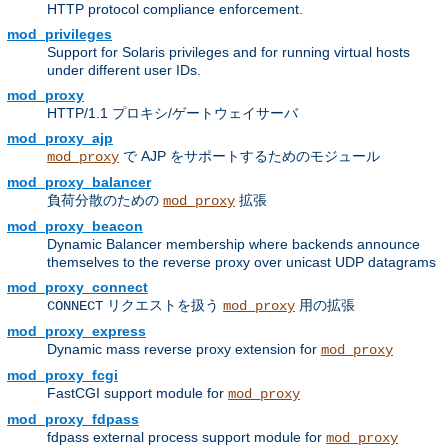
HTTP protocol compliance enforcement.
mod_privileges
Support for Solaris privileges and for running virtual hosts
under different user IDs.
mod_proxy
HTTP/1.1 プロキシ/ゲートウェイサーバ
mod_proxy_ajp
で AJP をサポートするためのモジュール
mod_proxy
mod_proxy_balancer
負荷分散のための
拡張
mod_proxy
mod_proxy_beacon
Dynamic Balancer membership where backends announce
themselves to the reverse proxy over unicast UDP datagrams
mod_proxy_connect
リクエストを扱う
用の拡張
CONNECT
mod_proxy
mod_proxy_express
Dynamic mass reverse proxy extension for
mod_proxy
mod_proxy_fcgi
FastCGI support module for
mod_proxy
mod_proxy_fdpass
fdpass external process support module for
mod_proxy