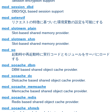
Session encryption support
mod_session_dbd
DBD/SQL based session support
mod_setenvif
リクエストの特徴に基づいた環境変数の設定を可能にする
mod_slotmem_plain
Slot-based shared memory provider.
mod_slotmem_shm
Slot-based shared memory provider.
mod_so
起動時や再起動時に実行コードとモジュールをサーバにロード
する
mod_socache_dbm
DBM based shared object cache provider.
mod_socache_dc
Distcache based shared object cache provider.
mod_socache_memcache
Memcache based shared object cache provider.
mod_socache_redis
Redis based shared object cache provider.
mod_socache_shmcb