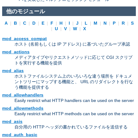
他のモジュール
A
|
B
|
C
|
D
|
E
|
F
|
H
|
I
|
J
|
L
|
M
|
N
|
P
|
R
|
S
|
U
|
V
|
W
|
X
mod_access_compat
ホスト (名前もしくは IP アドレス) に基づいたグループ承認
mod_actions
メディアタイプやリクエストメソッドに応じて CGI スクリプ
トを実行する機能を提供
mod_alias
ホストファイルシステム上のいろいろな違う場所を ドキュメ
ントツリーにマップする機能と、 URL のリダイレクトを行な
う機能を提供する
mod_allowhandlers
Easily restrict what HTTP handlers can be used on the server
mod_allowmethods
Easily restrict what HTTP methods can be used on the server
mod_asis
自分用の HTTP ヘッダの書かれているファイルを送信する
mod_auth_basic