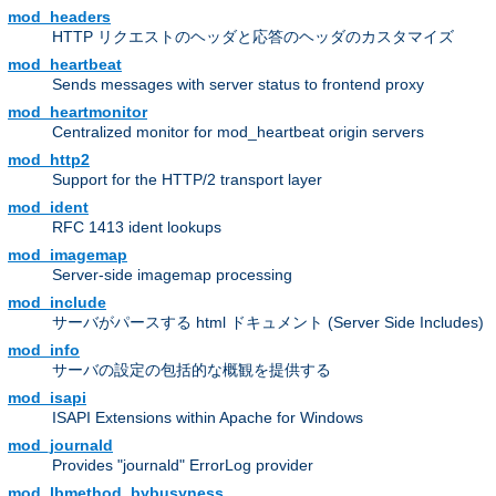
mod_headers
HTTP リクエストのヘッダと応答のヘッダのカスタマイズ
mod_heartbeat
Sends messages with server status to frontend proxy
mod_heartmonitor
Centralized monitor for mod_heartbeat origin servers
mod_http2
Support for the HTTP/2 transport layer
mod_ident
RFC 1413 ident lookups
mod_imagemap
Server-side imagemap processing
mod_include
サーバがパースする html ドキュメント (Server Side Includes)
mod_info
サーバの設定の包括的な概観を提供する
mod_isapi
ISAPI Extensions within Apache for Windows
mod_journald
Provides "journald" ErrorLog provider
mod_lbmethod_bybusyness