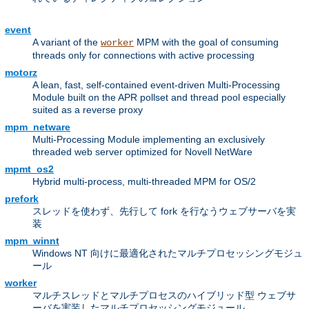
event
A variant of the
MPM with the goal of consuming
worker
threads only for connections with active processing
motorz
A lean, fast, self-contained event-driven Multi-Processing
Module built on the APR pollset and thread pool especially
suited as a reverse proxy
mpm_netware
Multi-Processing Module implementing an exclusively
threaded web server optimized for Novell NetWare
mpmt_os2
Hybrid multi-process, multi-threaded MPM for OS/2
prefork
スレッドを使わず、先行して fork を行なうウェブサーバを実
装
mpm_winnt
Windows NT 向けに最適化されたマルチプロセッシングモジュ
ール
worker
マルチスレッドとマルチプロセスのハイブリッド型 ウェブサ
ーバを実装したマルチプロセッシングモジュール