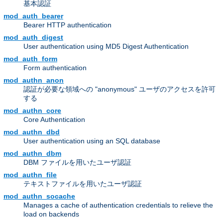
基本認証
mod_auth_bearer
Bearer HTTP authentication
mod_auth_digest
User authentication using MD5 Digest Authentication
mod_auth_form
Form authentication
mod_authn_anon
認証が必要な領域への "anonymous" ユーザのアクセスを許可
する
mod_authn_core
Core Authentication
mod_authn_dbd
User authentication using an SQL database
mod_authn_dbm
DBM ファイルを用いたユーザ認証
mod_authn_file
テキストファイルを用いたユーザ認証
mod_authn_socache
Manages a cache of authentication credentials to relieve the
load on backends