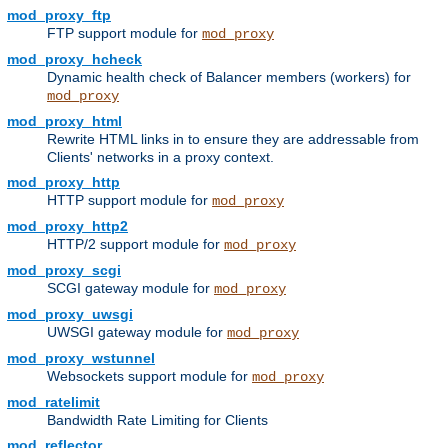
mod_proxy_ftp
FTP support module for
mod_proxy
mod_proxy_hcheck
Dynamic health check of Balancer members (workers) for
mod_proxy
mod_proxy_html
Rewrite HTML links in to ensure they are addressable from
Clients' networks in a proxy context.
mod_proxy_http
HTTP support module for
mod_proxy
mod_proxy_http2
HTTP/2 support module for
mod_proxy
mod_proxy_scgi
SCGI gateway module for
mod_proxy
mod_proxy_uwsgi
UWSGI gateway module for
mod_proxy
mod_proxy_wstunnel
Websockets support module for
mod_proxy
mod_ratelimit
Bandwidth Rate Limiting for Clients
mod_reflector