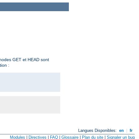
éthodes GET et HEAD sont
ion :
Langues Disponibles:
en
|
fr
Modules
|
Directives
|
FAQ
|
Glossaire
|
Plan du site
|
Signaler un bug