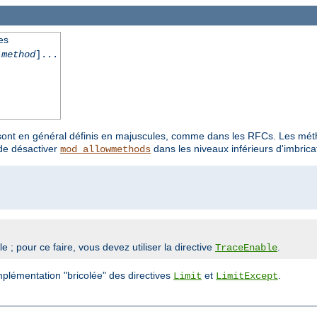
es
-method
]...
 sont en général définis en majuscules, comme dans les RFCs. Les m
e désactiver
dans les niveaux inférieurs d'imbricat
mod_allowmethods
 pour ce faire, vous devez utiliser la directive
.
TraceEnable
mplémentation "bricolée" des directives
et
.
Limit
LimitExcept