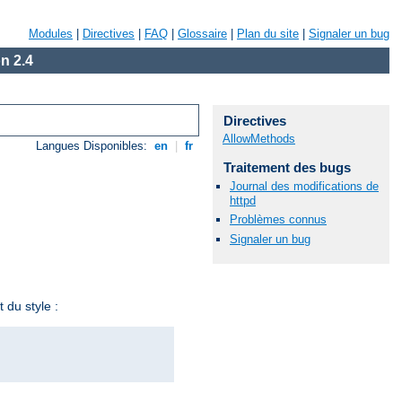
Modules
|
Directives
|
FAQ
|
Glossaire
|
Plan du site
|
Signaler un bug
n 2.4
Directives
AllowMethods
Langues Disponibles:
en
|
fr
Traitement des bugs
Journal des modifications de
httpd
Problèmes connus
Signaler un bug
 du style :