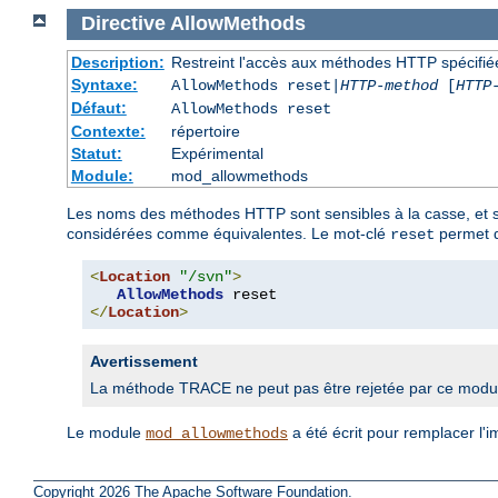
Directive
AllowMethods
Description:
Restreint l'accès aux méthodes HTTP spécifié
Syntaxe:
AllowMethods reset|
HTTP-method
[
HTTP
Défaut:
AllowMethods reset
Contexte:
répertoire
Statut:
Expérimental
Module:
mod_allowmethods
Les noms des méthodes HTTP sont sensibles à la casse, et
considérées comme équivalentes. Le mot-clé
permet d
reset
<
Location
"/svn"
>
AllowMethods
</
Location
>
Avertissement
La méthode TRACE ne peut pas être rejetée par ce module ;
Le module
a été écrit pour remplacer l'i
mod_allowmethods
Copyright 2026 The Apache Software Foundation.