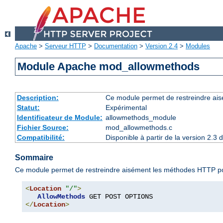
Apache
>
Serveur HTTP
>
Documentation
>
Version 2.4
>
Modules
Module Apache mod_allowmethods
Description:
Ce module permet de restreindre ais
Statut:
Expérimental
Identificateur de Module:
allowmethods_module
Fichier Source:
mod_allowmethods.c
Compatibilité:
Disponible à partir de la version 2.
Sommaire
Ce module permet de restreindre aisément les méthodes HTTP pouvan
<
Location
"/"
>
AllowMethods
</
Location
>