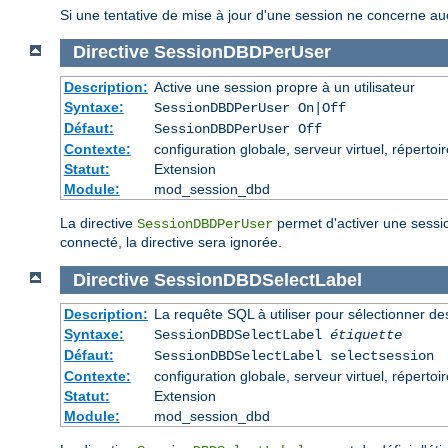
Si une tentative de mise à jour d'une session ne concerne auc
Directive
SessionDBDPerUser
Description:
Active une session propre à un utilisateur
Syntaxe:
SessionDBDPerUser On|Off
Défaut:
SessionDBDPerUser Off
Contexte:
configuration globale, serveur virtuel, répertoi
Statut:
Extension
Module:
mod_session_dbd
La directive
permet d'activer une session 
SessionDBDPerUser
connecté, la directive sera ignorée.
Directive
SessionDBDSelectLabel
Description:
La requête SQL à utiliser pour sélectionner d
Syntaxe:
SessionDBDSelectLabel
étiquette
Défaut:
SessionDBDSelectLabel selectsession
Contexte:
configuration globale, serveur virtuel, répertoi
Statut:
Extension
Module:
mod_session_dbd