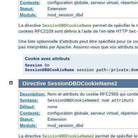
Contexte:
configuration globale, serveur virtuel, répertoi
Statut:
Extension
Module:
mod_session_dbd
La directive
permet de spécifier le n
SessionDBDCookieName
cookies RFC2109 sont définis à l'aide de l'en-tête HTTP
Set
Une liste optionnelle d'attributs peut être spécifiée pour ce 
pas interprétés par Apache. Assurez-vous que vos attributs so
Cookie avec attributs
Session
On
SessionDBDCookieName
 session path
=/
private
;
do
Directive
SessionDBDCookieName2
Description:
Nom et attributs du cookie RFC2965 qui contien
Syntaxe:
SessionDBDCookieName2
nom
attributs
Défaut:
none
Contexte:
configuration globale, serveur virtuel, répertoi
Statut:
Extension
Module:
mod_session_dbd
La directive
permet de spécifier le
SessionDBDCookieName2