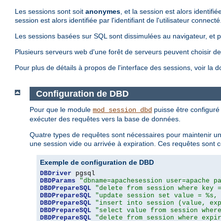
Les sessions sont soit
anonymes
, et la session est alors identi
session est alors identifiée par l'identifiant de l'utilisateur connecté
Les sessions basées sur SQL sont dissimulées au navigateur, et per
Plusieurs serveurs web d'une forêt de serveurs peuvent choisir de
Pour plus de détails à propos de l'interface des sessions, voir l
Configuration de DBD
Pour que le module
puisse être configuré 
mod_session_dbd
exécuter des requêtes vers la base de données.
Quatre types de requêtes sont nécessaires pour maintenir une
une session vide ou arrivée à expiration. Ces requêtes sont
Exemple de configuration de DBD
DBDriver
DBDParams
"dbname=apachesession user=apache p
DBDPrepareSQL
"delete from session where key 
DBDPrepareSQL
"update session set value = %s,
DBDPrepareSQL
"insert into session (value, ex
DBDPrepareSQL
"select value from session wher
DBDPrepareSQL
"delete from session where expi