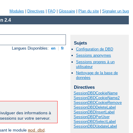
Modules
|
Directives
|
FAQ
|
Glossaire
|
Plan du site
|
Signaler un bug
n 2.4
Sujets
Langues Disponibles:
en
|
fr
Configuration de DBD
Sessions anonymes
Sessions propres à un
utilisateur
Nettoyage de la base de
données
Directives
SessionDBDCookieName
SessionDBDCookieName2
SessionDBDCookieRemove
SessionDBDDeleteLabel
SessionDBDInsertLabel
divulguer des informations à
SessionDBDPerUser
 sessions sur votre serveur.
SessionDBDSelectLabel
SessionDBDUpdateLabel
isant le module
.
mod_dbd