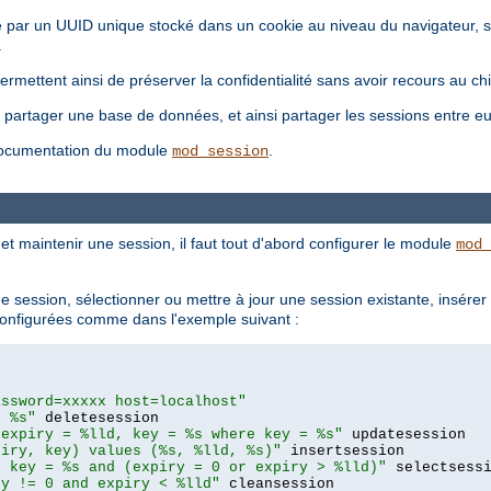
fiée par un UUID unique stocké dans un cookie au niveau du navigateur, 
.
mettent ainsi de préserver la confidentialité sans avoir recours au ch
 partager une base de données, et ainsi partager les sessions entre eu
a documentation du module
.
mod_session
et maintenir une session, il faut tout d'abord configurer le module
mod_
 session, sélectionner ou mettre à jour une session existante, insérer
 configurées comme dans l'exemple suivant :
assword=xxxxx host=localhost"
= %s"
 expiry = %lld, key = %s where key = %s"
piry, key) values (%s, %lld, %s)"
e key = %s and (expiry = 0 or expiry > %lld)"
ry != 0 and expiry < %lld"
 cleansession