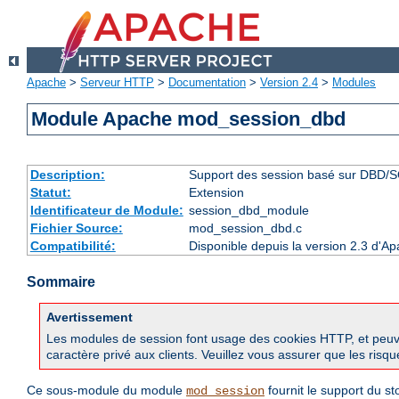
Apache
>
Serveur HTTP
>
Documentation
>
Version 2.4
>
Modules
Module Apache mod_session_dbd
Description:
Support des session basé sur DBD/
Statut:
Extension
Identificateur de Module:
session_dbd_module
Fichier Source:
mod_session_dbd.c
Compatibilité:
Disponible depuis la version 2.3 d'A
Sommaire
Avertissement
Les modules de session font usage des cookies HTTP, et peuvent
caractère privé aux clients. Veuillez vous assurer que les risq
Ce sous-module du module
fournit le support du s
mod_session