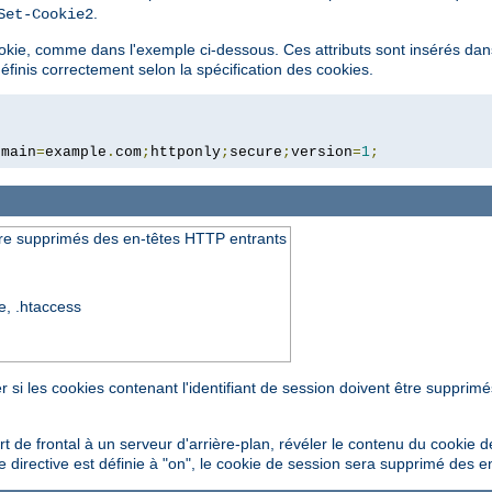
.
Set-Cookie2
cookie, comme dans l'exemple ci-dessous. Ces attributs sont insérés dans
éfinis correctement selon la spécification des cookies.
omain
=
example
.
com
;
httponly
;
secure
;
version
=
1
;
tre supprimés des en-têtes HTTP entrants
re, .htaccess
si les cookies contenant l'identifiant de session doivent être supprim
 de frontal à un serveur d'arrière-plan, révéler le contenu du cookie d
cette directive est définie à "on", le cookie de session sera supprimé des