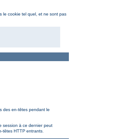
 le cookie tel quel, et ne sont pas
és des en-têtes pendant le
e session à ce dernier peut
 en-têtes HTTP entrants.