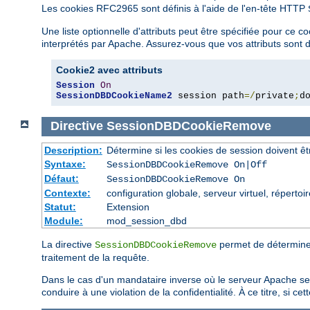
Les cookies RFC2965 sont définis à l'aide de l'en-tête HTTP
Une liste optionnelle d'attributs peut être spécifiée pour ce 
interprétés par Apache. Assurez-vous que vos attributs sont d
Cookie2 avec attributs
Session
On
SessionDBDCookieName2
 session path
=/
private
;
d
Directive
SessionDBDCookieRemove
Description:
Détermine si les cookies de session doivent ê
Syntaxe:
SessionDBDCookieRemove On|Off
Défaut:
SessionDBDCookieRemove On
Contexte:
configuration globale, serveur virtuel, répertoi
Statut:
Extension
Module:
mod_session_dbd
La directive
permet de déterminer 
SessionDBDCookieRemove
traitement de la requête.
Dans le cas d'un mandataire inverse où le serveur Apache sert
conduire à une violation de la confidentialité. À ce titre, si 