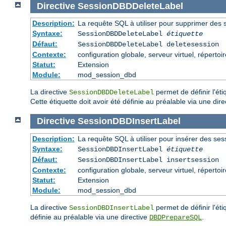
Directive
SessionDBDDeleteLabel
Description:
La requête SQL à utiliser pour supprimer des
Syntaxe:
SessionDBDDeleteLabel
étiquette
Défaut:
SessionDBDDeleteLabel deletesession
Contexte:
configuration globale, serveur virtuel, répertoi
Statut:
Extension
Module:
mod_session_dbd
La directive
permet de définir l'ét
SessionDBDDeleteLabel
Cette étiquette doit avoir été définie au préalable via une dir
Directive
SessionDBDInsertLabel
Description:
La requête SQL à utiliser pour insérer des se
Syntaxe:
SessionDBDInsertLabel
étiquette
Défaut:
SessionDBDInsertLabel insertsession
Contexte:
configuration globale, serveur virtuel, répertoi
Statut:
Extension
Module:
mod_session_dbd
La directive
permet de définir l'éti
SessionDBDInsertLabel
définie au préalable via une directive
.
DBDPrepareSQL