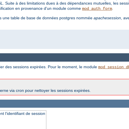
SL. Suite à des limitations dues à des dépendances mutuelles, les sessi
entification en provenance d'un module comme
.
mod_auth_form
 dans une table de base de données postgres nommée
apachesession
, av
er des sessions expirées. Pour le moment, le module
mod_session_d
erne via cron pour nettoyer les sessions expirées.
t l'identifiant de session