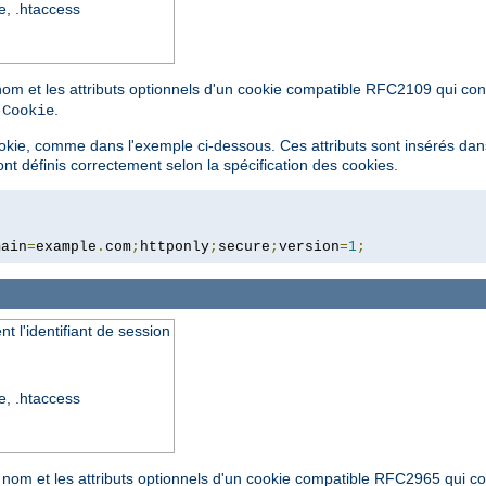
re, .htaccess
om et les attributs optionnels d'un cookie compatible RFC2109 qui conti
.
-Cookie
cookie, comme dans l'exemple ci-dessous. Ces attributs sont insérés dans
nt définis correctement selon la spécification des cookies.
main
=
example
.
com
;
httponly
;
secure
;
version
=
1
;
t l'identifiant de session
re, .htaccess
 nom et les attributs optionnels d'un cookie compatible RFC2965 qui cont