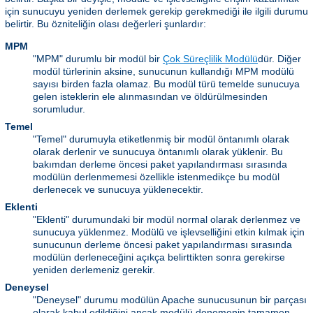
için sunucuyu yeniden derlemek gerekip gerekmediği ile ilgili durumu
belirtir. Bu özniteliğin olası değerleri şunlardır:
MPM
"MPM" durumlu bir modül bir
Çok Süreçlilik Modülü
dür. Diğer
modül türlerinin aksine, sunucunun kullandığı MPM modülü
sayısı birden fazla olamaz. Bu modül türü temelde sunucuya
gelen isteklerin ele alınmasından ve öldürülmesinden
sorumludur.
Temel
"Temel" durumuyla etiketlenmiş bir modül öntanımlı olarak
olarak derlenir ve sunucuya öntanımlı olarak yüklenir. Bu
bakımdan derleme öncesi paket yapılandırması sırasında
modülün derlenmemesi özellikle istenmedikçe bu modül
derlenecek ve sunucuya yüklenecektir.
Eklenti
"Eklenti" durumundaki bir modül normal olarak derlenmez ve
sunucuya yüklenmez. Modülü ve işlevselliğini etkin kılmak için
sunucunun derleme öncesi paket yapılandırması sırasında
modülün derleneceğini açıkça belirttikten sonra gerekirse
yeniden derlemeniz gerekir.
Deneysel
"Deneysel" durumu modülün Apache sunucusunun bir parçası
olarak kabul edildiğini ancak modülü denemenin tamamen