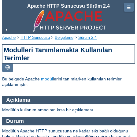
Apache HTTP Sunucusu Sürüm 2.4
☰
Apache
>
HTTP Sunucusu
>
Belgeleme
>
Sürüm 2.4
Modülleri Tanımlamakta Kullanılan
Terimler
Bu belgede Apache
modül
lerini tanımlarken kullanılan terimler
açıklanmıştır.
Açıklama
Modülün kullanım amacının kısa bir açıklaması.
Durum
Modülün Apache HTTP sunucusuna ne kadar sıkı bağlı olduğunu
belirtir. Başka bir deyişle, modüle ve işlevselliğine erişim kazanmak