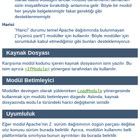
sizin insiyatifinize bırakıldığı anlamına gelir. Böyle bir modül
her şeyiyle belgelenmiştir fakat gerektiği gibi
desteklenmemiştir.
Harici
"Harici" durumu temel Apache dağıtımında bulunmayan
("üçüncü parti") modüller için kullanılır. Böyle modüller için
sorumluluk kabul etmediğimiz gibi bunları desteklemiyoruz.
Kaynak Dosyası
Karşısına modül kodunu içeren kaynak dosyasının ismi yazılır. Bu
isim ayrıca
yönergesi tarafından da kullanılır.
<IfModule>
Modül Betimleyici
Modüller devingen olarak yüklenirken
yönergesinde
LoadModule
kullanmak için modülü betimleyen dizgedir. Aslında, kaynak
dosyasında
türündeki harici değişkenin ismidir.
module
Uyumluluk
Eğer modül Apache'nin 2. sürüm dağıtımının özgün parçası değilse
söz konusu sürüm burada belirtilir. Ayrıca, modülün kullanımı belli
platformlarla sınırlıysa bunun ayrıntıları da burada belirtilir.