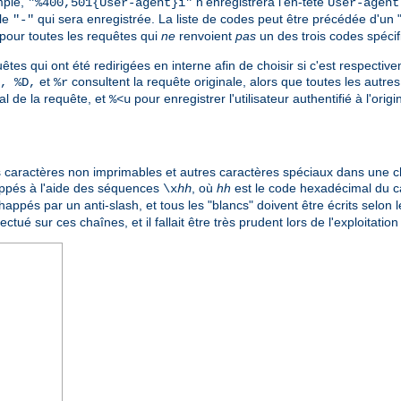
mple,
n'enregistrera l'en-tête
"%400,501{User-agent}i"
User-agent
ale
qui sera enregistrée. La liste de codes peut être précédée d'un 
"-"
pour toutes les requêtes qui
ne
renvoient
pas
un des trois codes spécif
êtes qui ont été redirigées en interne afin de choisir si c'est respective
et
consultent la requête originale, alors que toutes les autres 
, %D,
%r
nal de la requête, et
pour enregistrer l'utilisateur authentifié à l'ori
%<u
 les caractères non imprimables et autres caractères spéciaux dans une 
appés à l'aide des séquences
, où
hh
est le code hexadécimal du 
\x
hh
appés par un anti-slash, et tous les "blancs" doivent être écrits selon l
ctué sur ces chaînes, et il fallait être très prudent lors de l'exploitatio