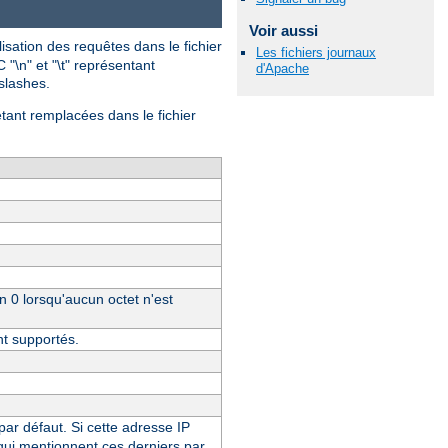
Voir aussi
isation des requêtes dans le fichier
Les fichiers journaux
 "\n" et "\t" représentant
d'Apache
-slashes.
étant remplacées dans le fichier
un 0 lorsqu'aucun octet n'est
nt supportés.
 par défaut. Si cette adresse IP
 qui mentionnent ces derniers par