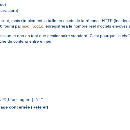
ue)
caractère)
ent, mais simplement la taille en octets de la réponse HTTP (les deux é
fourni par
, enregistrera le nombre réel d'octets envoyés 
O
mod_logio
sique et non en tant que gestionnaire standard. C'est pourquoi la cha
che de contenu entre en jeu.
\"%{User-agent}i\""
 page concernée (Referer)