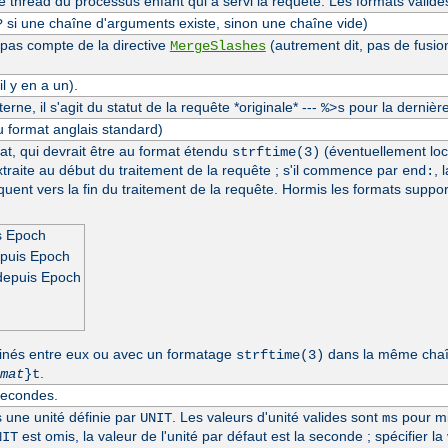
thread du processus enfant qui a servi la requête. Les formats valide
si une chaîne d'arguments existe, sinon une chaîne vide)
?
 pas compte de la directive
(autrement dit, pas de fusio
MergeSlashes
l y en a un).
erne, il s'agit du statut de la requête *originale* ---
pour la dernière
%>s
u format anglais standard)
at, qui devrait être au format étendu
(éventuellement loc
strftime(3)
extraite au début du traitement de la requête ; s'il commence par
, 
end:
séquent vers la fin du traitement de la requête. Hormis les formats suppo
s Epoch
epuis Epoch
depuis Epoch
inés entre eux ou avec un formatage
dans la même chaîn
strftime(3)
.
mat
}t
secondes.
s une unité définie par
. Les valeurs d'unité valides sont
pour mi
UNIT
ms
est omis, la valeur de l'unité par défaut est la seconde ; spécifier la
NIT