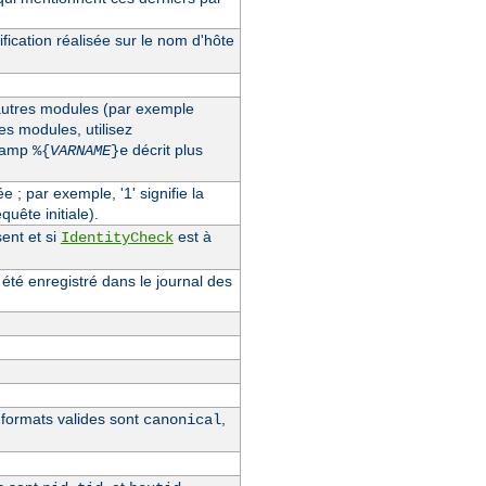
fication réalisée sur le nom d'hôte
'autres modules (par exemple
des modules, utilisez
champ
décrit plus
%{
VARNAME
}e
ée ; par exemple, '1' signifie la
quête initiale).
ent et si
est à
IdentityCheck
 été enregistré dans le journal des
s formats valides sont
,
canonical