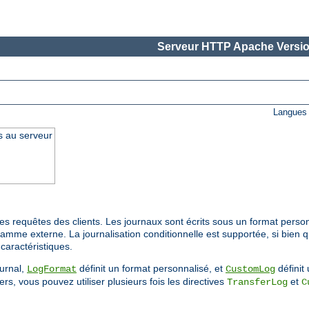
Serveur HTTP Apache Versio
Langues 
s au serveur
s requêtes des clients. Les journaux sont écrits sous un format person
ramme externe. La journalisation conditionnelle est supportée, si bien 
caractéristiques.
ournal,
définit un format personnalisé, et
définit 
LogFormat
CustomLog
rs, vous pouvez utiliser plusieurs fois les directives
et
TransferLog
C