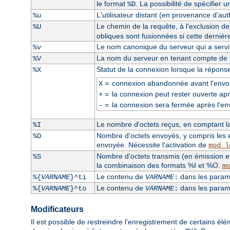
le format
. La possibilité de spécifier 
%D
L'utilisateur distant (en provenance d'auth
%u
Le chemin de la requête, à l'exclusion d
%U
obliques sont fusionnées si cette dernièr
Le nom canonique du serveur qui a servi l
%v
La nom du serveur en tenant compte de la
%V
Statut de la connexion lorsque la répons
%X
=
connexion abandonnée avant l'envoi
X
=
la connexion peut rester ouverte apr
+
=
la connexion sera fermée après l'en
-
Le nombre d'octets reçus, en comptant la 
%I
Nombre d'octets envoyés, y compris les e
%O
envoyée. Nécessite l'activation de
mod_l
Nombre d'octets transmis (en émission et
%S
la combinaison des formats %I et %O.
m
Le contenu de
dans les paramè
%{
VARNAME
}^ti
VARNAME
:
Le contenu de
dans les paramè
%{
VARNAME
}^to
VARNAME
:
Modificateurs
Il est possible de restreindre l'enregistrement de certains él