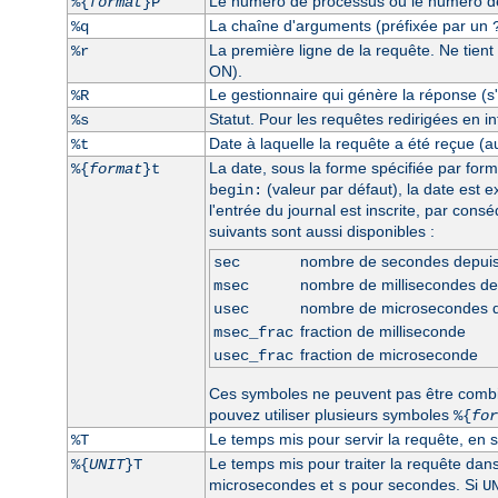
Le numéro de processus ou le numéro de 
%{
format
}P
La chaîne d'arguments (préfixée par un
%q
La première ligne de la requête. Ne tient
%r
ON).
Le gestionnaire qui génère la réponse (s'i
%R
Statut. Pour les requêtes redirigées en int
%s
Date à laquelle la requête a été reçue (a
%t
La date, sous la forme spécifiée par form
%{
format
}t
(valeur par défaut), la date est 
begin:
l'entrée du journal est inscrite, par con
suivants sont aussi disponibles :
nombre de secondes depui
sec
nombre de millisecondes d
msec
nombre de microsecondes 
usec
fraction de milliseconde
msec_frac
fraction de microseconde
usec_frac
Ces symboles ne peuvent pas être comb
pouvez utiliser plusieurs symboles
%{
for
Le temps mis pour servir la requête, en 
%T
Le temps mis pour traiter la requête dan
%{
UNIT
}T
microsecondes et
pour secondes. Si
s
U