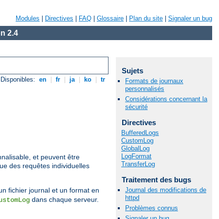
Modules
|
Directives
|
FAQ
|
Glossaire
|
Plan du site
|
Signaler un bug
n 2.4
Sujets
Disponibles:
en
|
fr
|
ja
|
ko
|
tr
Formats de journaux
personnalisés
Considérations concernant la
sécurité
Directives
BufferedLogs
CustomLog
GlobalLog
LogFormat
nalisable, et peuvent être
TransferLog
que des requêtes individuelles
Traitement des bugs
Journal des modifications de
un fichier journal et un format en
httpd
dans chaque serveur.
ustomLog
Problèmes connus
Signaler un bug