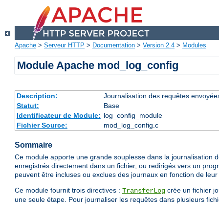
Apache
>
Serveur HTTP
>
Documentation
>
Version 2.4
>
Modules
Module Apache mod_log_config
Description:
Journalisation des requêtes envoyée
Statut:
Base
Identificateur de Module:
log_config_module
Fichier Source:
mod_log_config.c
Sommaire
Ce module apporte une grande souplesse dans la journalisation de
enregistrés directement dans un fichier, ou redirigés vers un prog
peuvent être incluses ou exclues des journaux en fonction de leur 
Ce module fournit trois directives :
crée un fichier j
TransferLog
une seule étape. Pour journaliser les requêtes dans plusieurs fichie