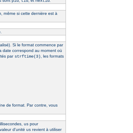
s sont
,
, et
.
pid
tid
hextid
n, même si cette dernière est à
.
alisé). Si le format commence par
la date correspond au moment où
rtés par
, les formats
strftime(3)
e de format. Par contre, vous
llisecondes,
pour
us
 valeur d'unité
revient à utiliser
us