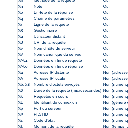
Méthode de la requête
Oui
%m
Note
Oui
%n
En-tête de la réponse
Oui
%o
Chaîne de paramètres
Oui
%q
Ligne de la requête
Oui
%r
Gestionnaire
Oui
%R
Utilisateur distant
Oui
%u
URI de la requête
Oui
%U
Nom d'hôte du serveur
Oui
%v
Nom canonique du serveur
Oui
%V
Données en fin de requête
Oui
%^ti
Données en fin de réponse
Oui
%^to
Adresse IP distante
Non (adresse
%a
Adresse IP locale
Non (adresse
%A
,
Nombre d'octets envoyés
Non (numériq
%b
%B
Durée de la requête (microsecondes)
Non (numériq
%D
Requêtes en cours
Non (numériq
%k
Identifiant de connexion
Non (généré e
%L
Port du serveur
Non (numériq
%p
PID/TID
Non (numériq
%P
Code d'état
Non (numériq
%s
Moment de la requête
Non (temps f
%t