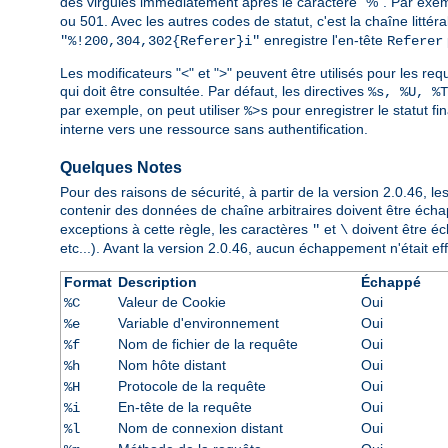
des virgules immédiatement après le caractère "%". Par exe
ou 501. Avec les autres codes de statut, c'est la chaîne littér
enregistre l'en-tête
"%!200,304,302{Referer}i"
Referer
Les modificateurs "<" et ">" peuvent être utilisés pour les requ
qui doit être consultée. Par défaut, les directives
%s, %U, %T
par exemple, on peut utiliser
pour enregistrer le statut fi
%>s
interne vers une ressource sans authentification.
Quelques Notes
Pour des raisons de sécurité, à partir de la version 2.0.46,
contenir des données de chaîne arbitraires doivent être éch
exceptions à cette règle, les caractères
et
doivent être éch
"
\
etc...). Avant la version 2.0.46, aucun échappement n'était effe
Format
Description
Échappé
Valeur de Cookie
Oui
%C
Variable d'environnement
Oui
%e
Nom de fichier de la requête
Oui
%f
Nom hôte distant
Oui
%h
Protocole de la requête
Oui
%H
En-tête de la requête
Oui
%i
Nom de connexion distant
Oui
%l