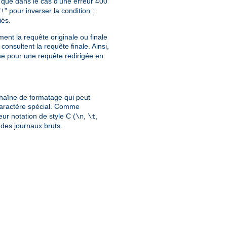
que dans le cas d'une erreur 400
"
" pour inverser la condition :
!
iés.
ment la requête originale ou finale
consultent la requête finale. Ainsi,
gine pour une requête redirigée en
chaîne de formatage qui peut
caractère spécial. Comme
eur notation de style C (
,
,
\n
\t
n des journaux bruts.