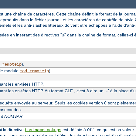
st une chaîne de caractères. Cette chaîne définit le format de la journal
reproduits dans le fichier journal, et les caractères de contrôle de style C
mets et les anti-slashes littéraux doivent être échappés à l'aide d'anti
sées en insérant des directives "
" dans la chaîne de format, celles-ci 
%
).
_remoteip
 le module
)
mod_remoteip
luant les en-têtes HTTP.
uant les en-têtes HTTP. Au format CLF , c'est à dire un '
' à la place d'
-
equête envoyée au serveur. Seuls les cookies version 0 sont pleineme
crosecondes.
ent
NOMVAR
i la directive
est définie à
, ce qui est sa valeur
HostnameLookups
Off
eurs, vous avez probablement défini des directives de contrôle d'accès