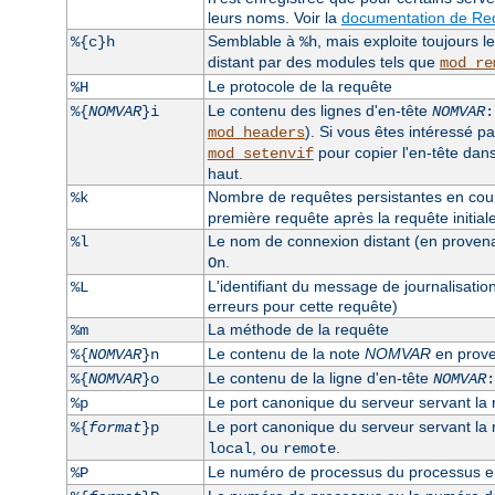
leurs noms. Voir la
documentation de Req
Semblable à
, mais exploite toujours 
%{c}h
%h
distant par des modules tels que
mod_re
Le protocole de la requête
%H
Le contenu des lignes d'en-tête
%{
NOMVAR
}i
NOMVAR
:
). Si vous êtes intéressé pa
mod_headers
pour copier l'en-tête dan
mod_setenvif
haut.
Nombre de requêtes persistantes en cours
%k
première requête après la requête initiale, 
Le nom de connexion distant (en provenanc
%l
.
On
L'identifiant du message de journalisatio
%L
erreurs pour cette requête)
La méthode de la requête
%m
Le contenu de la note
NOMVAR
en prove
%{
NOMVAR
}n
Le contenu de la ligne d'en-tête
%{
NOMVAR
}o
NOMVAR
:
Le port canonique du serveur servant la
%p
Le port canonique du serveur servant la re
%{
format
}p
, ou
.
local
remote
Le numéro de processus du processus enf
%P