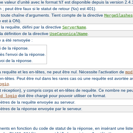
une valeur d'unité avec le format
est disponible depuis la version 2.
%T
 ; peut être faux si le statut de retour (
) est 401).
%s
e toute chaîne d'arguments. Tient compte de la directive
MergeSlashes
e est à ON).
a requête, défini par la directive
.
ServerName
 définition de la directive
.
UseCanonicalName
e a été renvoyée :
 de la réponse.
ès l'envoi de la réponse.
voi de la réponse.
requête et les en-têtes, ne peut être nul. Nécessite l'activation de
mod
n-têtes. Peut être nul dans les rares cas où une requête est avortée a
.
ogio
 réception), y compris corps et en-têtes de requête. Ce nombre ne peut 
doit être chargé pour pouvoir utiliser ce format.
od_logio
tres de la requête envoyée au serveur.
tres de la réponse envoyée par le serveur.
éments en fonction du code de statut de la réponse, en insérant une lis