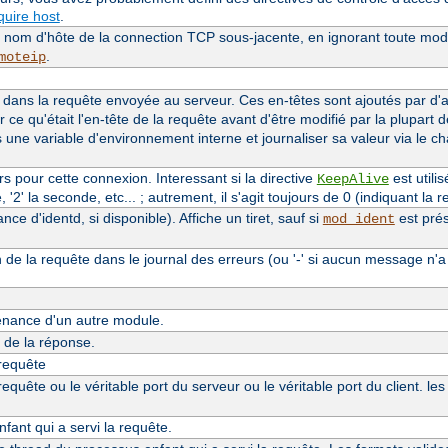
uire host
.
le nom d'hôte de la connection TCP sous-jacente, en ignorant toute modi
.
moteip
dans la requête envoyée au serveur. Ces en-têtes sont ajoutés par d
r ce qu'était l'en-tête de la requête avant d'être modifié par la plupart 
s une variable d'environnement interne et journaliser sa valeur via le 
 pour cette connexion. Interessant si la directive
est utilis
KeepAlive
'2' la seconde, etc... ; autrement, il s'agit toujours de 0 (indiquant la re
e d'identd, si disponible). Affiche un tiret, sauf si
est prés
mod_ident
n de la requête dans le journal des erreurs (ou '-' si aucun message n'a
nance d'un autre module.
de la réponse.
 requête
quête ou le véritable port du serveur ou le véritable port du client. le
ant qui a servi la requête.