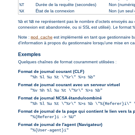
Durée de la requête (secondes)
Non (numériq
%T
État de la connexion
Non (un seul 
%X
et
ne représentent pas le nombre d'octets envoyés au cli
%b
%B
connexion est abandonnée, ou si SSL est utilisé). Le format
%
Note :
est implémenté en tant que gestionnaire ba
mod_cache
d'information à propos du gestionnaire lorsqu'une mise en ca
Exemples
Quelques chaînes de format couramment utilisées :
Format de journal courant (CLF)
"%h %l %u %t \"%r\" %>s %b"
Format de journal courant avec un serveur virtuel
"%v %h %l %u %t \"%r\" %>s %b"
Format de journal NCSA étandu/combiné
"%h %l %u %t \"%r\" %>s %b \"%{Referer}i\" 
Format de journal de la page qui contient le lien vers la
"%{Referer}i -> %U"
Format de journal de l'agent (Navigateur)
"%{User-agent}i"